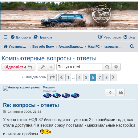
Украинский Форестер
Клуб
Всеукраинский клуб владельцев Subaru Forester. Клубные покатушки на природе и
еженедельные встречи, скидки от партнеров и просто много общения с друзьями.
Присоединяйтесь. Think. Feel. Drive.
Допомога
Правила
Реєстрація
Вхід
П
Український Форестер Клуб
Все обо Всем
Аудио\Видео\РС
Наш РС
скорая помощь
о
Компьютерные вопросы - ответы
ш
Пошук
Розшире
Відповісти
у
к
Сторінка
6
з
8
1
4
5
6
7
8
Поперед.
Далі
72 повідомлень
…
Михаил
Советчик
0
Re: вопросы - ответы
П
14 червня 2009, 21:33
о
в
У меня стоит НОД 32 бизнес едишн - уже как 2 с копейками года, как
і
стала доступна 4 я версия сразу поставил - максимальные настройки
д
о
и никаких проблем
м
л