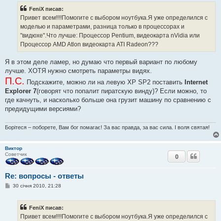
і
FeniX писав:
д
о
Привет всем!!!!Помогите с выбором ноутбука.Я уже определился с
м
моделью и параметрами, разница только в процессорах и
л
е
"видюхе".Что лучше: Процессор Pentium, видеокарта nVidia или
н
Процессор AMD Atlon видеокарта ATI Radeon???
н
я
Я в этом деле ламер, но думаю что первый вариант по любому
лучше. ХОТЯ нужно смотреть параметры видях.
П.С.
Подскажите, можно ли на левую ХР SP2 поставить
Internet
Explorer 7
(говорят что попалит пиратскую винду)? Если можно, то
где качнуть, и насколько больше она грузит машину по сравнению с
предидущими версиями?
Борітеся – поборете, Вам бог помагає! За вас правда, за вас сила. І воля святая!
Виктор
Советчик
0
Re: вопросы - ответы
П
30 січня 2010, 21:28
о
в
і
FeniX писав:
д
о
Привет всем!!!!Помогите с выбором ноутбука.Я уже определился с
м