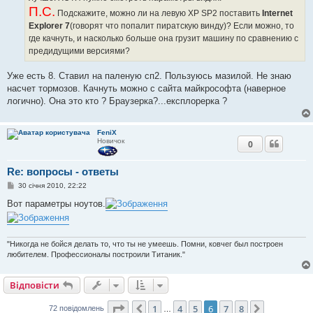
П.С.
Подскажите, можно ли на левую ХР SP2 поставить
Internet
Explorer 7
(говорят что попалит пиратскую винду)? Если можно, то
где качнуть, и насколько больше она грузит машину по сравнению с
предидущими версиями?
Уже есть 8. Ставил на паленую сп2. Пользуюсь мазилой. Не знаю
насчет тормозов. Качнуть можно с сайта майкрософта (наверное
логично). Она это кто ? Браузерка?...експлорерка ?
FeniX
Новичок
0
Re: вопросы - ответы
П
30 січня 2010, 22:22
о
в
Вот параметры ноутов.
і
д
о
м
л
"Никогда не бойся делать то, что ты не умеешь. Помни, ковчег был построен
е
любителем. Профессионалы построили Титаник."
н
н
я
Відповісти
Сторінка
6
з
8
1
4
5
6
7
8
Поперед.
Далі
72 повідомлень
…