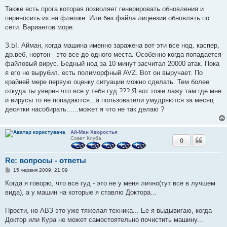
Также есть прога которая позволяет генерировать обновления и
переносить их на флешке. Или без файла лицензии обновлять по
сети. Вариантов море.
З.Ы. Айман, когда машина именно заражена вот эти все нод. каспер,
др.веб, нортон - это все до одного места. Особенно когда попадается
файловый вирус. Бедный нод за 10 минут засчитал 20000 атак. Пока
я его не вырубил. есть полиморфный AVZ. Вот он выручает. По
крайней мере первую оценку ситуации можно сделать. Тем более
откуда ты уверен что все у тебя гуд ??? Я вот тоже лажу там где мне
и вирусы то не попадаются...а пользователи умудряются за месяц
десятки насобирать......может я что не так делаю ?
Ай-Ман Хворостья
Совет Клуба
0
Re: вопросы - ответы
П
15 червня 2009, 21:09
о
в
Когда я говорю, что все гуд - это не у меня лично(тут все в лучшем
і
вида), а у машин на которые я ставлю Доктора...
д
о
м
Прости, но АВЗ это уже тяжелая техника... Ее я выдывигаю, когда
л
е
Доктор или Кура не может самостоятельно почистить машину...
н