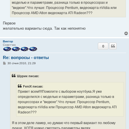
моделью и параметрами, разница только в процессорах и
л
е
"видюхе".Что лучше: Процессор Pentium, видеокарта nVidia или
н
Процессор AMD Atlon видеокарта ATI Radeon???
н
я
Первое
желательно варианты сюда. Так как непонятно
Виктор
Советчик
0
Re: вопросы - ответы
П
30 січня 2010, 21:29
о
в
і
Шурик писав:
д
о
м
FeniX писав:
л
е
Привет всем!!!!Помогите с выбором ноутбука.Я уже
н
определился с моделью и параметрами, разница только в
н
я
процессорах и "видюхе".Что лучше: Процессор Pentium,
видеокарта nVidia или Процессор AMD Atlon видеокарта ATI
Radeon???
Я в этом деле ламер, но думаю что первый вариант по любому
лучше. ХОТЯ нужно смотреть параметры видях.