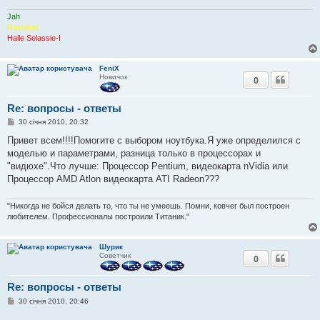
н
я
Jah
Rastafari
Haile Selassie-I
FeniX
Новичок
0
Re: вопросы - ответы
П
30 січня 2010, 20:32
о
в
Привет всем!!!!Помогите с выбором ноутбука.Я уже определился с
і
моделью и параметрами, разница только в процессорах и
д
о
"видюхе".Что лучше: Процессор Pentium, видеокарта nVidia или
м
Процессор AMD Atlon видеокарта ATI Radeon???
л
е
н
"Никогда не бойся делать то, что ты не умеешь. Помни, ковчег был построен
н
я
любителем. Профессионалы построили Титаник."
Шурик
Советчик
0
Re: вопросы - ответы
П
30 січня 2010, 20:46
о
в