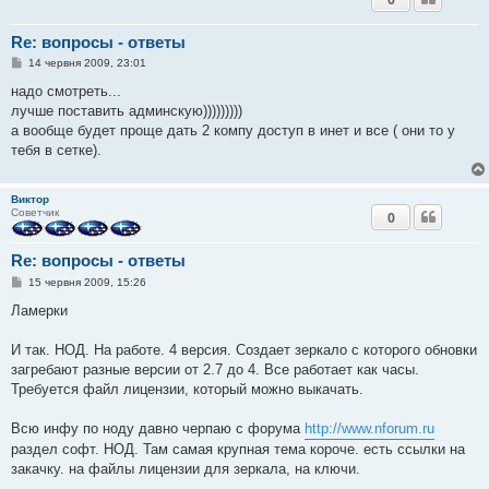
Re: вопросы - ответы
П
14 червня 2009, 23:01
о
в
надо смотреть...
і
лучше поставить админскую)))))))))
д
о
а вообще будет проще дать 2 компу доступ в инет и все ( они то у
м
тебя в сетке).
л
е
н
н
Виктор
я
Советчик
0
Re: вопросы - ответы
П
15 червня 2009, 15:26
о
в
Ламерки
і
д
о
И так. НОД. На работе. 4 версия. Создает зеркало с которого обновки
м
загребают разные версии от 2.7 до 4. Все работает как часы.
л
е
Требуется файл лицензии, который можно выкачать.
н
н
я
Всю инфу по ноду давно черпаю с форума
http://www.nforum.ru
раздел софт. НОД. Там самая крупная тема короче. есть ссылки на
закачку. на файлы лицензии для зеркала, на ключи.