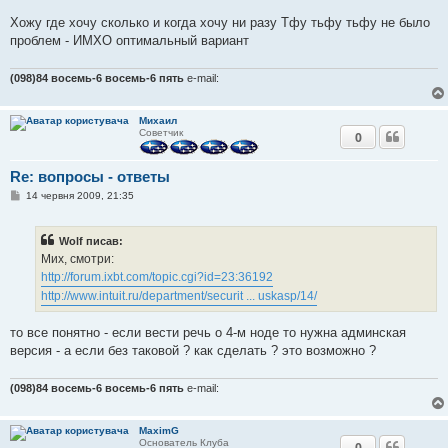
е
Хожу где хочу сколько и когда хочу ни разу Тфу тьфу тьфу не было
н
н
проблем - ИМХО оптимальный вариант
я
(098)84 восемь-6 восемь-6 пять
e-mail:
Михаил
Советчик
0
Re: вопросы - ответы
П
14 червня 2009, 21:35
о
в
і
Wolf писав:
д
о
Мих, смотри:
м
http://forum.ixbt.com/topic.cgi?id=23:36192
л
е
http://www.intuit.ru/department/securit ... uskasp/14/
н
н
я
то все понятно - если вести речь о 4-м ноде то нужна админская
версия - а если без таковой ? как сделать ? это возможно ?
(098)84 восемь-6 восемь-6 пять
e-mail:
MaximG
Основатель Клуба
0