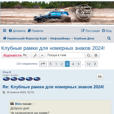
Украинский Форестер
Клуб
Всеукраинский клуб владельцев Subaru Forester. Клубные покатушки на природе и
еженедельные встречи, скидки от партнеров и просто много общения с друзьями.
Присоединяйтесь. Think. Feel. Drive.
Допомога
Правила
Реєстрація
Вхід
П
Український Форестер Клуб
ИнформБюро
Клубные Дела
о
Клубные рамки для номерных знаков 2024!
ш
Пошук
Розшире
Відповісти
у
к
Сторінка
3
з
12
1
2
3
4
5
12
Поперед.
Далі
118 повідомлень
…
Oleg B
Совет Клуба
Re: Клубные рамки для номерных знаков 2024!
П
16 жовтня 2025, 02:51
о
в
і
Bline
писав:
↑
д
о
Доброго дня!
м
Чи залишилися ще рамки?
л