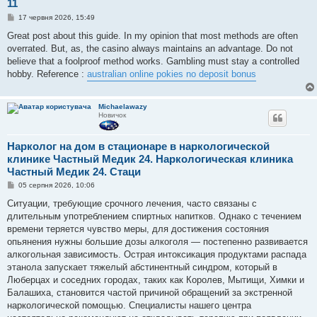
11
П
17 червня 2026, 15:49
о
в
Great post about this guide. In my opinion that most methods are often
і
overrated. But, as, the casino always maintains an advantage. Do not
д
о
believe that a foolproof method works. Gambling must stay a controlled
м
hobby. Reference :
australian online pokies no deposit bonus
л
е
н
н
Michaelawazy
я
Новичок
Нарколог на дом в стационаре в наркологической
клинике Частный Медик 24. Наркологическая клиника
Частный Медик 24. Стаци
П
05 серпня 2026, 10:06
о
в
Ситуации, требующие срочного лечения, часто связаны с
і
длительным употреблением спиртных напитков. Однако с течением
д
о
времени теряется чувство меры, для достижения состояния
м
опьянения нужны большие дозы алкоголя — постепенно развивается
л
е
алкогольная зависимость. Острая интоксикация продуктами распада
н
этанола запускает тяжелый абстинентный синдром, который в
н
я
Люберцах и соседних городах, таких как Королев, Мытищи, Химки и
Балашиха, становится частой причиной обращений за экстренной
наркологической помощью. Специалисты нашего центра