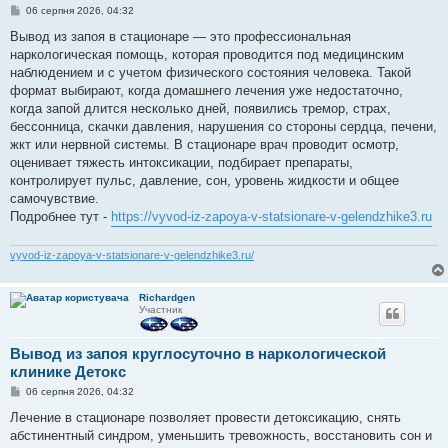
П
06 серпня 2026, 04:32
о
в
Вывод из запоя в стационаре — это профессиональная
і
наркологическая помощь, которая проводится под медицинским
д
о
наблюдением и с учетом физического состояния человека. Такой
м
формат выбирают, когда домашнего лечения уже недостаточно,
л
е
когда запой длится несколько дней, появились тремор, страх,
н
бессонница, скачки давления, нарушения со стороны сердца, печени,
н
я
жкт или нервной системы. В стационаре врач проводит осмотр,
оценивает тяжесть интоксикации, подбирает препараты,
контролирует пульс, давление, сон, уровень жидкости и общее
самочувствие.
Подробнее тут -
https://vyvod-iz-zapoya-v-statsionare-v-gelendzhike3.ru
vyvod-iz-zapoya-v-statsionare-v-gelendzhike3.ru/
Richardgen
Участник
Вывод из запоя круглосуточно в наркологической
клинике Детокс
П
06 серпня 2026, 04:32
о
в
Лечение в стационаре позволяет провести детоксикацию, снять
і
абстинентный синдром, уменьшить тревожность, восстановить сон и
д