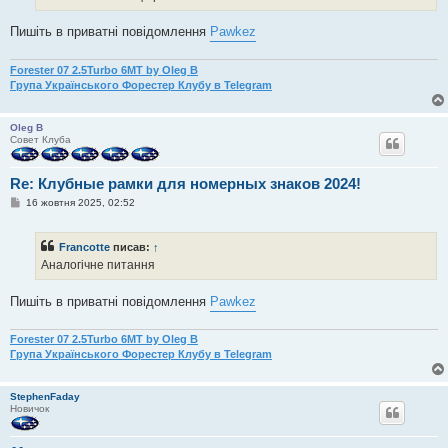
е
н
Пишіть в приватні повідомлення
Pawkez
н
я
Forester 07 2.5Turbo 6MT by Oleg B
Група Українського Форестер Клубу в Telegram
Oleg B
Совет Клуба
Re: Клубные рамки для номерных знаков 2024!
П
16 жовтня 2025, 02:52
о
в
і
Francotte
писав:
↑
д
о
Аналогічне питання
м
л
е
Пишіть в приватні повідомлення
Pawkez
н
н
я
Forester 07 2.5Turbo 6MT by Oleg B
Група Українського Форестер Клубу в Telegram
StephenFaday
Новичок