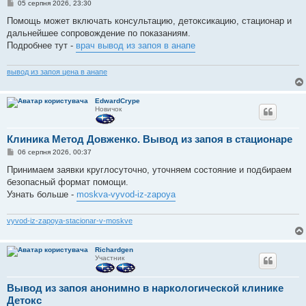
П
05 серпня 2026, 23:30
о
в
Помощь может включать консультацию, детоксикацию, стационар и
і
дальнейшее сопровождение по показаниям.
д
о
Подробнее тут -
врач вывод из запоя в анапе
м
л
е
вывод из запоя цена в анапе
н
н
я
EdwardCrype
Новичок
Клиника Метод Довженко. Вывод из запоя в стационаре
П
06 серпня 2026, 00:37
о
в
Принимаем заявки круглосуточно, уточняем состояние и подбираем
і
безопасный формат помощи.
д
о
Узнать больше -
moskva-vyvod-iz-zapoya
м
л
е
vyvod-iz-zapoya-stacionar-v-moskve
н
н
я
Richardgen
Участник
Вывод из запоя анонимно в наркологической клинике
Детокс