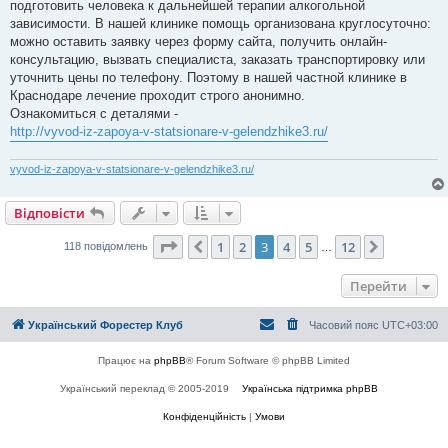
о
подготовить человека к дальнейшей терапии алкогольной
м
зависимости. В нашей клинике помощь организована круглосуточно:
л
е
можно оставить заявку через форму сайта, получить онлайн-
н
консультацию, вызвать специалиста, заказать транспортировку или
н
я
уточнить цены по телефону. Поэтому в нашей частной клинике в
Краснодаре лечение проходит строго анонимно.
Ознакомиться с деталями -
http://vyvod-iz-zapoya-v-statsionare-v-gelendzhike3.ru/
vyvod-iz-zapoya-v-statsionare-v-gelendzhike3.ru/
Відповісти
Сторінка
3
з
12
1
2
3
4
5
12
Поперед.
Далі
118 повідомлень
…
Перейти
Український Форестер Клуб
Часовий пояс
UTC+03:00
Працює на
phpBB
® Forum Software © phpBB Limited
Український переклад © 2005-2019
Українська підтримка phpBB
Конфіденційність
|
Умови