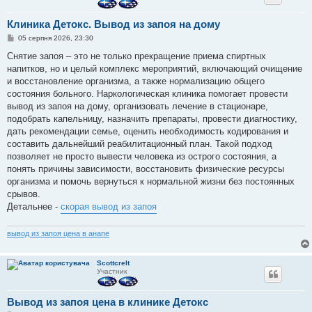
Клиника Детокс. Вывод из запоя на дому
П
05 серпня 2026, 23:30
о
в
Снятие запоя – это не только прекращение приема спиртных
і
напитков, но и целый комплекс мероприятий, включающий очищение
д
о
и восстановление организма, а также нормализацию общего
м
состояния больного. Наркологическая клиника помогает провести
л
е
вывод из запоя на дому, организовать лечение в стационаре,
н
подобрать капельницу, назначить препараты, провести диагностику,
н
я
дать рекомендации семье, оценить необходимость кодирования и
составить дальнейший реабилитационный план. Такой подход
позволяет не просто вывести человека из острого состояния, а
понять причины зависимости, восстановить физические ресурсы
организма и помочь вернуться к нормальной жизни без постоянных
срывов.
Детальнее -
скорая вывод из запоя
вывод из запоя цена в анапе
Scottcrelt
Участник
Вывод из запоя цена в клинике Детокс