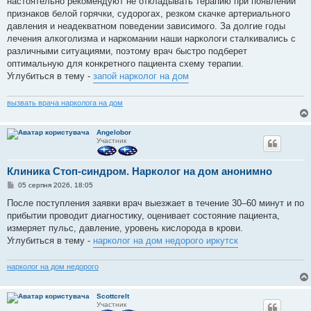
настоятельно рекомендуют не откладывать терапию при появлении
признаков белой горячки, судорогах, резком скачке артериального
давления и неадекватном поведении зависимого. За долгие годы
лечения алкоголизма и наркомании наши наркологи сталкивались с
различными ситуациями, поэтому врач быстро подберет
оптимальную для конкретного пациента схему терапии.
Углубиться в тему -
запой нарколог на дом
вызвать врача нарколога на дом
Angelobor
Участник
Клиника Стоп-синдром. Нарколог на дом анонимно
П
05 серпня 2026, 18:05
о
в
После поступления заявки врач выезжает в течение 30–60 минут и по
і
прибытии проводит диагностику, оценивает состояние пациента,
д
о
измеряет пульс, давление, уровень кислорода в крови.
м
Углубиться в тему -
нарколог на дом недорого иркутск
л
е
н
нарколог на дом недорого
н
я
Scottcrelt
Участник