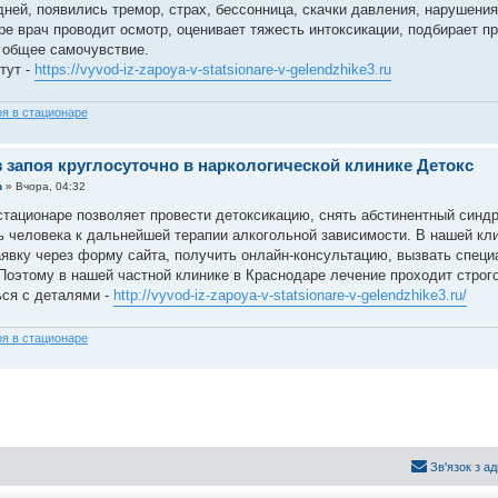
дней, появились тремор, страх, бессонница, скачки давления, нарушения
ре врач проводит осмотр, оценивает тяжесть интоксикации, подбирает пр
 общее самочувствие.
тут -
https://vyvod-iz-zapoya-v-statsionare-v-gelendzhike3.ru
оя в стационаре
 запоя круглосуточно в наркологической клинике Детокс
n
»
Вчора, 04:32
стационаре позволяет провести детоксикацию, снять абстинентный синдр
ь человека к дальнейшей терапии алкогольной зависимости. В нашей кл
аявку через форму сайта, получить онлайн-консультацию, вызвать специа
Поэтому в нашей частной клинике в Краснодаре лечение проходит строг
ся с деталями -
http://vyvod-iz-zapoya-v-statsionare-v-gelendzhike3.ru/
оя в стационаре
Зв'язок з а