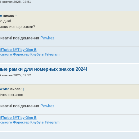
6 жовтня 2025, 02:51
ne
писав:
↑
о дня!
лишилися ще рамки?
риватні повідомлення
Pawkez
2.5Turbo 6MT by Oleg B
нського Форестер Клубу в Telegram
ные рамки для номерных знаков 2024!
6 жовтня 2025, 02:52
ncotte
писав:
↑
ічне питання
риватні повідомлення
Pawkez
2.5Turbo 6MT by Oleg B
нського Форестер Клубу в Telegram