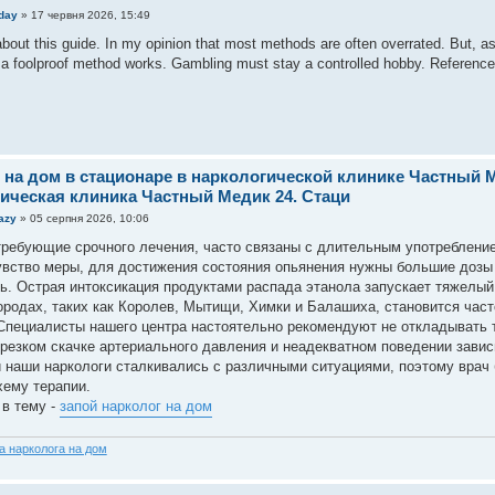
day
»
17 червня 2026, 15:49
about this guide. In my opinion that most methods are often overrated. But, 
t a foolproof method works. Gambling must stay a controlled hobby. Reference
 на дом в стационаре в наркологической клинике Частный М
ическая клиника Частный Медик 24. Стаци
azy
»
05 серпня 2026, 10:06
требующие срочного лечения, часто связаны с длительным употреблени
увство меры, для достижения состояния опьянения нужны большие дозы
ь. Острая интоксикация продуктами распада этанола запускает тяжелый
ородах, таких как Королев, Мытищи, Химки и Балашиха, становится част
пециалисты нашего центра настоятельно рекомендуют не откладывать т
 резком скачке артериального давления и неадекватном поведении завис
 наши наркологи сталкивались с различными ситуациями, поэтому врач
хему терапии.
 в тему -
запой нарколог на дом
а нарколога на дом