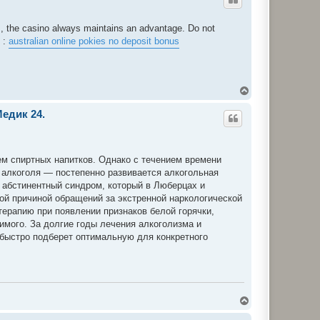
о
р
и
as, the casino always maintains an advantage. Do not
 :
australian online pokies no deposit bonus
Д
о
г
едик 24.
о
р
и
ем спиртных напитков. Однако с течением времени
 алкоголя — постепенно развивается алкогольная
 абстинентный синдром, который в Люберцах и
ой причиной обращений за экстренной наркологической
ерапию при появлении признаков белой горячки,
имого. За долгие годы лечения алкоголизма и
 быстро подберет оптимальную для конкретного
Д
о
г