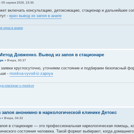
»
05 серпня 2026, 23:30
ет включать консультацию, детоксикацию, стационар и дальнейшее со
тут -
врач вывод из запоя в анапе
оя цена в анапе
Метод Довженко. Вывод из запоя в стационаре
pe
»
Вчора, 00:37
заявки круглосуточно, уточняем состояние и подбираем безопасный фо
ьше -
moskva-vyvod-iz-zapoya
oya-stacionar-v-moskve
 запоя анонимно в наркологической клинике Детокс
n
»
Вчора, 04:32
апоя в стационаре — это профессиональная наркологическая помощь, к
ического состояния человека. Такой формат выбирают, когда домашнего 