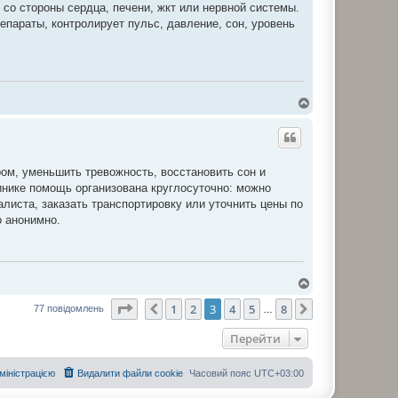
 со стороны сердца, печени, жкт или нервной системы.
епараты, контролирует пульс, давление, сон, уровень
Д
о
г
о
р
и
ом, уменьшить тревожность, восстановить сон и
инике помощь организована круглосуточно: можно
листа, заказать транспортировку или уточнить цены по
о анонимно.
Д
о
Сторінка
3
з
8
1
2
3
4
5
8
г
Поперед.
Далі
77 повідомлень
…
о
р
Перейти
и
дміністрацією
Видалити файли cookie
Часовий пояс
UTC+03:00