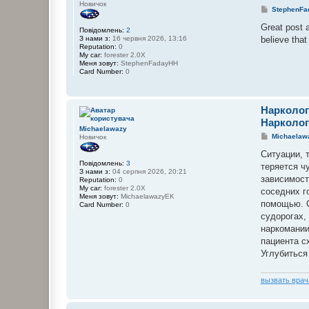
а
н
Новичок
П
StephenFa
ч
а
о
а
і
в
Great post 
O
н
Повідомлень:
2
і
l
ф
believe tha
З нами з:
16 червня 2026, 13:16
д
e
о
Reputation:
0
о
g
р
My car:
forester 2.0X
м
B
м
Меня зовут:
StephenFadayHH
л
а
Card Number:
0
е
ц
н
і
н
я
я
к
Нарколог
о
р
Нарколог
и
Michaelawazy
с
П
Michaelaw
Новичок
т
о
у
в
Ситуации, 
в
і
Повідомлень:
3
теряется ч
а
д
З нами з:
04 серпня 2026, 20:21
ч
о
зависимост
Reputation:
0
а
м
My car:
forester 2.0X
соседних г
O
л
Меня зовут:
MichaelawazyEK
l
е
помощью. С
Card Number:
0
e
н
судорогах,
g
н
B
я
наркомании
пациента с
Углубиться
вызвать врач