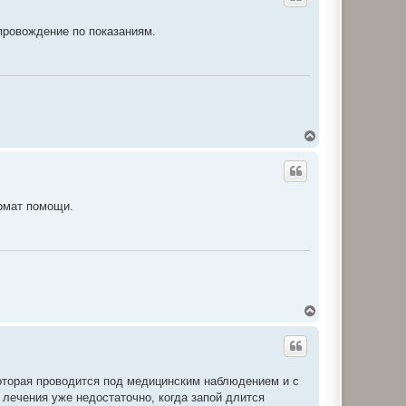
р
и
провождение по показаниям.
Д
о
г
о
р
и
рмат помощи.
Д
о
г
о
р
и
оторая проводится под медицинским наблюдением и с
лечения уже недостаточно, когда запой длится