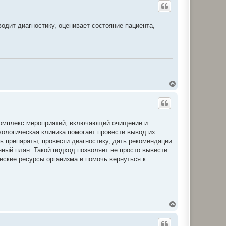
о
р
и
одит диагностику, оценивает состояние пациента,
Д
о
г
о
р
и
 комплекс мероприятий, включающий очищение и
кологическая клиника помогает провести вывод из
ть препараты, провести диагностику, дать рекомендации
ный план. Такой подход позволяет не просто вывести
ческие ресурсы организма и помочь вернуться к
Д
о
г
о