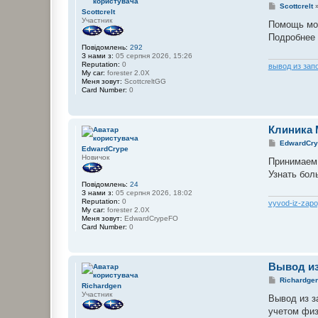
П
Scottcrelt
Scottcrelt
о
Участник
в
Помощь мож
і
Подробнее 
д
Повідомлень:
292
о
З нами з:
05 серпня 2026, 15:26
м
Reputation:
0
л
вывод из зап
My car:
forester 2.0X
е
Меня зовут:
ScottcreltGG
н
Card Number:
0
н
я
Клиника 
П
EdwardCry
EdwardCrype
о
Новичок
в
Принимаем 
і
Узнать бол
д
Повідомлень:
24
о
З нами з:
05 серпня 2026, 18:02
м
Reputation:
0
л
vyvod-iz-zap
My car:
forester 2.0X
е
Меня зовут:
EdwardCrypeFO
н
Card Number:
0
н
я
Вывод из
П
Richardge
Richardgen
о
Участник
в
Вывод из з
і
учетом физ
д