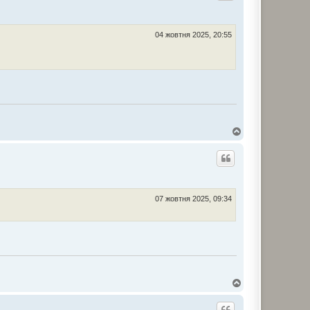
04 жовтня 2025, 20:55
Д
о
г
о
р
и
07 жовтня 2025, 09:34
Д
о
г