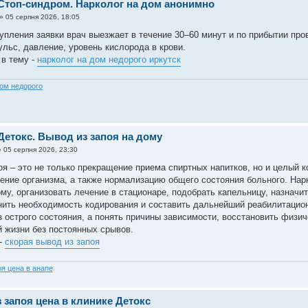
Стоп-синдром. Нарколог на дом анонимно
»
05 серпня 2026, 18:05
упления заявки врач выезжает в течение 30–60 минут и по прибытии пров
ульс, давление, уровень кислорода в крови.
 в тему -
нарколог на дом недорого иркутск
дом недорого
Детокс. Вывод из запоя на дому
»
05 серпня 2026, 23:30
оя – это не только прекращение приема спиртных напитков, но и целый
ение организма, а также нормализацию общего состояния больного. Нар
ому, организовать лечение в стационаре, подобрать капельницу, назначи
нить необходимость кодирования и составить дальнейший реабилитацион
з острого состояния, а понять причины зависимости, восстановить физи
 жизни без постоянных срывов.
-
скорая вывод из запоя
оя цена в анапе
 запоя цена в клинике Детокс