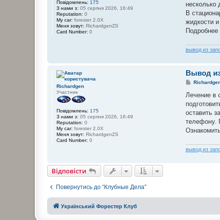
Повідомлень:
175
о
несколько 
З нами з:
05 серпня 2026, 16:49
м
В стациона
Reputation:
0
л
My car:
forester 2.0X
е
жидкости и
Меня зовут:
RichardgenZS
н
Подробнее 
Card Number:
0
н
я
вывод из зап
Вывод из
П
Richardge
Richardgen
о
Участник
в
Лечение в 
і
подготовит
д
Повідомлень:
175
о
оставить з
З нами з:
05 серпня 2026, 16:49
м
телефону. 
Reputation:
0
л
My car:
forester 2.0X
е
Ознакомить
Меня зовут:
RichardgenZS
н
Card Number:
0
н
я
вывод из зап
Відповісти
Повернутись до “Клубные Дела”
Український Форестер Клуб