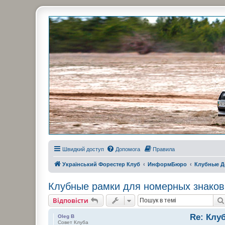
Украинский Форестер Клуб
Всеукраинский клуб владельцев Subaru Forester. Клубные покатушк
Швидкий доступ
Допомога
Правила
Український Форестер Клуб
ИнформБюро
Клубные Д
Клубные рамки для номерных знаков
Відповісти
Re: Клу
Oleg B
Совет Клуба