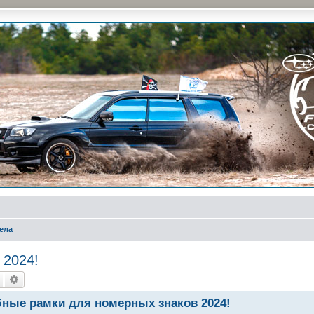
и на природе и еженедельные встречи, скидки от партнеров и просто много общения с д
ела
 2024!
Пошук
Розширений пошук
бные рамки для номерных знаков 2024!