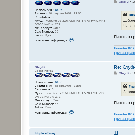
П
Oleg B
»
1
о
в
Повідомлень:
6806
і
З нами з:
06 червня 2008, 23:06
Bli
д
Reputation:
3
о
Доброг
My car:
Forester 07 2.5T,6MT FSTI,APS FMIC,APS
м
DR-55,Kelford 272
Чи за
л
Меня зовут:
Олег
е
Card Number:
55
н
Звідки:
Kyiv
Пишіть в п
н
К
Контактна інформація:
я
о
н
Forester 07 
т
Група Украї
а
к
т
н
Re: Клуб
Oleg B
а
Совет Клуба
і
П
Oleg B
»
1
н
о
ф
в
о
Повідомлень:
6806
і
р
З нами з:
06 червня 2008, 23:06
Fra
д
м
Reputation:
3
о
Аналог
а
My car:
Forester 07 2.5T,6MT FSTI,APS FMIC,APS
м
ц
DR-55,Kelford 272
л
і
Меня зовут:
Олег
е
Пишіть в п
я
Card Number:
55
н
к
Звідки:
Kyiv
н
о
К
я
Контактна інформація:
Forester 07 
р
о
и
н
Група Украї
с
т
т
а
у
к
11
в
т
StephenFaday