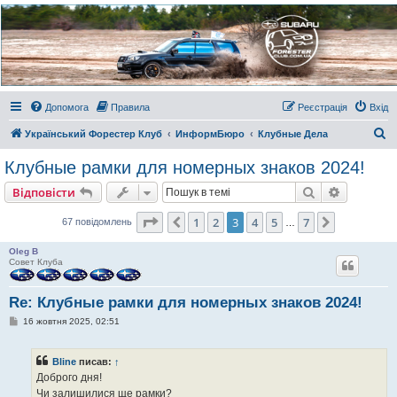
Украинский Форестер
Клуб
Всеукраинский клуб владельцев Subaru Forester. Клубные покатушки на природе и
еженедельные встречи, скидки от партнеров и просто много общения с друзьями.
Присоединяйтесь. Think. Feel. Drive.
Допомога
Правила
Реєстрація
Вхід
П
Український Форестер Клуб
ИнформБюро
Клубные Дела
о
Клубные рамки для номерных знаков 2024!
ш
Пошук
Розшире
Відповісти
у
к
Сторінка
3
з
7
1
2
3
4
5
7
Поперед.
Далі
67 повідомлень
…
Oleg B
Совет Клуба
Re: Клубные рамки для номерных знаков 2024!
П
16 жовтня 2025, 02:51
о
в
і
Bline
писав:
↑
д
о
Доброго дня!
м
Чи залишилися ще рамки?
л