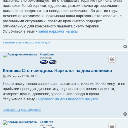
настоятельно рекомендуют не откладывать терапию при появлении
признаков белой горячки, судорогах, резком скачке артериального
давления и неадекватном поведении зависимого. За долгие годы
лечения алкоголизма и наркомании наши наркологи сталкивались с
различными ситуациями, поэтому врач быстро подберет
оптимальную для конкретного пациента схему терапии.
Углубиться в тему -
запой нарколог на дом
вызвать врача нарколога на дом
Angelobor
Участник
Клиника Стоп-синдром. Нарколог на дом анонимно
П
05 серпня 2026, 18:05
о
в
После поступления заявки врач выезжает в течение 30–60 минут и по
і
прибытии проводит диагностику, оценивает состояние пациента,
д
о
измеряет пульс, давление, уровень кислорода в крови.
м
Углубиться в тему -
нарколог на дом недорого иркутск
л
е
н
нарколог на дом недорого
н
я
Scottcrelt
Участник