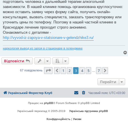
о
подготовить человека к дальнейшей терапии алкогольной
м
зависимости. В нашей клинике помощь организована круглосуточно:
л
е
можно оставить заявку через форму сайта, получить онлайн-
н
консультацию, вызвать специалиста, заказать транспортировку или
н
я
уточнить цены по телефону. Поэтому в нашей частной клинике в
Краснодаре лечение проходит строго анонимно.
Ознакомиться с деталями -
http://vyvod-iz-zapoya-v-statsionare-v-gelendzhike3.ru/
наркология вывод из запоя в стационаре в геленджике
Відповісти
Сторінка
3
з
7
1
2
3
4
5
7
Поперед.
Далі
67 повідомлень
…
Перейти
Український Форестер Клуб
Часовий пояс
UTC+03:00
Працює на
phpBB
® Forum Software © phpBB Limited
Український переклад © 2005-2019
Українська підтримка phpBB
Конфіденційність
|
Умови