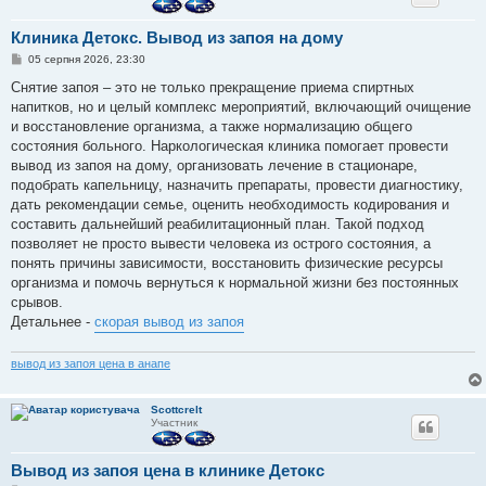
Клиника Детокс. Вывод из запоя на дому
П
05 серпня 2026, 23:30
о
в
Снятие запоя – это не только прекращение приема спиртных
і
напитков, но и целый комплекс мероприятий, включающий очищение
д
о
и восстановление организма, а также нормализацию общего
м
состояния больного. Наркологическая клиника помогает провести
л
е
вывод из запоя на дому, организовать лечение в стационаре,
н
подобрать капельницу, назначить препараты, провести диагностику,
н
я
дать рекомендации семье, оценить необходимость кодирования и
составить дальнейший реабилитационный план. Такой подход
позволяет не просто вывести человека из острого состояния, а
понять причины зависимости, восстановить физические ресурсы
организма и помочь вернуться к нормальной жизни без постоянных
срывов.
Детальнее -
скорая вывод из запоя
вывод из запоя цена в анапе
Scottcrelt
Участник
Вывод из запоя цена в клинике Детокс