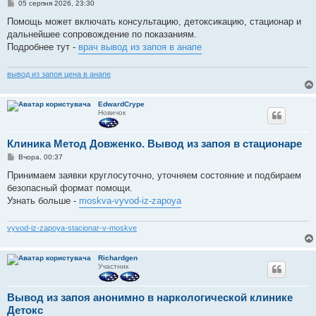
П
05 серпня 2026, 23:30
о
в
Помощь может включать консультацию, детоксикацию, стационар и
і
дальнейшее сопровождение по показаниям.
д
о
Подробнее тут -
врач вывод из запоя в анапе
м
л
е
вывод из запоя цена в анапе
н
н
я
EdwardCrype
Новичок
Клиника Метод Довженко. Вывод из запоя в стационаре
П
Вчора, 00:37
о
в
Принимаем заявки круглосуточно, уточняем состояние и подбираем
і
безопасный формат помощи.
д
о
Узнать больше -
moskva-vyvod-iz-zapoya
м
л
е
vyvod-iz-zapoya-stacionar-v-moskve
н
н
я
Richardgen
Участник
Вывод из запоя анонимно в наркологической клинике
Детокс