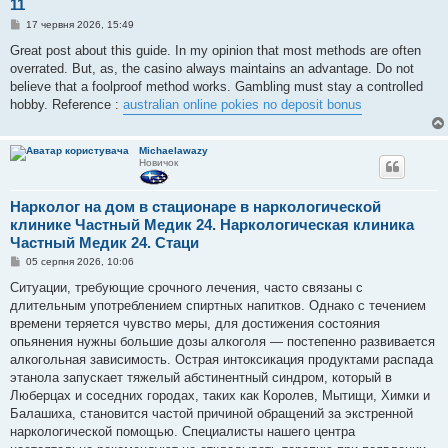
11
П
17 червня 2026, 15:49
о
в
Great post about this guide. In my opinion that most methods are often
і
overrated. But, as, the casino always maintains an advantage. Do not
д
о
believe that a foolproof method works. Gambling must stay a controlled
м
hobby. Reference :
australian online pokies no deposit bonus
л
е
н
н
Michaelawazy
я
Новичок
Нарколог на дом в стационаре в наркологической
клинике Частный Медик 24. Наркологическая клиника
Частный Медик 24. Стаци
П
05 серпня 2026, 10:06
о
в
Ситуации, требующие срочного лечения, часто связаны с
і
длительным употреблением спиртных напитков. Однако с течением
д
о
времени теряется чувство меры, для достижения состояния
м
опьянения нужны большие дозы алкоголя — постепенно развивается
л
е
алкогольная зависимость. Острая интоксикация продуктами распада
н
этанола запускает тяжелый абстинентный синдром, который в
н
я
Люберцах и соседних городах, таких как Королев, Мытищи, Химки и
Балашиха, становится частой причиной обращений за экстренной
наркологической помощью. Специалисты нашего центра