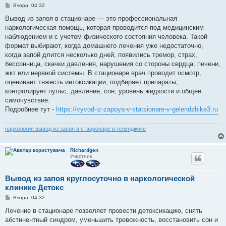
П
Вчора, 04:32
о
в
Вывод из запоя в стационаре — это профессиональная
і
наркологическая помощь, которая проводится под медицинским
д
о
наблюдением и с учетом физического состояния человека. Такой
м
формат выбирают, когда домашнего лечения уже недостаточно,
л
е
когда запой длится несколько дней, появились тремор, страх,
н
бессонница, скачки давления, нарушения со стороны сердца, печени,
н
я
жкт или нервной системы. В стационаре врач проводит осмотр,
оценивает тяжесть интоксикации, подбирает препараты,
контролирует пульс, давление, сон, уровень жидкости и общее
самочувствие.
Подробнее тут -
https://vyvod-iz-zapoya-v-statsionare-v-gelendzhike3.ru
наркология вывод из запоя в стационаре в геленджике
Richardgen
Участник
Вывод из запоя круглосуточно в наркологической
клинике Детокс
П
Вчора, 04:32
о
в
Лечение в стационаре позволяет провести детоксикацию, снять
і
абстинентный синдром, уменьшить тревожность, восстановить сон и
д