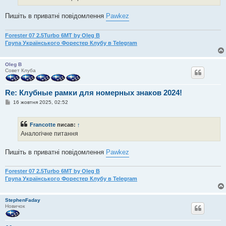
е
н
Пишіть в приватні повідомлення
Pawkez
н
я
Forester 07 2.5Turbo 6MT by Oleg B
Група Українського Форестер Клубу в Telegram
Oleg B
Совет Клуба
Re: Клубные рамки для номерных знаков 2024!
П
16 жовтня 2025, 02:52
о
в
і
Francotte
писав:
↑
д
о
Аналогічне питання
м
л
е
Пишіть в приватні повідомлення
Pawkez
н
н
я
Forester 07 2.5Turbo 6MT by Oleg B
Група Українського Форестер Клубу в Telegram
StephenFaday
Новичок