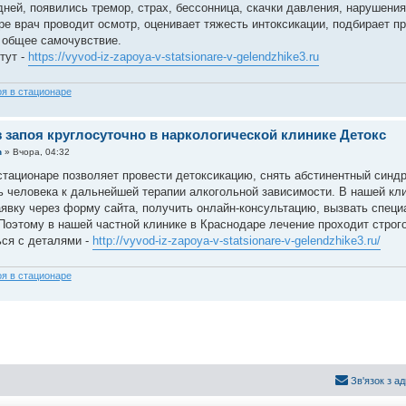
дней, появились тремор, страх, бессонница, скачки давления, нарушения
ре врач проводит осмотр, оценивает тяжесть интоксикации, подбирает пр
 общее самочувствие.
тут -
https://vyvod-iz-zapoya-v-statsionare-v-gelendzhike3.ru
оя в стационаре
 запоя круглосуточно в наркологической клинике Детокс
n
»
Вчора, 04:32
стационаре позволяет провести детоксикацию, снять абстинентный синдр
ь человека к дальнейшей терапии алкогольной зависимости. В нашей кл
аявку через форму сайта, получить онлайн-консультацию, вызвать специа
Поэтому в нашей частной клинике в Краснодаре лечение проходит строг
ся с деталями -
http://vyvod-iz-zapoya-v-statsionare-v-gelendzhike3.ru/
оя в стационаре
Зв'язок з а