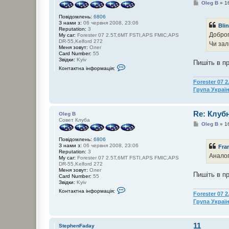
П
Oleg B
»
1
о
в
Повідомлень:
6806
і
З нами з:
06 червня 2008, 23:06
Bli
д
Reputation:
3
о
Доброг
My car:
Forester 07 2.5T,6MT FSTI,APS FMIC,APS
м
DR-55,Kelford 272
Чи за
л
Меня зовут:
Олег
е
Card Number:
55
н
Звідки:
Kyiv
Пишіть в п
н
К
Контактна інформація:
я
о
н
Forester 07 
т
Група Украї
а
к
т
н
Re: Клуб
Oleg B
а
Совет Клуба
і
П
Oleg B
»
1
н
о
ф
в
о
Повідомлень:
6806
і
р
З нами з:
06 червня 2008, 23:06
Fra
д
м
Reputation:
3
о
Аналог
а
My car:
Forester 07 2.5T,6MT FSTI,APS FMIC,APS
м
ц
DR-55,Kelford 272
л
і
Меня зовут:
Олег
е
Пишіть в п
я
Card Number:
55
н
к
Звідки:
Kyiv
н
о
К
я
Контактна інформація:
Forester 07 
р
о
и
н
Група Украї
с
т
т
а
у
к
11
в
т
StephenFaday