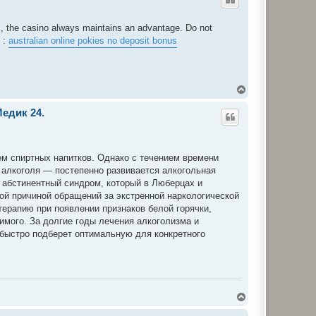
о
р
и
as, the casino always maintains an advantage. Do not
 :
australian online pokies no deposit bonus
Д
о
г
едик 24.
о
р
и
ем спиртных напитков. Однако с течением времени
 алкоголя — постепенно развивается алкогольная
 абстинентный синдром, который в Люберцах и
ой причиной обращений за экстренной наркологической
ерапию при появлении признаков белой горячки,
имого. За долгие годы лечения алкоголизма и
 быстро подберет оптимальную для конкретного
Д
о
г