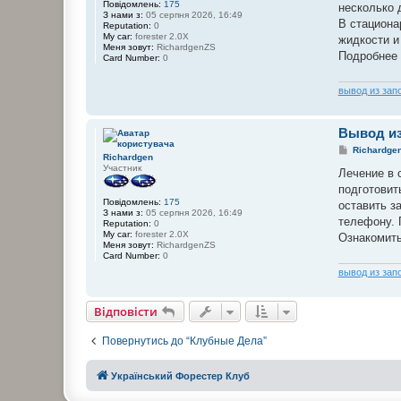
Повідомлень:
175
о
несколько 
З нами з:
05 серпня 2026, 16:49
м
В стациона
Reputation:
0
л
My car:
forester 2.0X
е
жидкости и
Меня зовут:
RichardgenZS
н
Подробнее 
Card Number:
0
н
я
вывод из зап
Вывод из
П
Richardge
Richardgen
о
Участник
в
Лечение в 
і
подготовит
д
Повідомлень:
175
о
оставить з
З нами з:
05 серпня 2026, 16:49
м
телефону. 
Reputation:
0
л
My car:
forester 2.0X
е
Ознакомить
Меня зовут:
RichardgenZS
н
Card Number:
0
н
я
вывод из зап
Відповісти
Повернутись до “Клубные Дела”
Український Форестер Клуб