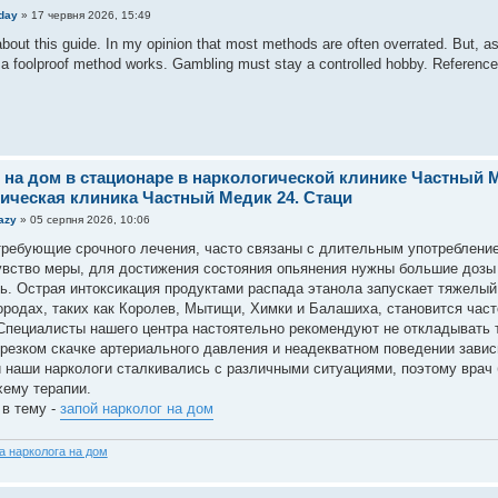
day
»
17 червня 2026, 15:49
about this guide. In my opinion that most methods are often overrated. But, 
t a foolproof method works. Gambling must stay a controlled hobby. Reference
 на дом в стационаре в наркологической клинике Частный М
ическая клиника Частный Медик 24. Стаци
azy
»
05 серпня 2026, 10:06
требующие срочного лечения, часто связаны с длительным употреблени
увство меры, для достижения состояния опьянения нужны большие дозы
ь. Острая интоксикация продуктами распада этанола запускает тяжелый
ородах, таких как Королев, Мытищи, Химки и Балашиха, становится част
пециалисты нашего центра настоятельно рекомендуют не откладывать т
 резком скачке артериального давления и неадекватном поведении завис
 наши наркологи сталкивались с различными ситуациями, поэтому врач
хему терапии.
 в тему -
запой нарколог на дом
а нарколога на дом