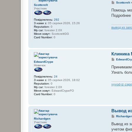
П
Scottcrelt
Scottcrelt
о
Участник
в
Помощь мож
і
Подробнее 
д
Повідомлень:
292
о
З нами з:
05 серпня 2026, 15:26
м
Reputation:
0
л
вывод из зап
My car:
forester 2.0X
е
Меня зовут:
ScottcreltGG
н
Card Number:
0
н
я
Клиника 
П
EdwardCry
EdwardCrype
о
Новичок
в
Принимаем 
і
Узнать бол
д
Повідомлень:
24
о
З нами з:
05 серпня 2026, 18:02
м
Reputation:
0
л
vyvod-iz-zap
My car:
forester 2.0X
е
Меня зовут:
EdwardCrypeFO
н
Card Number:
0
н
я
Вывод из
П
Richardge
Richardgen
о
Участник
в
Вывод из з
і
учетом физ
д