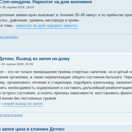
Стоп-синдром. Нарколог на дом анонимно
»
05 серпня 2026, 18:05
упления заявки врач выезжает в течение 30–60 минут и по прибытии пров
ульс, давление, уровень кислорода в крови.
 в тему -
нарколог на дом недорого иркутск
дом недорого
Детокс. Вывод из запоя на дому
»
05 серпня 2026, 23:30
оя – это не только прекращение приема спиртных напитков, но и целый
ение организма, а также нормализацию общего состояния больного. Нар
ому, организовать лечение в стационаре, подобрать капельницу, назначи
нить необходимость кодирования и составить дальнейший реабилитацион
з острого состояния, а понять причины зависимости, восстановить физи
 жизни без постоянных срывов.
-
скорая вывод из запоя
оя цена в анапе
 запоя цена в клинике Детокс