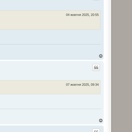
04 жовтня 2025, 20:55
Д
о
г
о
р
и
07 жовтня 2025, 09:34
Д
о
г