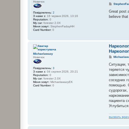
а
н
Новичок
П
StephenFa
ч
а
о
а
і
в
Great post 
O
н
Повідомлень:
2
і
l
ф
believe tha
З нами з:
16 червня 2026, 13:16
д
e
о
Reputation:
0
о
g
р
My car:
forester 2.0X
м
B
м
Меня зовут:
StephenFadayHH
л
а
Card Number:
0
е
ц
н
і
н
я
я
к
Нарколог
о
р
Нарколог
и
Michaelawazy
с
П
Michaelaw
Новичок
т
о
у
в
Ситуации, 
в
і
Повідомлень:
3
теряется ч
а
д
З нами з:
04 серпня 2026, 20:21
ч
о
зависимост
Reputation:
0
а
м
My car:
forester 2.0X
соседних г
O
л
Меня зовут:
MichaelawazyEK
l
е
помощью. С
Card Number:
0
e
н
судорогах,
g
н
B
я
наркомании
пациента с
Углубиться
вызвать врач