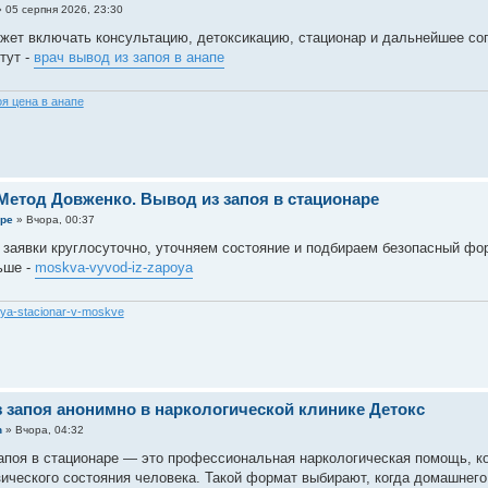
»
05 серпня 2026, 23:30
ет включать консультацию, детоксикацию, стационар и дальнейшее со
тут -
врач вывод из запоя в анапе
оя цена в анапе
Метод Довженко. Вывод из запоя в стационаре
pe
»
Вчора, 00:37
заявки круглосуточно, уточняем состояние и подбираем безопасный фо
ьше -
moskva-vyvod-iz-zapoya
oya-stacionar-v-moskve
 запоя анонимно в наркологической клинике Детокс
n
»
Вчора, 04:32
апоя в стационаре — это профессиональная наркологическая помощь, к
ического состояния человека. Такой формат выбирают, когда домашнего 