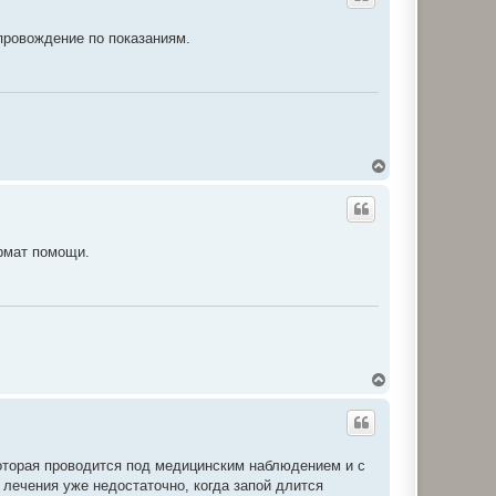
р
и
провождение по показаниям.
Д
о
г
о
р
и
рмат помощи.
Д
о
г
о
р
и
оторая проводится под медицинским наблюдением и с
лечения уже недостаточно, когда запой длится