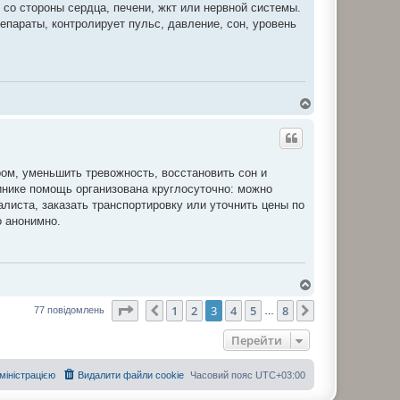
 со стороны сердца, печени, жкт или нервной системы.
епараты, контролирует пульс, давление, сон, уровень
Д
о
г
о
р
и
ом, уменьшить тревожность, восстановить сон и
инике помощь организована круглосуточно: можно
листа, заказать транспортировку или уточнить цены по
о анонимно.
Д
о
Сторінка
3
з
8
1
2
3
4
5
8
г
Поперед.
Далі
77 повідомлень
…
о
р
Перейти
и
дміністрацією
Видалити файли cookie
Часовий пояс
UTC+03:00