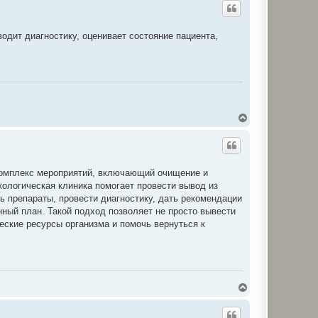
о
р
и
одит диагностику, оценивает состояние пациента,
Д
о
г
о
р
и
 комплекс мероприятий, включающий очищение и
кологическая клиника помогает провести вывод из
ть препараты, провести диагностику, дать рекомендации
ный план. Такой подход позволяет не просто вывести
ческие ресурсы организма и помочь вернуться к
Д
о
г
о