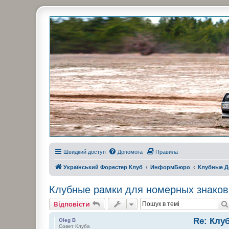
Украинский Форестер Клуб
Всеукраинский клуб владельцев Subaru Forester. Клубные покатушк
Швидкий доступ
Допомога
Правила
Український Форестер Клуб
ИнформБюро
Клубные Д
Клубные рамки для номерных знаков
Відповісти
Re: Клу
Oleg B
Совет Клуба