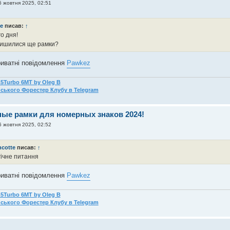
6 жовтня 2025, 02:51
ne
писав:
↑
о дня!
лишилися ще рамки?
риватні повідомлення
Pawkez
2.5Turbo 6MT by Oleg B
нського Форестер Клубу в Telegram
ные рамки для номерных знаков 2024!
6 жовтня 2025, 02:52
ncotte
писав:
↑
ічне питання
риватні повідомлення
Pawkez
2.5Turbo 6MT by Oleg B
нського Форестер Клубу в Telegram