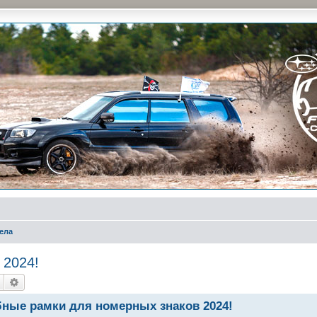
и на природе и еженедельные встречи, скидки от партнеров и просто много общения с д
ела
 2024!
Пошук
Розширений пошук
бные рамки для номерных знаков 2024!