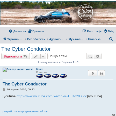
Украинский Форестер
Клуб
Всеукраинский клуб владельцев Subaru Forester. Клубные покатушки на природе и
еженедельные встречи, скидки от партнеров и просто много общения с друзьями.
Присоединяйтесь. Think. Feel. Drive.
Допомога
Правила
Реєстрація
Вхід
П
Український Форестер Клуб
Все обо Всем
Аудио\Видео\РС
Музыкальный киоскъ
Класcика
о
The Cyber Conductor
ш
Пошук
Розшире
Відповісти
у
1 повідомлення • Сторінка
1
з
1
к
Konst
Советчик
0
The Cyber Conductor
П
16 червня 2009, 09:23
о
в
[youtube]
http://www.youtube.com/watch?v=CFltd2838gc
[/youtube]
і
д
о
м
л
разработка и продвижение сайтов
е