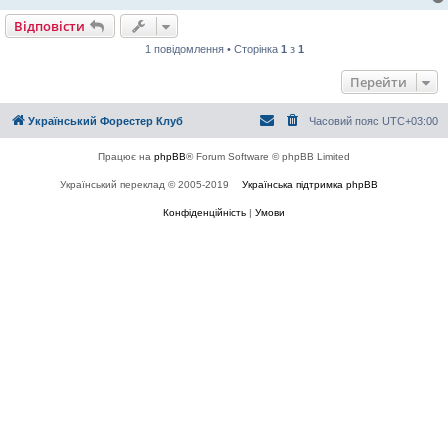
н
н
Відповісти
я
1 повідомлення • Сторінка
1
з
1
Перейти
Український Форестер Клуб
Часовий пояс
UTC+03:00
Працює на
phpBB
® Forum Software © phpBB Limited
Український переклад © 2005-2019
Українська підтримка phpBB
Конфіденційність
|
Умови