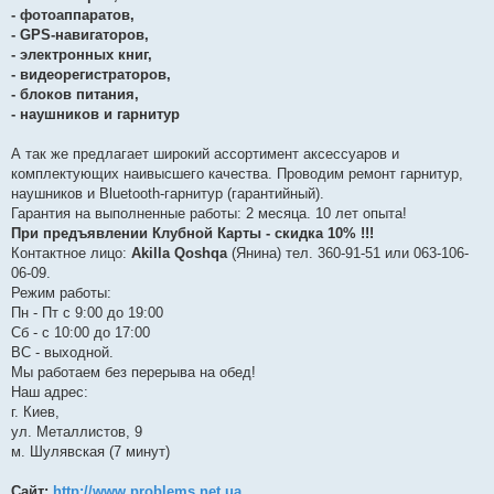
н
- фотоаппаратов,
н
я
- GPS-навигаторов,
- электронных книг,
- видеорегистраторов,
- блоков питания,
- наушников и гарнитур
А так же предлагает широкий ассортимент аксессуаров и
комплектующих наивысшего качества. Проводим ремонт гарнитур,
наушников и Bluetooth-гарнитур (гарантийный).
Гарантия на выполненные работы: 2 месяца. 10 лет опыта!
При предъявлении Клубной Карты - скидка 10% !!!
Контактное лицо:
Akilla Qoshqa
(Янина) тел. 360-91-51 или 063-106-
06-09.
Режим работы:
Пн - Пт с 9:00 до 19:00
Сб - с 10:00 до 17:00
ВС - выходной.
Мы работаем без перерыва на обед!
Наш адрес:
г. Киев,
ул. Металлистов, 9
м. Шулявская (7 минут)
Сайт:
http://www.problems.net.ua