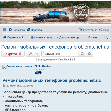
Украинский Форестер
Клуб
Всеукраинский клуб владельцев Subaru Forester. Клубные покатушки на природе и
еженедельные встречи, скидки от партнеров и просто много общения с друзьями.
Присоединяйтесь. Think. Feel. Drive.
Допомога
Правила
Реєстрація
Вхід
П
Український Форестер Клуб
Дисконтная программа, отзывы и комментарии
Дисконтная программа клуба
Услуги
о
Ремонт мобильных телефонов problems.net.ua
ш
Пошук
Розширени
Закрито
у
1 повідомлення • Сторінка
1
з
1
к
Akilla Qoshqa
Новичок
Ремонт мобильных телефонов problems.net.ua
П
29 жовтня 2012, 15:05
о
в
Сервисный центр предоставляет услуги по ремонту, диагностике
і
и настройке:
д
о
- мобильных телефонов,
м
- компьютеров и ноутбуков,
л
е
- МР3-плееров,