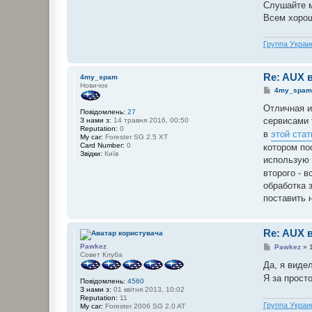
Слушайте м
Всем хорош
Группа Украи
Re: AUX 
4my_spam
Новичок
П
4my_spam
о
в
Отличная и
Повідомлень:
27
і
сервисами 
З нами з:
14 травня 2016, 00:50
д
Reputation:
0
о
в
этой стат
My car:
Forester SG 2.5 XT
м
Card Number:
0
котором по
л
Звідки:
Київ
е
использую
н
второго - в
н
я
обработка 
поставить 
Re: AUX 
П
Pawkez
Pawkez
»
о
Совет Клуба
в
Да, я виде
і
Я за прост
д
Повідомлень:
4560
о
З нами з:
01 квітня 2013, 10:02
м
Reputation:
11
л
Группа Украи
My car:
Forester 2006 SG 2.0 AT