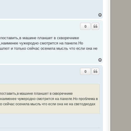
Д
о
г
0
о
р
и
поставить,в машине планшет в скворечнике
л,наименее чужеродно смотрится на панеле.Но
ишлют и только сейчас осенила мысль что если она не
Д
о
г
0
о
р
и
поставить,в машине планшет в скворечнике
л,наименее чужеродно смотрится на панеле.Но проблема в
о сейчас осенила мысль что если она не на светодиодах