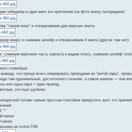
дим чейнджер и один винт его крепления (на фото внизу посередине):
ову "лицом вниз" и отворачиваем два верхних винта.
джер вверх и снимаем шлейф и отворачиваем 4 винта (других там нет):
х, снимаем верхнюю часть корпуса и видим плату, снимаем шлейф чтоб
ного словобукв.
 выводу, что проще всего оперировать проводами из "витой пары", пров
вода там одножильные, достаточного сечения, а самое важное — они же
лы или одна пара + один провод.
ветные, это еще удобнее.
конкретной голове самым простым способом прикрутить аукс это припаят
начение
 "-"
й канал
 канал
азъема на плате CN6