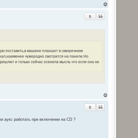
Д
о
г
0
о
р
и
ую поставить,в машине планшет в скворечнике
гинал,наименее чужеродно смотрится на панеле.Но
пришлют и только сейчас осенила мысль что если она не
Д
о
г
0
о
р
и
ли аукс работать при включении на CD ?