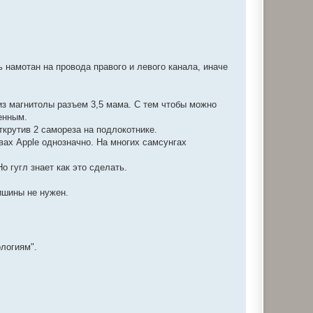
 намотан на провода правого и левого канала, иначе
из магнитолы разъем 3,5 мама. С тем чтобы можно
енным.
ткрутив 2 самореза на подлокотнике.
вах Apple однозначно. На многих самсунгах
 гугл знает как это сделать.
ишины не нужен.
ологиям".