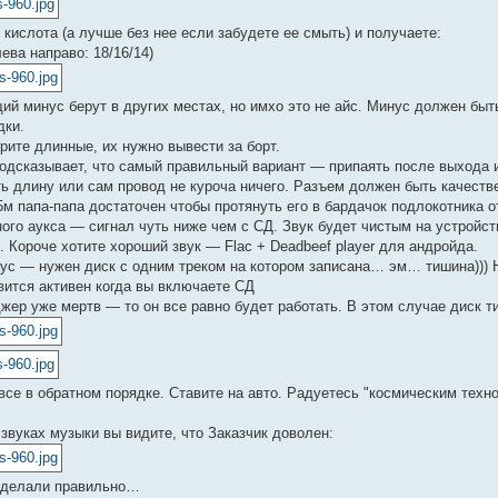
 кислота (а лучше без нее если забудете ее смыть) и получаете:
ева направо: 18/16/14)
ий минус берут в других местах, но имхо это не айс. Минус должен быть
дки.
рите длинные, их нужно вывести за борт.
одсказывает, что самый правильный вариант — припаять после выхода 
ь длину или сам провод не куроча ничего. Разъем должен быть качеств
,5м папа-папа достаточен чтобы протянуть его в бардачок подлокотника о
ого аукса — сигнал чуть ниже чем с СД. Звук будет чистым на устройст
. Короче хотите хороший звук — Flac + Deadbeef player для андройда.
ус — нужен диск с одним треком на котором записана… эм… тишина))) Но
вится активен когда вы включаете СД
жер уже мертв — то он все равно будет работать. В этом случае диск т
все в обратном порядке. Ставите на авто. Радуетесь "космическим техн
 звуках музыки вы видите, что Заказчик доволен:
сделали правильно…