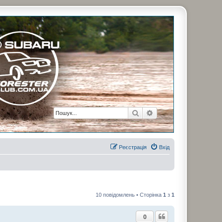
рузьями. Присоединяйтесь. Think. Feel. Drive.
Пошук
Розширений пошук
Реєстрація
Вхід
10 повідомлень • Сторінка
1
з
1
0