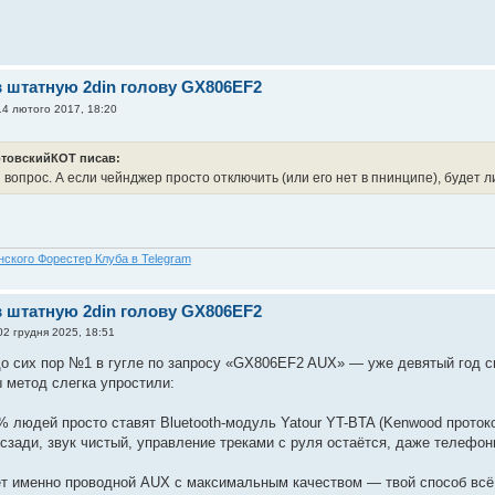
в штатную 2din голову GX806EF2
14 лютого 2017, 18:20
товскийКОТ писав:
 вопрос. А если чейнджер просто отключить (или его нет в пнинципе), будет 
нского Форестер Клуба в Telegram
в штатную 2din голову GX806EF2
02 грудня 2025, 18:51
до сих пор №1 в гугле по запросу «GX806EF2 AUX» — уже девятый год 
ы метод слегка упростили:
% людей просто ставят Bluetooth-модуль Yatour YT-BTA (Kenwood проток
сзади, звук чистый, управление треками с руля остаётся, даже телефонн
ет именно проводной AUX с максимальным качеством — твой способ всё