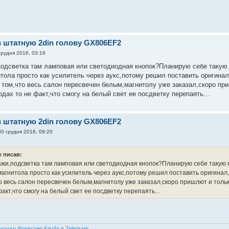
в штатную 2din голову GX806EF2
грудня 2016, 03:16
одсветка там ламповая или светодиодная кнопок?Планирую себе такую 
итола просто как усилитель через аукс,потому решил поставить оригина
 том,что весь салон пересвечен белым,магнитолу уже заказал,скоро пр
одах то не факт,что смогу на белый свет ее посдветку перепаять...
в штатную 2din голову GX806EF2
30 грудня 2016, 09:20
ex писав:
жи,подсветка там ламповая или светодиодная кнопок?Планирую себе такую 
магнитола просто как усилитель через аукс,потому решил поставить оригина
о весь салон пересвечен белым,магнитолу уже заказал,скоро пришлют и тольк
факт,что смогу на белый свет ее посдветку перепаять...
нского Форестер Клуба в Telegram