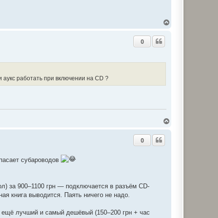
Д
о
г
0
о
р
и
ли аукс работать при включении на CD ?
Д
о
г
0
о
р
и
спасает субароводов
ол) за 900–1100 грн — подключается в разъём CD-
ая книга выводится. Паять ничего не надо.
 ещё лучший и самый дешёвый (150–200 грн + час