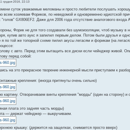
11 грудня 2016, 22:13
емени суток уважаемые меломаны и просто любители послушать хорош
но всем хозяевам Фориков, по неведомой и одновременно идиотской при
 "голов" GX806EF2. Даже для 2006 года отсутствие аналогового входа 
тороны, Форик не для того создавали без шумоизоляции, чтоб музыку в 
оря, купив авто аукс я запилил первым делом. Потом были друзья и одно
де я по той же топорной схеме пилил акусы легасям и форикам (на легася
роцессе:
олову с авто. Перед этим вытащить все диски если чейнджер живой. Опи
лову перед собой:
ись на это прекрасное творение инженерной мысли приступаем к разбор
нтажные крепления: (иногда притянуты очень сильно)
ю картину. Отворачиваем винты крепления "морды" (один на сторону) и 
мная плата это задняя часть морды)
нта — держат чейнджер — выкручиваем.
рхнюю крышку: (держится на защелках, снимается просто вверх)