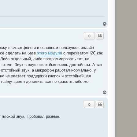
Д
о
г
0
о
р
и
вожу в смартфоне и в основном пользуюсь онлайн
все сделать на базе
этого модуля
с перехватом I2C как
 Либо отдельный, либо программировать тот, на
 столе. Звук в наушниках был очень достойным. А так
л отстойный звук, а микрофон работал нормально, у
, но не хватает поддержки кнопок и отстойнейшая
т найду время допилить все по красоте либо же
Д
о
г
0
о
р
и
 плохой звук. Пробовал разные.