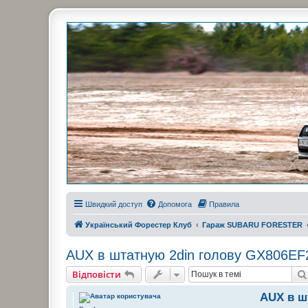
Украинский Форестер Клуб
Всеукраинский клуб владельцев Subaru Forester. Клубные покатушк
Швидкий доступ
Допомога
Правила
Український Форестер Клуб
Гараж SUBARU FORESTER
AUX в штатную 2din голову GX806EF
Відповісти
AUX в ш