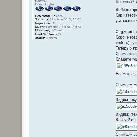
Pawkez
П
Pawkez
»
Совет Клуба
о
в
Доброго вр
і
Как извест
Повідомлень:
4560
д
З нами з:
01 квітня 2013, 10:02
о
устаревших
Reputation:
11
м
My car:
Forester 2006 SG 2.0 AT
л
Меня зовут:
Павел
е
С другой с
Card Number:
279
н
Короче гов
Звідки:
Одесса
н
я
ребята), г
Теперь о п
Снимаете г
Кладете го
Насмотревш
Снимаем мо
Видим таку
Видим: (те
Внизу 2 ви
Снимаем ве