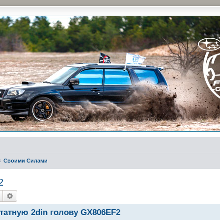
и на природе и еженедельные встречи, скидки от партнеров и просто много общения с д
Своими Силами
2
Пошук
Розширений пошук
татную 2din голову GX806EF2