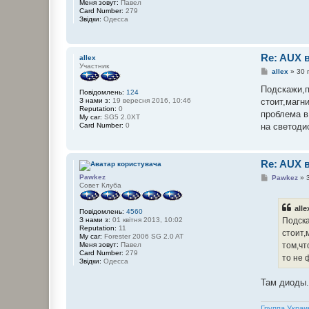
е
Меня зовут:
Павел
н
Card Number:
279
н
Звідки:
Одесса
я
Re: AUX 
allex
Участник
П
allex
»
30 
о
в
Подскажи,п
Повідомлень:
124
і
стоит,магн
З нами з:
19 вересня 2016, 10:46
д
Reputation:
0
о
проблема в
My car:
SG5 2.0XT
м
на светоди
Card Number:
0
л
е
н
н
я
Re: AUX 
П
Pawkez
Pawkez
»
о
Совет Клуба
в
і
all
д
Повідомлень:
4560
о
Подска
З нами з:
01 квітня 2013, 10:02
м
Reputation:
11
стоит,
л
My car:
Forester 2006 SG 2.0 AT
е
том,чт
Меня зовут:
Павел
н
Card Number:
279
то не 
н
Звідки:
Одесса
я
Там диоды.
Группа Украи