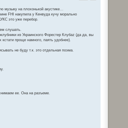
ую музыку на плохонькой акустике…
чине FHI накупила у Кенвуда кучу морально
АУКС это уже перебор.
нем слушать.
клубники из Украинского Форестер Клубаz (да да, вы
х кстати проще намного, паять удобнее).
сывать не буду т.к. это отдельная поэма.
у.
снимаем ее. Она на разъеме.