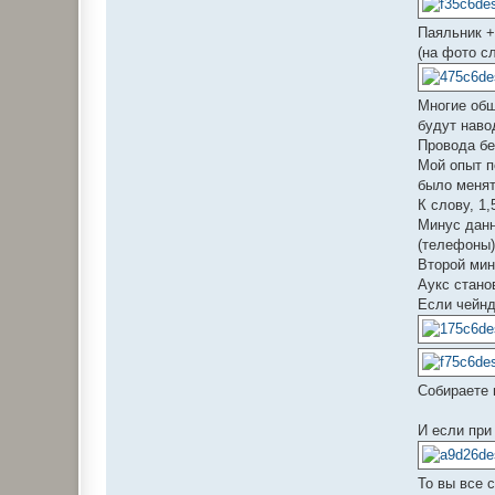
Паяльник +
(на фото сл
Многие общ
будут наво
Провода бе
Мой опыт п
было менят
К слову, 1
Минус данн
(телефоны)
Второй мин
Аукс стано
Если чейнд
Собираете 
И если при
То вы все 