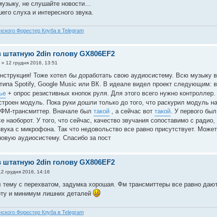
узыку, не слушайте новости…
его слуха и интересного звука.
нского Форестер Клуба в Telegram
в штатную 2din голову GX806EF2
»
12 грудня 2016, 13:51
нструкция! Тоже хотел бы доработать свою аудиосистему. Всю музыку 
типа Spotify, Google Musiс или ВК. В идеале видел проект следующим: 
ье
+ опрос резистивных кнопок руля. Для этого всего нужно контроллер.
строен модуль. Пока руки дошли только до того, что раскурил модуль на
 ФМ-трансмиттер. Вначале был
такой
, а сейчас вот
такой
. У первого бы
се наоборот. У того, что сейчас, качество звучания сопоставимо с радио
звука с микрофона. Так что недовольство все равно присутствует. Може
новую аудиосистему. Спасибо за пост
в штатную 2din голову GX806EF2
12 грудня 2016, 14:16
л тему с перехватом, задумка хорошая. Фм трансмиттеры все равно дают
оту и минимум лишних деталей
нского Форестер Клуба в Telegram