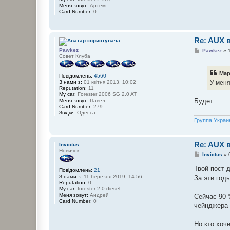
е
Меня зовут:
Артём
н
Card Number:
0
н
я
Re: AUX 
П
Pawkez
Pawkez
»
о
Совет Клуба
в
і
Мар
д
Повідомлень:
4560
о
У меня
З нами з:
01 квітня 2013, 10:02
м
Reputation:
11
л
My car:
Forester 2006 SG 2.0 AT
е
Будет.
Меня зовут:
Павел
н
Card Number:
279
н
Звідки:
Одесса
я
Группа Украи
Re: AUX 
Invictus
Новичок
П
Invictus
»
о
в
Твой пост 
Повідомлень:
21
і
З нами з:
11 березня 2019, 14:56
За эти год
д
Reputation:
0
о
My car:
forester 2.0 diesel
м
Меня зовут:
Андрей
Сейчас 90 
л
Card Number:
0
е
чейнджера 
н
н
я
Но кто хоч