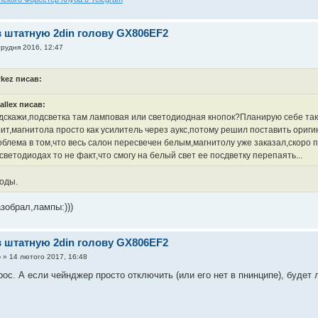
в штатную 2din голову GX806EF2
грудня 2016, 12:47
kez писав:
allex писав:
дскажи,подсветка там ламповая или светодиодная кнопок?Планирую себе так
оит,магнитола просто как усилитель через аукс,потому решил поставить ори
облема в том,что весь салон пересвечен белым,магнитолу уже заказал,скоро 
светодиодах то не факт,что смогу на белый свет ее посдветку перепаять...
оды.
зобрал,лампы:)))
в штатную 2din голову GX806EF2
o
»
14 лютого 2017, 16:48
рос. А если чейнджер просто отключить (или его нет в пнинципе), будет 