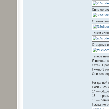
Сняв ее ви
Ставим гол
Тянем чейн
Отвернув и
Теперь нем
Я пришел к
сетей. Про
Нужно 3 жи
Они разноц
На данной 
Ноги \ наз
14 — общий
16 — правы
18 — левый
Название р