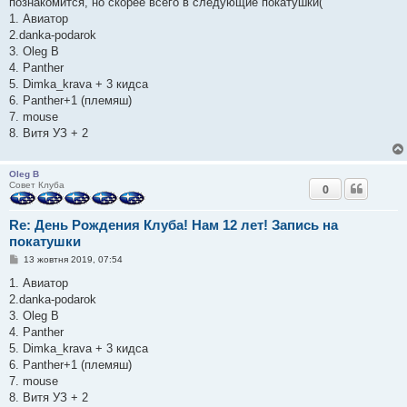
познакомится, но скорее всего в следующие покатушки(
д
о
1. Авиатор
м
2.danka-podarok
л
е
3. Oleg B
н
4. Panther
н
я
5. Dimka_krava + 3 кидса
6. Panther+1 (племяш)
7. mouse
8. Витя УЗ + 2
Oleg B
Совет Клуба
0
Re: День Рождения Клуба! Нам 12 лет! Запись на
покатушки
П
13 жовтня 2019, 07:54
о
в
1. Авиатор
і
2.danka-podarok
д
о
3. Oleg B
м
4. Panther
л
е
5. Dimka_krava + 3 кидса
н
6. Panther+1 (племяш)
н
я
7. mouse
8. Витя УЗ + 2