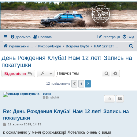
Украинский Форестер
Клуб
Всеукраинский клуб владельцев Subaru Forester. Клубные покатушки на природе и
еженедельные встречи, скидки от партнеров и просто много общения с друзьями.
Присоединяйтесь. Think. Feel. Drive.
Допомога
Правила
Реєстрація
Вхід
П
Український Форестер Клуб
ИнформБюро
Встречи Клуба
НАМ 12 ЛЕТ! 13.10.19. День Рождения Клуба!!!
о
День Рождения Клуба! Нам 12 лет! Запись на
ш
покатушки
у
Пошук
Розшире
Відповісти
к
1
2
Поперед.
12 повідомлень
Yurlic
曹長, sōchō
0
Re: День Рождения Клуба! Нам 12 лет! Запись на
покатушки
П
12 жовтня 2019, 14:13
о
в
к сожалению у меня форс-мажор! Хотелось очень с вами
і