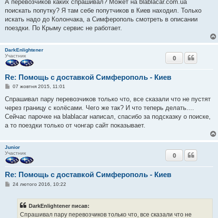
в
А перевозчиков каких спрашивал? Может на blablacar.com.ua
і
поискать попутку? Я там себе попутчиков в Киев находил. Только
д
о
искать надо до Колончака, а Симферополь смотреть в описании
м
поездки. По Крыму сервис не работает.
л
е
н
н
DarkEnlightener
я
Участник
0
Re: Помощь с доставкой Симферополь - Киев
П
07 жовтня 2015, 11:01
о
в
Спрашивал пару перевозчиков только что, все сказали что не пустят
і
через границу с колёсами. Чего же так? И что теперь делать....
д
о
Сейчас парочке на blablacar написал, спасибо за подсказку о поиске,
м
а то поездки только от чонгар сайт показывает.
л
е
н
н
Junior
я
Участник
0
Re: Помощь с доставкой Симферополь - Киев
П
24 лютого 2016, 10:22
о
в
і
DarkEnlightener писав:
д
о
Спрашивал пару перевозчиков только что, все сказали что не