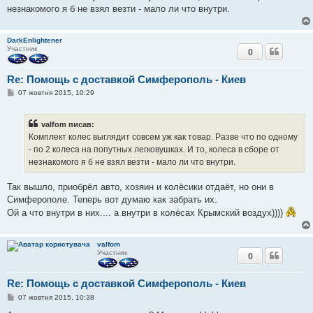
о
незнакомого я б не взял везти - мало ли что внутри.
м
л
е
DarkEnlightener
н
Участник
н
0
я
Re: Помощь с доставкой Симферополь - Киев
П
07 жовтня 2015, 10:29
о
в
і
valfom писав:
д
о
Комплект колес выглядит совсем уж как товар. Разве что по одному
м
- по 2 колеса на попутных легковушках. И то, колеса в сборе от
л
е
незнакомого я б не взял везти - мало ли что внутри.
н
н
я
Так вышло, приобрёл авто, хозяин и колёсики отдаёт, но они в
Симферополе. Теперь вот думаю как забрать их.
Ой а что внутри в них.... а внутри в колёсах Крымский воздух))))
valfom
Участник
0
Re: Помощь с доставкой Симферополь - Киев
П
07 жовтня 2015, 10:38
о