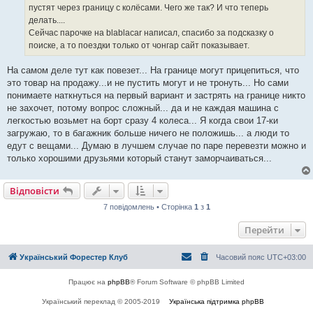
м
пустят через границу с колёсами. Чего же так? И что теперь
л
е
делать....
н
Сейчас парочке на blablacar написал, спасибо за подсказку о
н
я
поиске, а то поездки только от чонгар сайт показывает.
На самом деле тут как повезет... На границе могут прицепиться, что
это товар на продажу...и не пустить могут и не тронуть... Но сами
понимаете наткнуться на первый вариант и застрять на границе никто
не захочет, потому вопрос сложный... да и не каждая машина с
легкостью возьмет на борт сразу 4 колеса... Я когда свои 17-ки
загружаю, то в багажник больше ничего не положишь... а люди то
едут с вещами... Думаю в лучшем случае по паре перевезти можно и
только хорошими друзьями который станут заморчаиваться...
Відповісти
7 повідомлень • Сторінка
1
з
1
Перейти
Український Форестер Клуб
Часовий пояс
UTC+03:00
Працює на
phpBB
® Forum Software © phpBB Limited
Український переклад © 2005-2019
Українська підтримка phpBB