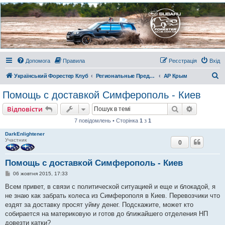
Украинский Форестер
Клуб
Всеукраинский клуб владельцев Subaru Forester. Клубные покатушки на природе и
еженедельные встречи, скидки от партнеров и просто много общения с друзьями.
Присоединяйтесь. Think. Feel. Drive.
Допомога
Правила
Реєстрація
Вхід
П
Український Форестер Клуб
Региональные Представительства
АР Крым
о
Помощь с доставкой Симферополь - Киев
ш
Пошук
Розшире
Відповісти
у
7 повідомлень • Сторінка
1
з
1
к
DarkEnlightener
Участник
0
Помощь с доставкой Симферополь - Киев
П
06 жовтня 2015, 17:33
о
в
Всем привет, в связи с политической ситуацией и еще и блокадой, я
і
не знаю как забрать колеса из Симферополя в Киев. Перевозчики что
д
о
ездят за доставку просят уйму денег. Подскажите, может кто
м
собирается на материковую и готов до ближайшего отделения НП
л
е
довезти катки?