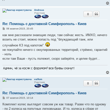
н
н
я
Andreas
Участник
0
Re: Помощь с доставкой Симферополь - Киев
П
06 жовтня 2015, 20:45
о
в
как мне рассказали знающие люди, там сейчас жесть. ИМХО, ничего
і
возить не стоит, можно попасть под "блуждающий танк, или
д
о
случайное КЗ под капотом"
м
л
не покупайте ничего с оккупированных территорий, стрёмно, гарантий
е
- ноль
н
н
если там Ваше - пусть полежит, скоро заберёте, и целее будет...
я
valfom
Участник
0
Re: Помощь с доставкой Симферополь - Киев
П
07 жовтня 2015, 10:14
о
в
Комплект колес выглядит совсем уж как товар. Разве что по одному
і
- по 2 колеса на попутных легковушках. И то, колеса в сборе от
д