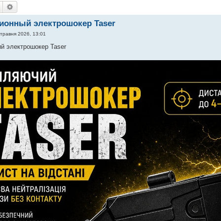
Пошук
Розширений пошук
ионный электрошокер Taser
 травня 2026, 13:01
й электрошокер Taser