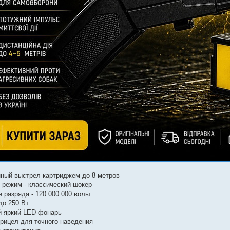
ный выстрел картриджем до 8 метров
 режим - классический шокер
 разряда - 120 000 000 вольт
о 250 Вт
й яркий LED-фонарь
рицел для точного наведения