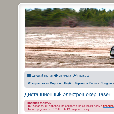
Украинский Форестер Клуб
Всеукраинский клуб владельцев Subaru Forester. Клубные покатушк
Швидкий доступ
Допомога
Правила
Український Форестер Клуб
Торговые Ряды
Продаю
Дистанционный электрошокер Taser
Правила форуму
При добавлении объявления обязательно ознакомьтесь с
правила
После продажи - ОБЯЗАТЕЛЬНО закройте тему.