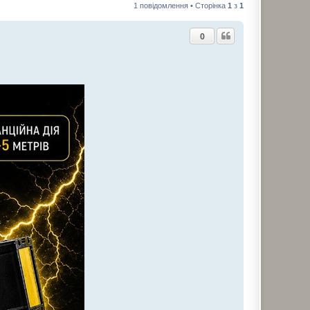
1 повідомлення • Сторінка
1
з
1
0