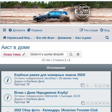
Украинский Форестер
Клуб
Всеукраинский клуб владельцев Subaru Forester. Клубные покатушки на природе и
еженедельные встречи, скидки от партнеров и просто много общения с друзьями.
Присоединяйтесь. Think. Feel. Drive.
Допомога
Правила
Реєстрація
Вхід
П
Український Форестер Клуб
Все обо Всем
Девишник
Аист в доме
о
Аист в доме
ш
Пошук
Розширений пошу
Нова тема
у
20 тем • Сторінка
1
з
1
к
Оголошення
Клубные рамки для номерных знаков 2024!
Останнє повідомлення
JerryDus
«
19 хвилин тому
Додано в
Клубные Дела
Відповіді:
72
1
5
6
7
8
…
Вітаю з Днем Народження Клубу!
Останнє повідомлення
JohnnyVok
«
Сьогодні, 16:33
Додано в
Клубные Дела
Відповіді:
56
1
2
3
4
5
6
2022 Сбор фото - Календарь Ukrainian Forester-Club