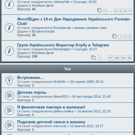
Останнє повідомлення
JohnnyVok
«
Сьогодні, 15:50
Додано в
Клубные Дела
Відповіді:
66
1
4
5
6
7
…
Фото/Відео з 14-го Дня Народження Українського Forester-
Club!
Останнє повідомлення
Ernestacula
«
менше хвилини тому
Додано в
Встречи Клуба
Відповіді:
28
1
2
3
Група Українського Форестер Клубу в Telegram
Останнє повідомлення
Richardgen
«
Сьогодні, 16:27
Додано в
Клубные Дела
Відповіді:
296
1
27
28
29
30
…
Тем
Вступление...
Останнє повідомлення
NUSHA+
«
26 серпня 2009, 00:21
Відповіді:
3
Детские перлы
Останнє повідомлення
Alena3011
«
04 листопада 2014, 21:40
Відповіді:
2
Я фиолетовая пантера в валенках!
Останнє повідомлення
pti4ka-sini4ka
«
14 жовтня 2012, 22:33
Відповіді:
4
Подогрев детской смеси в машину
Останнє повідомлення
mercurio
«
12 жовтня 2012, 19:17
Відповіді:
3