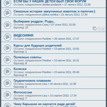
ЕСЛИ БЫ У НАШИХ ДЕТЕЙ БЫЛ СВОЙ ФОРУМ
Останнє повідомлення
danka-podarok
«
27 лютого 2012, 21:06
Смешные истории замученных мамочек и папочек:)
Останнє повідомлення
pti4ka-sini4ka
«
22 лютого 2012, 17:34
Выбираем роддом. Роды..
Останнє повідомлення
Спец
«
07 січня 2012, 01:56
Відповіді:
17
1
2
ВИДЕОНЯНЯ
Останнє повідомлення
Panther
«
26 липня 2011, 17:47
Курсы для будущих родителей
Останнє повідомлення
Panther
«
23 квітня 2011, 10:55
Відповіді:
1
Полезные советы.
Останнє повідомлення
Panther
«
23 квітня 2011, 10:31
Відповіді:
8
Коляски
Останнє повідомлення
Panther
«
23 квітня 2011, 09:48
Відповіді:
9
Грудничковое плавание
Останнє повідомлення
Lisa
«
24 лютого 2011, 12:38
Відповіді:
2
Фотосессии
Останнє повідомлення
Lisa
«
10 серпня 2010, 17:34
Відповіді:
7
Чему барышни не научатся ради детей!