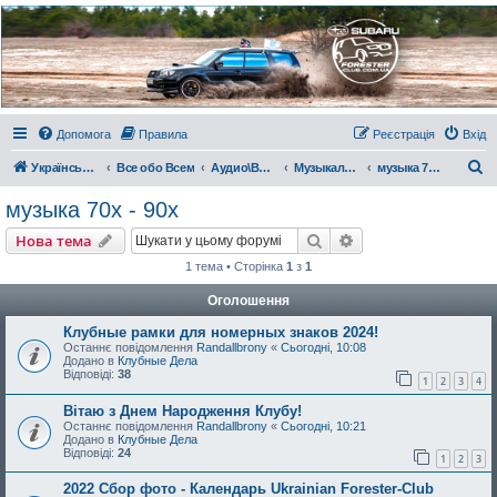
Украинский Форестер
Клуб
Всеукраинский клуб владельцев Subaru Forester. Клубные покатушки на природе и
еженедельные встречи, скидки от партнеров и просто много общения с друзьями.
Присоединяйтесь. Think. Feel. Drive.
Допомога
Правила
Реєстрація
Вхід
П
Український Форестер Клуб
Все обо Всем
Аудио\Видео\РС
Музыкальный киоскъ
музыка 70х - 90х
о
музыка 70х - 90х
ш
Пошук
Розширений пошу
Нова тема
у
1 тема • Сторінка
1
з
1
к
Оголошення
Клубные рамки для номерных знаков 2024!
Останнє повідомлення
Randallbrony
«
Сьогодні, 10:08
Додано в
Клубные Дела
Відповіді:
38
1
2
3
4
Вітаю з Днем Народження Клубу!
Останнє повідомлення
Randallbrony
«
Сьогодні, 10:21
Додано в
Клубные Дела
Відповіді:
24
1
2
3
2022 Сбор фото - Календарь Ukrainian Forester-Club