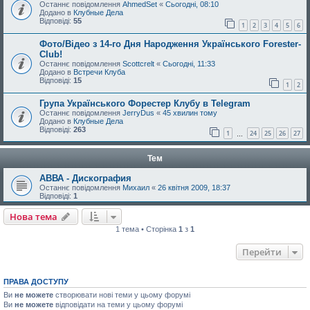
Останнє повідомлення
AhmedSet
«
Сьогодні, 08:10
Додано в
Клубные Дела
Відповіді:
55
1
2
3
4
5
6
Фото/Відео з 14-го Дня Народження Українського Forester-
Club!
Останнє повідомлення
Scottcrelt
«
Сьогодні, 11:33
Додано в
Встречи Клуба
Відповіді:
15
1
2
Група Українського Форестер Клубу в Telegram
Останнє повідомлення
JerryDus
«
45 хвилин тому
Додано в
Клубные Дела
Відповіді:
263
1
24
25
26
27
…
Тем
АВВА - Дискография
Останнє повідомлення
Михаил
«
26 квітня 2009, 18:37
Відповіді:
1
Нова тема
1 тема • Сторінка
1
з
1
Перейти
ПРАВА ДОСТУПУ
Ви
не можете
створювати нові теми у цьому форумі
Ви
не можете
відповідати на теми у цьому форумі