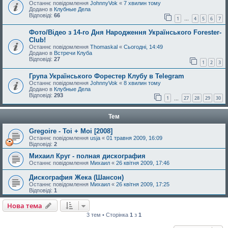
Останнє повідомлення
JohnnyVok
«
7 хвилин тому
Додано в
Клубные Дела
Відповіді:
66
1
4
5
6
7
…
Фото/Відео з 14-го Дня Народження Українського Forester-
Club!
Останнє повідомлення
Thomaskal
«
Сьогодні, 14:49
Додано в
Встречи Клуба
Відповіді:
27
1
2
3
Група Українського Форестер Клубу в Telegram
Останнє повідомлення
JohnnyVok
«
8 хвилин тому
Додано в
Клубные Дела
Відповіді:
293
1
27
28
29
30
…
Тем
Gregoire - Toi + Moi [2008]
Останнє повідомлення
usja
«
01 травня 2009, 16:09
Відповіді:
2
Михаил Круг - полная дискография
Останнє повідомлення
Михаил
«
26 квітня 2009, 17:46
Дискография Жека (Шансон)
Останнє повідомлення
Михаил
«
26 квітня 2009, 17:25
Відповіді:
1
Нова тема
3 тем • Сторінка
1
з
1