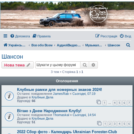
Украинский Форестер
Клуб
Всеукраинский клуб владельцев Subaru Forester. Клубные покатушки на природе и
еженедельные встречи, скидки от партнеров и просто много общения с друзьями.
Присоединяйтесь. Think. Feel. Drive.
Допомога
Правила
Реєстрація
Вхід
П
Український Форестер Клуб
Все обо Всем
Аудио\Видео\РС
Музыкальный киоскъ
Шансон
о
Шансон
ш
Пошук
Розширений пошу
Нова тема
у
3 тем • Сторінка
1
з
1
к
Оголошення
Клубные рамки для номерных знаков 2024!
Останнє повідомлення
JamesRab
«
Сьогодні, 07:19
Додано в
Клубные Дела
Відповіді:
66
1
4
5
6
7
…
Вітаю з Днем Народження Клубу!
Останнє повідомлення
Thomaskal
«
Сьогодні, 14:54
Додано в
Клубные Дела
Відповіді:
51
1
2
3
4
5
6
2022 Сбор фото - Календарь Ukrainian Forester-Club