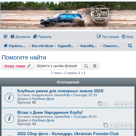
Украинский Форестер
Клуб
Всеукраинский клуб владельцев Subaru Forester. Клубные покатушки на природе и
еженедельные встречи, скидки от партнеров и просто много общения с друзьями.
Присоединяйтесь. Think. Feel. Drive.
Допомога
Правила
Реєстрація
Вхід
П
Український Форестер Клуб
Все обо Всем
Аудио\Видео\РС
Кино/Мультфильмы/Видео
Помогите найти
о
Помогите найти
ш
Пошук
Розширений пошу
Нова тема
у
1 тема • Сторінка
1
з
1
к
Оголошення
Клубные рамки для номерных знаков 2024!
Останнє повідомлення
JamesRab
«
Сьогодні, 07:19
Додано в
Клубные Дела
Відповіді:
66
1
4
5
6
7
…
Вітаю з Днем Народження Клубу!
Останнє повідомлення
JamesRab
«
Сьогодні, 01:41
Додано в
Клубные Дела
Відповіді:
43
1
2
3
4
5
2022 Сбор фото - Календарь Ukrainian Forester-Club