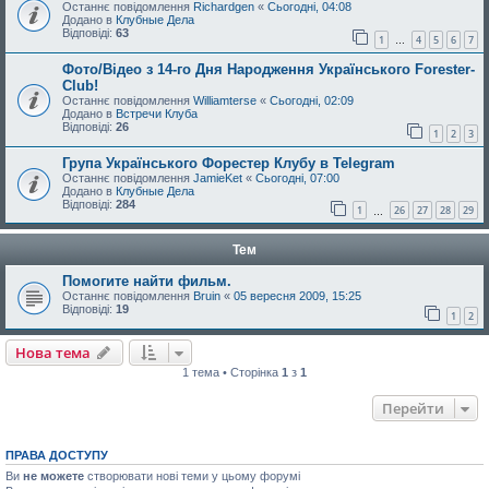
Останнє повідомлення
Richardgen
«
Сьогодні, 04:08
Додано в
Клубные Дела
Відповіді:
63
1
4
5
6
7
…
Фото/Відео з 14-го Дня Народження Українського Forester-
Club!
Останнє повідомлення
Williamterse
«
Сьогодні, 02:09
Додано в
Встречи Клуба
Відповіді:
26
1
2
3
Група Українського Форестер Клубу в Telegram
Останнє повідомлення
JamieKet
«
Сьогодні, 07:00
Додано в
Клубные Дела
Відповіді:
284
1
26
27
28
29
…
Тем
Помогите найти фильм.
Останнє повідомлення
Bruin
«
05 вересня 2009, 15:25
Відповіді:
19
1
2
Нова тема
1 тема • Сторінка
1
з
1
Перейти
ПРАВА ДОСТУПУ
Ви
не можете
створювати нові теми у цьому форумі