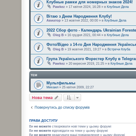
Клубные рамки для номерных знаков 2024!
Pawkez
» 17 квітня 2024, 16:28 » в
Клубные Дела
Вітаю з Днем Народження Клубу!
Авиатор
» 13 жовтня 2022, 00:00 » в
Клубные Дела
2022 Сбор фото - Календарь Ukrainian Foreste
Oleg B
» 16 грудня 2021, 00:44 » в
Клубные Дела
Фото/Відео з 14-го Дня Народження Українськ
Oleg B
» 19 жовтня 2021, 19:27 » в
Встречи Клуба
Група Українського Форестер Клубу в Telegr
Pawkez
» 20 вересня 2019, 21:25 » в
Клубные Дела
ТЕМ
Мультфильмы
Михаил
» 25 квітня 2009, 22:27
Нова тема
Повернутись до списку форумів
ПРАВА ДОСТУПУ
Ви
не можете
створювати нові теми у цьому форумі
Ви
не можете
відповідати на теми у цьому форумі
Ви
не можете
редагувати ваші повідомлення у цьому форумі