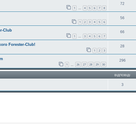
72
1
4
5
6
7
8
…
56
1
2
3
4
5
6
r-Club
66
1
3
4
5
6
7
…
ого Forester-Club!
28
1
2
3
am
296
1
26
27
28
29
30
…
ВІДПОВІДІ
3