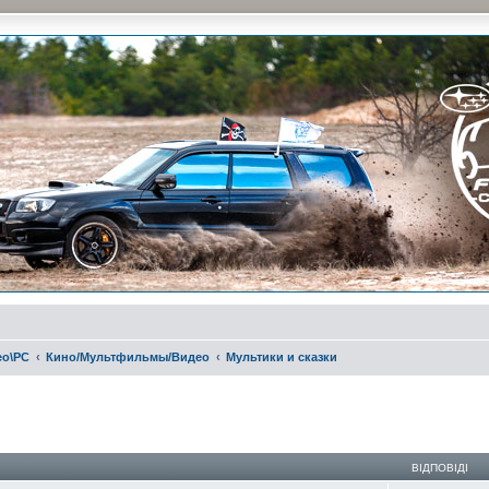
и на природе и еженедельные встречи, скидки от партнеров и просто много общения с д
ео\РС
Кино/Мультфильмы/Видео
Мультики и сказки
ирений пошук
ВІДПОВІДІ