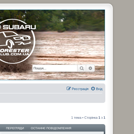
рузьями. Присоединяйтесь. Think. Feel. Drive.
Пошук
Розширений пошук
Реєстрація
Вхід
1 тема • Сторінка
1
з
1
ПЕРЕГЛЯДИ
ОСТАННЄ ПОВІДОМЛЕННЯ