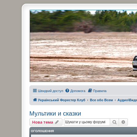
Украинский Форестер Клуб
Всеукраинский клуб владельцев Subaru Forester. Клубные покатушк
Швидкий доступ
Допомога
Правила
Український Форестер Клуб
Все обо Всем
Аудио\Вид
Мультики и сказки
Пошук
Розш
Нова тема
ОГОЛОШЕННЯ