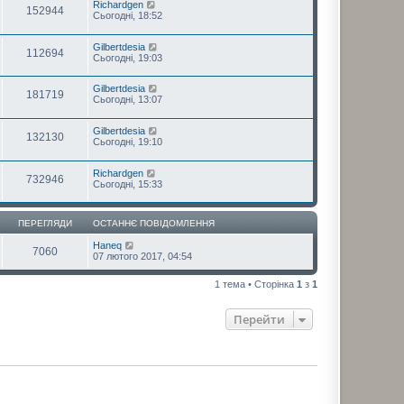
Richardgen
152944
Сьогодні, 18:52
Gilbertdesia
112694
Сьогодні, 19:03
Gilbertdesia
181719
Сьогодні, 13:07
Gilbertdesia
132130
Сьогодні, 19:10
Richardgen
732946
Сьогодні, 15:33
ПЕРЕГЛЯДИ
ОСТАННЄ ПОВІДОМЛЕННЯ
Haneq
7060
07 лютого 2017, 04:54
1 тема • Сторінка
1
з
1
Перейти