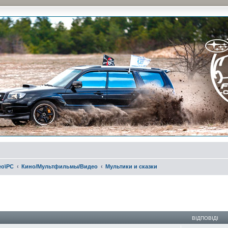
и на природе и еженедельные встречи, скидки от партнеров и просто много общения с д
ео\РС
Кино/Мультфильмы/Видео
Мультики и сказки
ирений пошук
ВІДПОВІДІ