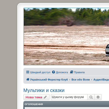
Украинский Форестер Клуб
Всеукраинский клуб владельцев Subaru Forester. Клубные покатушк
Швидкий доступ
Допомога
Правила
Український Форестер Клуб
Все обо Всем
Аудио\Вид
Мультики и сказки
Пошук
Розш
Нова тема
ОГОЛОШЕННЯ