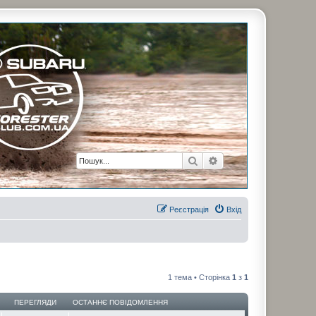
рузьями. Присоединяйтесь. Think. Feel. Drive.
Пошук
Розширений пошук
Реєстрація
Вхід
1 тема • Сторінка
1
з
1
ПЕРЕГЛЯДИ
ОСТАННЄ ПОВІДОМЛЕННЯ