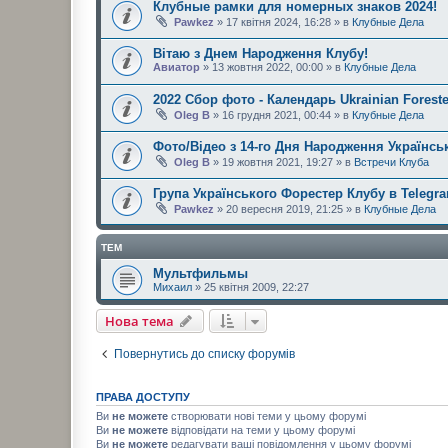
Клубные рамки для номерных знаков 2024!
Pawkez
» 17 квітня 2024, 16:28 » в
Клубные Дела
Вітаю з Днем Народження Клубу!
Авиатор
» 13 жовтня 2022, 00:00 » в
Клубные Дела
2022 Сбор фото - Календарь Ukrainian Foreste
Oleg B
» 16 грудня 2021, 00:44 » в
Клубные Дела
Фото/Відео з 14-го Дня Народження Українськ
Oleg B
» 19 жовтня 2021, 19:27 » в
Встречи Клуба
Група Українського Форестер Клубу в Telegr
Pawkez
» 20 вересня 2019, 21:25 » в
Клубные Дела
ТЕМ
Мультфильмы
Михаил
» 25 квітня 2009, 22:27
Нова тема
Повернутись до списку форумів
ПРАВА ДОСТУПУ
Ви
не можете
створювати нові теми у цьому форумі
Ви
не можете
відповідати на теми у цьому форумі
Ви
не можете
редагувати ваші повідомлення у цьому форумі