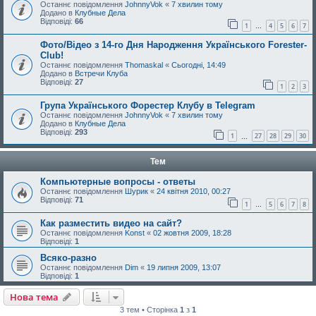
Останнє повідомлення
JohnnyVok
«
7 хвилин тому
Додано в
Клубные Дела
Відповіді:
66
1
4
5
6
7
…
Фото/Відео з 14-го Дня Народження Українського Forester-
Club!
Останнє повідомлення
Thomaskal
«
Сьогодні, 14:49
Додано в
Встречи Клуба
Відповіді:
27
1
2
3
Група Українського Форестер Клубу в Telegram
Останнє повідомлення
JohnnyVok
«
7 хвилин тому
Додано в
Клубные Дела
Відповіді:
293
1
27
28
29
30
…
Тем
Компьютерные вопросы - ответы
Останнє повідомлення
Шурик
«
24 квітня 2010, 00:27
Відповіді:
71
1
5
6
7
8
…
Как разместить видео на сайт?
Останнє повідомлення
Konst
«
02 жовтня 2009, 18:28
Відповіді:
1
Всяко-разно
Останнє повідомлення
Dim
«
19 липня 2009, 13:07
Відповіді:
1
Нова тема
3 тем • Сторінка
1
з
1