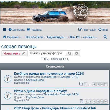
Украинский Форестер
Клуб
Всеукраинский клуб владельцев Subaru Forester. Клубные покатушки на природе и
еженедельные встречи, скидки от партнеров и просто много общения с друзьями.
Присоединяйтесь. Think. Feel. Drive.
Допомога
Правила
Реєстрація
Вхід
П
Український Форестер Клуб
Все обо Всем
Аудио\Видео\РС
Наш РС
скорая помощь
о
скорая помощь
ш
Пошук
Розширений пошу
Нова тема
у
3 тем • Сторінка
1
з
1
к
Оголошення
Клубные рамки для номерных знаков 2024!
Останнє повідомлення
JamesRab
«
Сьогодні, 07:19
Додано в
Клубные Дела
Відповіді:
66
1
4
5
6
7
…
Вітаю з Днем Народження Клубу!
Останнє повідомлення
Thomaskal
«
Сьогодні, 14:54
Додано в
Клубные Дела
Відповіді:
51
1
2
3
4
5
6
2022 Сбор фото - Календарь Ukrainian Forester-Club