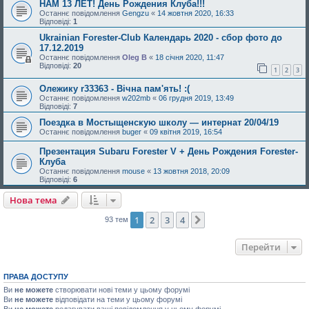
НАМ 13 ЛЕТ! День Рождения Клуба!!!
Останнє повідомлення
Gengzu
«
14 жовтня 2020, 16:33
Відповіді:
1
Ukrainian Forester-Club Календарь 2020 - сбор фото до
17.12.2019
Останнє повідомлення
Oleg B
«
18 січня 2020, 11:47
Відповіді:
20
1
2
3
Олежику r33363 - Вічна пам'ять! :(
Останнє повідомлення
w202mb
«
06 грудня 2019, 13:49
Відповіді:
7
Поездка в Мостыщенскую школу — интернат 20/04/19
Останнє повідомлення
buger
«
09 квітня 2019, 16:54
Презентация Subaru Forester V + День Рождения Forester-
Клуба
Останнє повідомлення
mouse
«
13 жовтня 2018, 20:09
Відповіді:
6
Нова тема
1
2
3
4
Далі
93 тем
Перейти
ПРАВА ДОСТУПУ
Ви
не можете
створювати нові теми у цьому форумі
Ви
не можете
відповідати на теми у цьому форумі
Ви
не можете
редагувати ваші повідомлення у цьому форумі