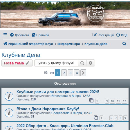
Украинский Форестер
Клуб
Всеукраинский клуб владельцев Subaru Forester. Клубные покатушки на природе и
еженедельные встречи, скидки от партнеров и просто много общения с друзьями.
Присоединяйтесь. Think. Feel. Drive.
Допомога
Правила
Реєстрація
Вхід
П
Український Форестер Клуб
ИнформБюро
Клубные Дела
о
Клубные Дела
ш
Пошук
Розширений пошу
Нова тема
у
к
1
2
3
4
Далі
93 тем
Оголошення
Клубные рамки для номерных знаков 2024!
Останнє повідомлення
Ernestacula
«
Вчора, 12:33
Відповіді:
118
1
9
10
11
12
…
Вітаю з Днем Народження Клубу!
Останнє повідомлення
Charlescrold
«
Вчора, 15:39
Відповіді:
81
1
6
7
8
9
…
2022 Сбор фото - Календарь Ukrainian Forester-Club
Останнє повідомлення
JacobSak
«
Сьогодні, 06:23