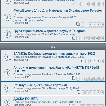
Відповіді:
116
1
9
10
11
12
…
Фото/Відео з 14-го Дня Народження Українського Forester-
Club!
Останнє повідомлення
Ernestacula
«
Сьогодні, 04:52
Додано в
Встречи Клуба
Відповіді:
83
1
6
7
8
9
…
Група Українського Форестер Клубу в Telegram
Останнє повідомлення
CharlesCab
«
2 хвилин тому
Відповіді:
349
1
32
33
34
35
…
Тем
ЗАПИСЬ: Клубные рамки для номерных знаков 2020!
Останнє повідомлення
Pawkez
«
18 листопада 2021, 13:31
Відповіді:
42
1
2
3
4
5
Алгоритм получения наклейки клуба. ЧИТАТЬ ПЕРВЫЙ
ПОСТ!!!
Останнє повідомлення
Pawkez
«
27 жовтня 2020, 15:12
Відповіді:
236
1
21
22
23
24
…
Re: Клубные/дисконтные карточки
Останнє повідомлення
Giz
«
18 листопада 2019, 18:42
Відповіді:
56
1
2
3
4
5
6
ДОСКА ПОЧЁТА
Останнє повідомлення
Yuriy STI
«
22 червня 2019, 10:14
Відповіді:
1042