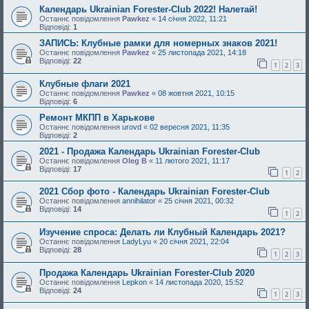
Календарь Ukrainian Forester-Club 2022! Налетай!
Останнє повідомлення
Pawkez
«
14 січня 2022, 11:21
Відповіді:
1
ЗАПИСЬ: Клубные рамки для номерных знаков 2021!
Останнє повідомлення
Pawkez
«
25 листопада 2021, 14:18
Відповіді:
22
1
2
3
Клубные флаги 2021
Останнє повідомлення
Pawkez
«
08 жовтня 2021, 10:15
Відповіді:
6
Ремонт МКПП в Харькове
Останнє повідомлення
urovd
«
02 вересня 2021, 11:35
Відповіді:
2
2021 - Продажа Календарь Ukrainian Forester-Club
Останнє повідомлення
Oleg B
«
11 лютого 2021, 11:17
Відповіді:
17
1
2
2021 Сбор фото - Календарь Ukrainian Forester-Club
Останнє повідомлення
annihilator
«
25 січня 2021, 00:32
Відповіді:
14
1
2
Изучение спроса: Делать ли Клубный Календарь 2021?
Останнє повідомлення
LadyLyu
«
20 січня 2021, 22:04
Відповіді:
28
1
2
3
Продажа Календарь Ukrainian Forester-Club 2020
Останнє повідомлення
Lepkon
«
14 листопада 2020, 15:52
Відповіді:
24
1
2
3