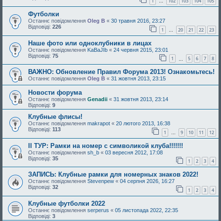
1
102
103
104
105
…
Футболки
Останнє повідомлення
Oleg B
«
30 травня 2016, 23:27
Відповіді:
226
1
20
21
22
23
…
Наше фото или одноклубники в лицах
Останнє повідомлення
KaBaJIb
«
24 червня 2015, 23:01
Відповіді:
75
1
5
6
7
8
…
ВАЖНО: Обновление Правил Форума 2013! Ознакомьтесь!
Останнє повідомлення
Oleg B
«
31 жовтня 2013, 23:15
Новости форума
Останнє повідомлення
Genadii
«
31 жовтня 2013, 23:14
Відповіді:
9
Клубные флисы!
Останнє повідомлення
makrapot
«
20 лютого 2013, 16:38
Відповіді:
113
1
9
10
11
12
…
II ТУР: Рамки на номер с символикой клуба!!!!!!!
Останнє повідомлення
sh_b
«
03 вересня 2012, 17:08
Відповіді:
35
1
2
3
4
ЗАПИСЬ: Клубные рамки для номерных знаков 2022!
Останнє повідомлення
Stevenpew
«
04 серпня 2026, 16:27
Відповіді:
32
1
2
3
4
Клубные футболки 2022
Останнє повідомлення
serperus
«
05 листопада 2022, 22:35
Відповіді:
3