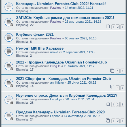
Календарь Ukrainian Forester-Club 2022! Налетай!
Останнє повідомлення
Pawkez
«
14 січня 2022, 11:21
Відповіді:
1
ЗАПИСЬ: Клубные рамки для номерных знаков 2021!
Останнє повідомлення
Pawkez
«
25 листопада 2021, 14:18
Відповіді:
22
1
2
3
Клубные флаги 2021
Останнє повідомлення
Pawkez
«
08 жовтня 2021, 10:15
Відповіді:
6
Ремонт МКПП в Харькове
Останнє повідомлення
urovd
«
02 вересня 2021, 11:35
Відповіді:
2
2021 - Продажа Календарь Ukrainian Forester-Club
Останнє повідомлення
Oleg B
«
11 лютого 2021, 11:17
Відповіді:
17
1
2
2021 Сбор фото - Календарь Ukrainian Forester-Club
Останнє повідомлення
annihilator
«
25 січня 2021, 00:32
Відповіді:
14
1
2
Изучение спроса: Делать ли Клубный Календарь 2021?
Останнє повідомлення
LadyLyu
«
20 січня 2021, 22:04
Відповіді:
28
1
2
3
Продажа Календарь Ukrainian Forester-Club 2020
Останнє повідомлення
Lepkon
«
14 листопада 2020, 15:52
Відповіді:
24
1
2
3