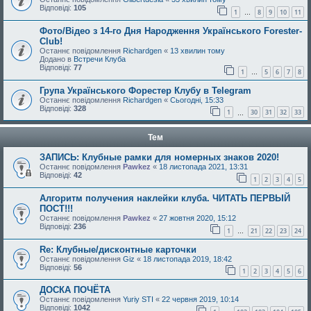
Відповіді:
105
1
8
9
10
11
…
Фото/Відео з 14-го Дня Народження Українського Forester-
Club!
Останнє повідомлення
Richardgen
«
13 хвилин тому
Додано в
Встречи Клуба
Відповіді:
77
1
5
6
7
8
…
Група Українського Форестер Клубу в Telegram
Останнє повідомлення
Richardgen
«
Сьогодні, 15:33
Відповіді:
328
1
30
31
32
33
…
Тем
ЗАПИСЬ: Клубные рамки для номерных знаков 2020!
Останнє повідомлення
Pawkez
«
18 листопада 2021, 13:31
Відповіді:
42
1
2
3
4
5
Алгоритм получения наклейки клуба. ЧИТАТЬ ПЕРВЫЙ
ПОСТ!!!
Останнє повідомлення
Pawkez
«
27 жовтня 2020, 15:12
Відповіді:
236
1
21
22
23
24
…
Re: Клубные/дисконтные карточки
Останнє повідомлення
Giz
«
18 листопада 2019, 18:42
Відповіді:
56
1
2
3
4
5
6
ДОСКА ПОЧЁТА
Останнє повідомлення
Yuriy STI
«
22 червня 2019, 10:14
Відповіді:
1042