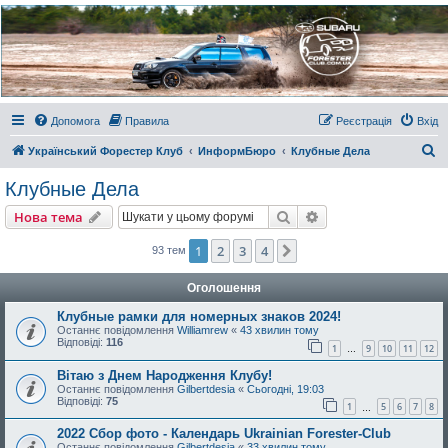
Украинский Форестер
Клуб
Всеукраинский клуб владельцев Subaru Forester. Клубные покатушки на природе и
еженедельные встречи, скидки от партнеров и просто много общения с друзьями.
Присоединяйтесь. Think. Feel. Drive.
Допомога
Правила
Реєстрація
Вхід
П
Український Форестер Клуб
ИнформБюро
Клубные Дела
о
Клубные Дела
ш
Пошук
Розширений пошу
Нова тема
у
к
1
2
3
4
Далі
93 тем
Оголошення
Клубные рамки для номерных знаков 2024!
Останнє повідомлення
Williamrew
«
43 хвилин тому
Відповіді:
116
1
9
10
11
12
…
Вітаю з Днем Народження Клубу!
Останнє повідомлення
Gilbertdesia
«
Сьогодні, 19:03
Відповіді:
75
1
5
6
7
8
…
2022 Сбор фото - Календарь Ukrainian Forester-Club
Останнє повідомлення
Gilbertdesia
«
33 хвилин тому