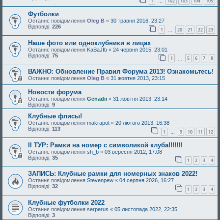
1
102
103
104
105
…
Футболки
Останнє повідомлення
Oleg B
«
30 травня 2016, 23:27
Відповіді:
226
1
20
21
22
23
…
Наше фото или одноклубники в лицах
Останнє повідомлення
KaBaJIb
«
24 червня 2015, 23:01
Відповіді:
75
1
5
6
7
8
…
ВАЖНО: Обновление Правил Форума 2013! Ознакомьтесь!
Останнє повідомлення
Oleg B
«
31 жовтня 2013, 23:15
Новости форума
Останнє повідомлення
Genadii
«
31 жовтня 2013, 23:14
Відповіді:
9
Клубные флисы!
Останнє повідомлення
makrapot
«
20 лютого 2013, 16:38
Відповіді:
113
1
9
10
11
12
…
II ТУР: Рамки на номер с символикой клуба!!!!!!!
Останнє повідомлення
sh_b
«
03 вересня 2012, 17:08
Відповіді:
35
1
2
3
4
ЗАПИСЬ: Клубные рамки для номерных знаков 2022!
Останнє повідомлення
Stevenpew
«
04 серпня 2026, 16:27
Відповіді:
32
1
2
3
4
Клубные футболки 2022
Останнє повідомлення
serperus
«
05 листопада 2022, 22:35
Відповіді:
3