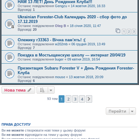
НАМ 13 ЛЕТ! День Рождения Клуба!!!
Останнє повідомлення
Gengzu
«
14 жовтня 2020, 16:33
Відповіді:
1
Ukrainian Forester-Club Календарь 2020 - сбор фото до
17.12.2019
Останнє повідомлення
Oleg B
«
18 січня 2020, 11:47
Відповіді:
20
1
2
3
Олежику r33363 - Вічна пам'ять! :(
Останнє повідомлення
w202mb
«
06 грудня 2019, 13:49
Відповіді:
7
Поездка в Мостыщенскую школу — интернат 20/04/19
Останнє повідомлення
buger
«
09 квітня 2019, 16:54
Презентация Subaru Forester V + День Рождения Forester-
Клуба
Останнє повідомлення
mouse
«
13 жовтня 2018, 20:09
Відповіді:
6
Нова тема
1
2
3
4
Далі
93 тем
Перейти
ПРАВА ДОСТУПУ
Ви
не можете
створювати нові теми у цьому форумі
Ви
не можете
відповідати на теми у цьому форумі
Ви
не можете
редагувати ваші повідомлення у цьому форумі