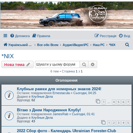
Украинский Форестер
Клуб
Всеукраинский клуб владельцев Subaru Forester. Клубные покатушки на природе и
еженедельные встречи, скидки от партнеров и просто много общения с друзьями.
Присоединяйтесь. Think. Feel. Drive.
Допомога
Правила
Реєстрація
Вхід
П
Український Форестер Клуб
Все обо Всем
Аудио\Видео\РС
Наш РС
*NIX
о
*NIX
ш
Пошук
Розширений пошу
Нова тема
у
6 тем • Сторінка
1
з
1
к
Оголошення
Клубные рамки для номерных знаков 2024!
Останнє повідомлення
Ernestacula
«
Сьогодні, 04:25
Додано в
Клубные Дела
Відповіді:
62
1
4
5
6
7
…
Вітаю з Днем Народження Клубу!
Останнє повідомлення
JamesRab
«
Сьогодні, 01:41
Додано в
Клубные Дела
Відповіді:
43
1
2
3
4
5
2022 Сбор фото - Календарь Ukrainian Forester-Club