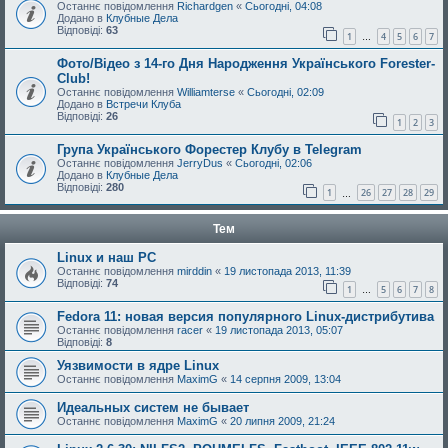
Останнє повідомлення
Richardgen
«
Сьогодні, 04:08
Додано в
Клубные Дела
Відповіді:
63
1
4
5
6
7
…
Фото/Відео з 14-го Дня Народження Українського Forester-
Club!
Останнє повідомлення
Williamterse
«
Сьогодні, 02:09
Додано в
Встречи Клуба
Відповіді:
26
1
2
3
Група Українського Форестер Клубу в Telegram
Останнє повідомлення
JerryDus
«
Сьогодні, 02:06
Додано в
Клубные Дела
Відповіді:
280
1
26
27
28
29
…
Тем
Linux и наш РС
Останнє повідомлення
mirddin
«
19 листопада 2013, 11:39
Відповіді:
74
1
5
6
7
8
…
Fedora 11: новая версия популярного Linux-дистрибутива
Останнє повідомлення
racer
«
19 листопада 2013, 05:07
Відповіді:
8
Уязвимости в ядре Linux
Останнє повідомлення
MaximG
«
14 серпня 2009, 13:04
Идеальных систем не бывает
Останнє повідомлення
MaximG
«
20 липня 2009, 21:24