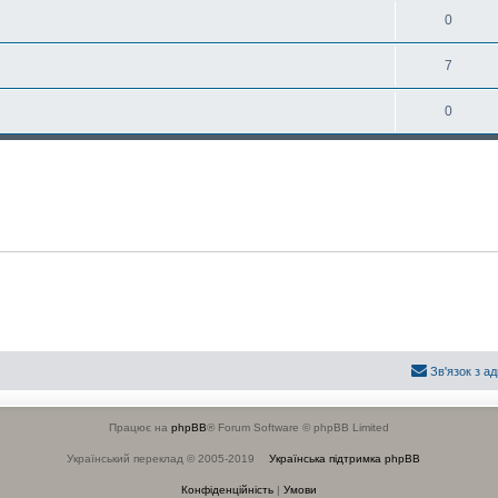
0
7
0
Зв'язок з а
Працює на
phpBB
® Forum Software © phpBB Limited
Український переклад © 2005-2019
Українська підтримка phpBB
Конфіденційність
|
Умови