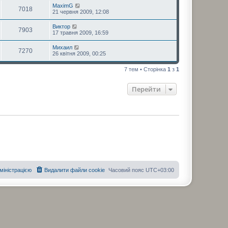
MaximG
7018
21 червня 2009, 12:08
Виктор
7903
17 травня 2009, 16:59
Михаил
7270
26 квітня 2009, 00:25
7 тем • Сторінка
1
з
1
Перейти
дміністрацією
Видалити файли cookie
Часовий пояс
UTC+03:00