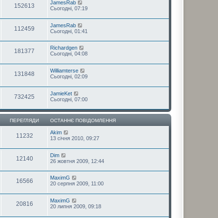
JamesRab
152613
Сьогодні, 07:19
JamesRab
112459
Сьогодні, 01:41
Richardgen
181377
Сьогодні, 04:08
Williamterse
131848
Сьогодні, 02:09
JamieKet
732425
Сьогодні, 07:00
ПЕРЕГЛЯДИ
ОСТАННЄ ПОВІДОМЛЕННЯ
Akim
11232
13 січня 2010, 09:27
Dim
12140
26 жовтня 2009, 12:44
MaximG
16566
20 серпня 2009, 11:00
MaximG
20816
20 липня 2009, 09:18