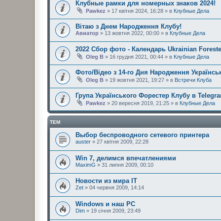
Клубные рамки для номерных знаков 2024!
Pawkez
» 17 квітня 2024, 16:28 » в
Клубные Дела
Вітаю з Днем Народження Клубу!
Авиатор
» 13 жовтня 2022, 00:00 » в
Клубные Дела
2022 Сбор фото - Календарь Ukrainian Foreste
Oleg B
» 16 грудня 2021, 00:44 » в
Клубные Дела
Фото/Відео з 14-го Дня Народження Українськ
Oleg B
» 19 жовтня 2021, 19:27 » в
Встречи Клуба
Група Українського Форестер Клубу в Telegr
Pawkez
» 20 вересня 2019, 21:25 » в
Клубные Дела
ТЕМ
Выбор беспроводного сетевого принтера
auster
» 27 квітня 2009, 22:28
Win 7, делимся впечатлениями
MaximG
» 31 липня 2009, 00:10
Новости из мира IT
Zet
» 04 червня 2009, 14:14
Windows и наш РС
Dim
» 19 січня 2009, 23:49