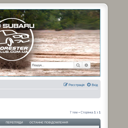
рузьями. Присоединяйтесь. Think. Feel. Drive.
Пошук
Розширений пошук
Реєстрація
Вхід
7 тем • Сторінка
1
з
1
ПЕРЕГЛЯДИ
ОСТАННЄ ПОВІДОМЛЕННЯ