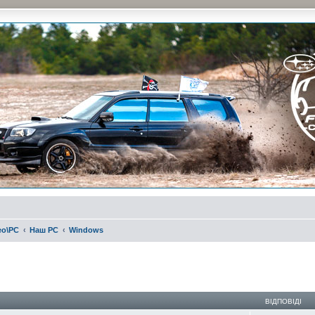
и на природе и еженедельные встречи, скидки от партнеров и просто много общения с д
ео\РС
Наш РС
Windows
ирений пошук
ВІДПОВІДІ