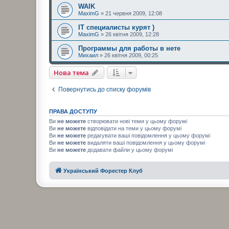
WAIK
MaximG
» 21 червня 2009, 12:08
IT специалисты курят )
MaximG
» 26 квітня 2009, 12:28
Программы для работы в нете
Михаил
» 26 квітня 2009, 00:25
Нова тема
Повернутись до списку форумів
ПРАВА ДОСТУПУ
Ви
не можете
створювати нові теми у цьому форумі
Ви
не можете
відповідати на теми у цьому форумі
Ви
не можете
редагувати ваші повідомлення у цьому форумі
Ви
не можете
видаляти ваші повідомлення у цьому форумі
Ви
не можете
додавати файли у цьому форумі
Український Форестер Клуб