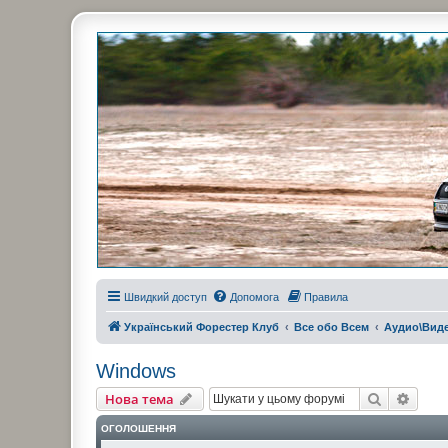
Украинский Форестер Клуб
Всеукраинский клуб владельцев Subaru Forester. Клубные покатушк
Швидкий доступ
Допомога
Правила
Український Форестер Клуб
Все обо Всем
Аудио\Вид
Windows
Пошук
Розш
Нова тема
ОГОЛОШЕННЯ