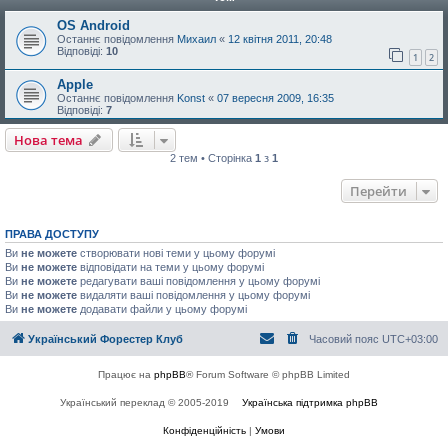
OS Android
Останнє повідомлення
Михаил
«
12 квітня 2011, 20:48
Відповіді:
10
1
2
Apple
Останнє повідомлення
Konst
«
07 вересня 2009, 16:35
Відповіді:
7
Нова тема
2 тем • Сторінка
1
з
1
Перейти
ПРАВА ДОСТУПУ
Ви
не можете
створювати нові теми у цьому форумі
Ви
не можете
відповідати на теми у цьому форумі
Ви
не можете
редагувати ваші повідомлення у цьому форумі
Ви
не можете
видаляти ваші повідомлення у цьому форумі
Ви
не можете
додавати файли у цьому форумі
Український Форестер Клуб
Часовий пояс
UTC+03:00
Працює на
phpBB
® Forum Software © phpBB Limited
Український переклад © 2005-2019
Українська підтримка phpBB
Конфіденційність
|
Умови