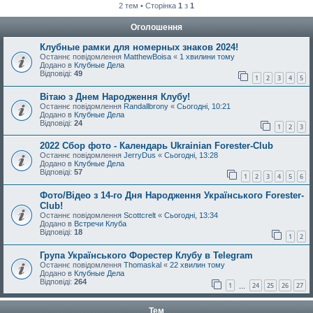
2 тем • Сторінка
1
з
1
Оголошення
Клубные рамки для номерных знаков 2024!
Останнє повідомлення
MatthewBoisa
«
1 хвилини тому
Додано в
Клубные Дела
Відповіді:
49
1
2
3
4
5
Вітаю з Днем Народження Клубу!
Останнє повідомлення
Randallbrony
«
Сьогодні, 10:21
Додано в
Клубные Дела
Відповіді:
24
1
2
3
2022 Сбор фото - Календарь Ukrainian Forester-Club
Останнє повідомлення
JerryDus
«
Сьогодні, 13:28
Додано в
Клубные Дела
Відповіді:
57
1
2
3
4
5
6
Фото/Відео з 14-го Дня Народження Українського Forester-
Club!
Останнє повідомлення
Scottcrelt
«
Сьогодні, 13:34
Додано в
Встречи Клуба
Відповіді:
18
1
2
Група Українського Форестер Клубу в Telegram
Останнє повідомлення
Thomaskal
«
22 хвилин тому
Додано в
Клубные Дела
Відповіді:
264
1
24
25
26
27
…
Тем