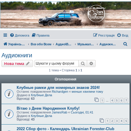
Украинский Форестер
Клуб
Всеукраинский клуб владельцев Subaru Forester. Клубные покатушки на природе и
еженедельные встречи, скидки от партнеров и просто много общения с друзьями.
Присоединяйтесь. Think. Feel. Drive.
Допомога
Правила
Реєстрація
Вхід
П
Український Форестер Клуб
Все обо Всем
Аудио\Видео\РС
Музыкальный киоскъ
Аудиокниги
о
Аудиокниги
ш
Пошук
Розширений пошу
Нова тема
у
1 тема • Сторінка
1
з
1
к
Оголошення
Клубные рамки для номерных знаков 2024!
Останнє повідомлення
Richardgen
«
менше хвилини тому
Додано в
Клубные Дела
Відповіді:
63
1
4
5
6
7
…
Вітаю з Днем Народження Клубу!
Останнє повідомлення
JamesRab
«
Сьогодні, 01:41
Додано в
Клубные Дела
Відповіді:
43
1
2
3
4
5
2022 Сбор фото - Календарь Ukrainian Forester-Club