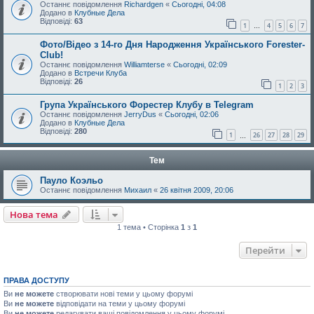
Останнє повідомлення
Richardgen
«
Сьогодні, 04:08
Додано в
Клубные Дела
Відповіді:
63
1
4
5
6
7
…
Фото/Відео з 14-го Дня Народження Українського Forester-
Club!
Останнє повідомлення
Williamterse
«
Сьогодні, 02:09
Додано в
Встречи Клуба
Відповіді:
26
1
2
3
Група Українського Форестер Клубу в Telegram
Останнє повідомлення
JerryDus
«
Сьогодні, 02:06
Додано в
Клубные Дела
Відповіді:
280
1
26
27
28
29
…
Тем
Пауло Коэльо
Останнє повідомлення
Михаил
«
26 квітня 2009, 20:06
Нова тема
1 тема • Сторінка
1
з
1
Перейти
ПРАВА ДОСТУПУ
Ви
не можете
створювати нові теми у цьому форумі
Ви
не можете
відповідати на теми у цьому форумі
Ви
не можете
редагувати ваші повідомлення у цьому форумі