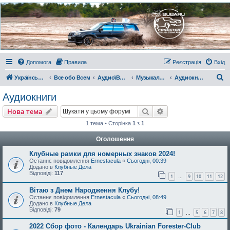
Украинский Форестер
Клуб
Всеукраинский клуб владельцев Subaru Forester. Клубные покатушки на природе и
еженедельные встречи, скидки от партнеров и просто много общения с друзьями.
Присоединяйтесь. Think. Feel. Drive.
Допомога
Правила
Реєстрація
Вхід
П
Український Форестер Клуб
Все обо Всем
Аудио\Видео\РС
Музыкальный киоскъ
Аудиокниги
о
Аудиокниги
ш
Пошук
Розширений пошу
Нова тема
у
1 тема • Сторінка
1
з
1
к
Оголошення
Клубные рамки для номерных знаков 2024!
Останнє повідомлення
Ernestacula
«
Сьогодні, 00:39
Додано в
Клубные Дела
Відповіді:
117
1
9
10
11
12
…
Вітаю з Днем Народження Клубу!
Останнє повідомлення
Ernestacula
«
Сьогодні, 08:49
Додано в
Клубные Дела
Відповіді:
79
1
5
6
7
8
…
2022 Сбор фото - Календарь Ukrainian Forester-Club