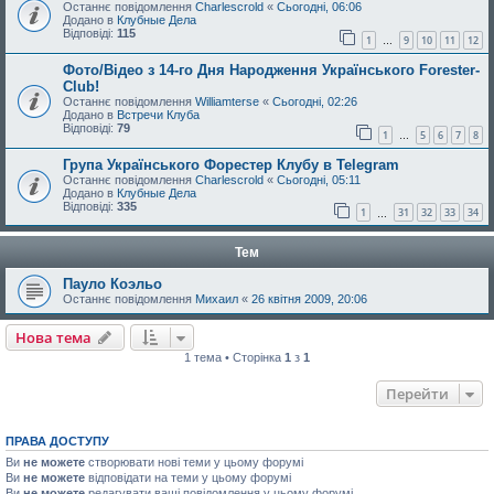
Останнє повідомлення
Charlescrold
«
Сьогодні, 06:06
Додано в
Клубные Дела
Відповіді:
115
1
9
10
11
12
…
Фото/Відео з 14-го Дня Народження Українського Forester-
Club!
Останнє повідомлення
Williamterse
«
Сьогодні, 02:26
Додано в
Встречи Клуба
Відповіді:
79
1
5
6
7
8
…
Група Українського Форестер Клубу в Telegram
Останнє повідомлення
Charlescrold
«
Сьогодні, 05:11
Додано в
Клубные Дела
Відповіді:
335
1
31
32
33
34
…
Тем
Пауло Коэльо
Останнє повідомлення
Михаил
«
26 квітня 2009, 20:06
Нова тема
1 тема • Сторінка
1
з
1
Перейти
ПРАВА ДОСТУПУ
Ви
не можете
створювати нові теми у цьому форумі
Ви
не можете
відповідати на теми у цьому форумі
Ви
не можете
редагувати ваші повідомлення у цьому форумі