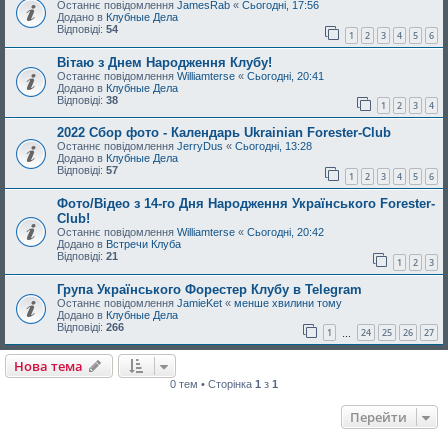
Останнє повідомлення
JamesRab
«
Сьогодні, 17:56
Додано в
Клубные Дела
Відповіді:
54
1
2
3
4
5
6
Вітаю з Днем Народження Клубу!
Останнє повідомлення
Williamterse
«
Сьогодні, 20:41
Додано в
Клубные Дела
Відповіді:
38
1
2
3
4
2022 Сбор фото - Календарь Ukrainian Forester-Club
Останнє повідомлення
JerryDus
«
Сьогодні, 13:28
Додано в
Клубные Дела
Відповіді:
57
1
2
3
4
5
6
Фото/Відео з 14-го Дня Народження Українського Forester-
Club!
Останнє повідомлення
Williamterse
«
Сьогодні, 20:42
Додано в
Встречи Клуба
Відповіді:
21
1
2
3
Група Українського Форестер Клубу в Telegram
Останнє повідомлення
JamieKet
«
менше хвилини тому
Додано в
Клубные Дела
Відповіді:
266
1
24
25
26
27
…
Нова тема
0 тем • Сторінка
1
з
1
Перейти