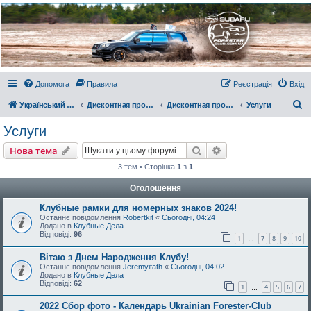
Украинский Форестер
Клуб
Всеукраинский клуб владельцев Subaru Forester. Клубные покатушки на природе и
еженедельные встречи, скидки от партнеров и просто много общения с друзьями.
Присоединяйтесь. Think. Feel. Drive.
Допомога
Правила
Реєстрація
Вхід
П
Український Форестер Клуб
Дисконтная программа, отзывы и комментарии
Дисконтная программа клуба
Услуги
о
Услуги
ш
Пошук
Розширений пошу
Нова тема
у
3 тем • Сторінка
1
з
1
к
Оголошення
Клубные рамки для номерных знаков 2024!
Останнє повідомлення
Robertkit
«
Сьогодні, 04:24
Додано в
Клубные Дела
Відповіді:
96
1
7
8
9
10
…
Вітаю з Днем Народження Клубу!
Останнє повідомлення
Jeremyitath
«
Сьогодні, 04:02
Додано в
Клубные Дела
Відповіді:
62
1
4
5
6
7
…
2022 Сбор фото - Календарь Ukrainian Forester-Club