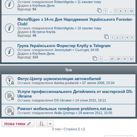
Останнє повідомлення
RobertAgeda
«
11 хвилин тому
Додано в
Клубные Дела
Відповіді:
94
1
7
8
9
10
…
Фото/Відео з 14-го Дня Народження Українського Forester-
Club!
Останнє повідомлення
RobertAgeda
«
10 хвилин тому
Додано в
Встречи Клуба
Відповіді:
49
1
2
3
4
5
Група Українського Форестер Клубу в Telegram
Останнє повідомлення
Jeremyitath
«
Сьогодні, 04:08
Додано в
Клубные Дела
Відповіді:
314
1
29
30
31
32
…
Тем
Фетус-Центр шумоизоляции автомобилей
Останнє повідомлення
danka-podarok
«
07 липня 2008, 23:04
Услуги профессионального Детейлинга от мастерской DS-
Ukraine
Останнє повідомлення
DS-Ukraine
«
14 січня 2015, 18:21
Ремонт мобильных телефонов problems.net.ua
Останнє повідомлення
Akilla Qoshqa
«
29 жовтня 2012, 15:05
Нова тема
3 тем • Сторінка
1
з
1