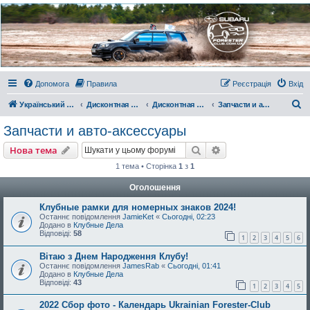
Украинский Форестер
Клуб
Всеукраинский клуб владельцев Subaru Forester. Клубные покатушки на природе и
еженедельные встречи, скидки от партнеров и просто много общения с друзьями.
Присоединяйтесь. Think. Feel. Drive.
Допомога
Правила
Реєстрація
Вхід
П
Український Форестер Клуб
Дисконтная программа, отзывы и комментарии
Дисконтная программа клуба
Запчасти и авто-аксессуары
о
Запчасти и авто-аксессуары
ш
Пошук
Розширений пошу
Нова тема
у
1 тема • Сторінка
1
з
1
к
Оголошення
Клубные рамки для номерных знаков 2024!
Останнє повідомлення
JamieKet
«
Сьогодні, 02:23
Додано в
Клубные Дела
Відповіді:
58
1
2
3
4
5
6
Вітаю з Днем Народження Клубу!
Останнє повідомлення
JamesRab
«
Сьогодні, 01:41
Додано в
Клубные Дела
Відповіді:
43
1
2
3
4
5
2022 Сбор фото - Календарь Ukrainian Forester-Club