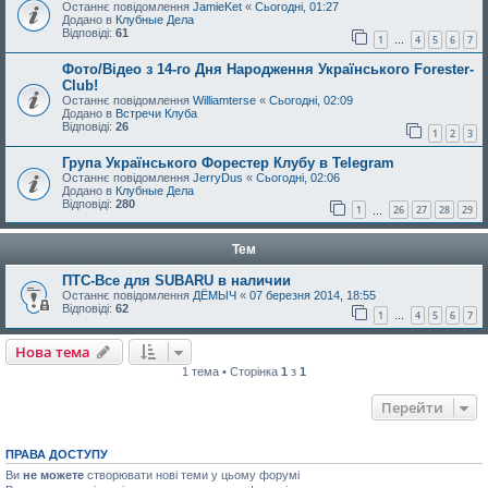
Останнє повідомлення
JamieKet
«
Сьогодні, 01:27
Додано в
Клубные Дела
Відповіді:
61
1
4
5
6
7
…
Фото/Відео з 14-го Дня Народження Українського Forester-
Club!
Останнє повідомлення
Williamterse
«
Сьогодні, 02:09
Додано в
Встречи Клуба
Відповіді:
26
1
2
3
Група Українського Форестер Клубу в Telegram
Останнє повідомлення
JerryDus
«
Сьогодні, 02:06
Додано в
Клубные Дела
Відповіді:
280
1
26
27
28
29
…
Тем
ПТС-Все для SUBARU в наличии
Останнє повідомлення
ДЁМЫЧ
«
07 березня 2014, 18:55
Відповіді:
62
1
4
5
6
7
…
Нова тема
1 тема • Сторінка
1
з
1
Перейти
ПРАВА ДОСТУПУ
Ви
не можете
створювати нові теми у цьому форумі