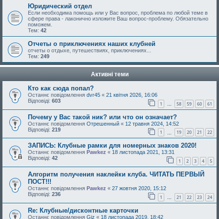
Юридический отдел
Если необходима помощь или у Вас вопрос, проблема по любой теме в
сфере права - лаконично изложите Ваш вопрос-проблему. Обязательно
поможем.
Тем:
42
Отчеты о приключениях наших клубней
отчеты о отдыхе, путешествиях, приключениях...
Тем:
249
Активні теми
Кто как сюда попал?
Останнє повідомлення
dvr45
«
21 квітня 2026, 16:06
Відповіді:
603
1
58
59
60
61
…
Почему у Вас такой ник? или что он означает?
Останнє повідомлення
Отрешенный
«
12 травня 2024, 14:52
Відповіді:
219
1
19
20
21
22
…
ЗАПИСЬ: Клубные рамки для номерных знаков 2020!
Останнє повідомлення
Pawkez
«
18 листопада 2021, 13:31
Відповіді:
42
1
2
3
4
5
Алгоритм получения наклейки клуба. ЧИТАТЬ ПЕРВЫЙ
ПОСТ!!!
Останнє повідомлення
Pawkez
«
27 жовтня 2020, 15:12
Відповіді:
236
1
21
22
23
24
…
Re: Клубные/дисконтные карточки
Останнє повідомлення
Giz
«
18 листопада 2019, 18:42