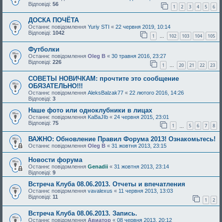
Відповіді:
56
1
2
3
4
5
6
ДОСКА ПОЧЁТА
Останнє повідомлення
Yuriy STI
«
22 червня 2019, 10:14
Відповіді:
1042
1
102
103
104
105
…
Футболки
Останнє повідомлення
Oleg B
«
30 травня 2016, 23:27
Відповіді:
226
1
20
21
22
23
…
СОВЕТЫ НОВИЧКАМ: прочтите это сообщение
ОБЯЗАТЕЛЬНО!!!
Останнє повідомлення
AleksBalzak77
«
22 лютого 2016, 14:26
Відповіді:
3
Наше фото или одноклубники в лицах
Останнє повідомлення
KaBaJIb
«
24 червня 2015, 23:01
Відповіді:
75
1
5
6
7
8
…
ВАЖНО: Обновление Правил Форума 2013! Ознакомьтесь!
Останнє повідомлення
Oleg B
«
31 жовтня 2013, 23:15
Новости форума
Останнє повідомлення
Genadii
«
31 жовтня 2013, 23:14
Відповіді:
9
Встреча Клуба 08.06.2013. Отчеты и впечатления
Останнє повідомлення
vavalexus
«
11 червня 2013, 13:03
Відповіді:
11
1
2
Встреча Клуба 08.06.2013. Запись.
Останнє повідомлення
Авиатор
«
08 червня 2013, 20:12