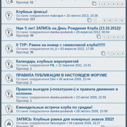
Відповіді:
51
1
2
3
4
5
6
Клубные флисы!
Останнє повідомлення
makrapot
«
20 лютого 2013, 16:38
Відповіді:
113
1
9
10
11
12
…
Нам 5 лет! ЗАПИСЬ на День Рождения Клуба (13.10.2012)!
Останнє повідомлення
danka-podarok
«
26 вересня 2012, 00:04
Відповіді:
49
1
2
3
4
5
II ТУР: Рамки на номер с символикой клуба!!!!!!!
Останнє повідомлення
sh_b
«
03 вересня 2012, 17:08
Відповіді:
35
1
2
3
4
Календарь клубных мероприятий
Останнє повідомлення
FIL
«
21 березня 2011, 14:41
Відповіді:
1
ПРАВИЛА ПУБЛИКАЦИИ В НАСТОЯЩЕМ ФОРУМЕ
Останнє повідомлення
Dim
«
06 жовтня 2009, 15:44
Відповіді:
2
Правила выездов («покатушек») и правила движения в
колонне.
Останнє повідомлення
danka-podarok
«
23 квітня 2009, 22:59
Відповіді:
1
Еженедельные встречи клуба по средам!
Останнє повідомлення
danka-podarok
«
08 лютого 2009, 15:09
ЗАПИСЬ: Клубные рамки для номерных знаков 2022!
Останнє повідомлення
Stevenpew
«
04 серпня 2026, 16:27
Відповіді:
32