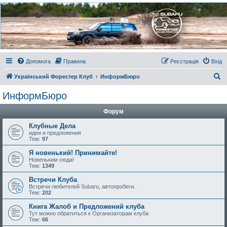
Украинский Форестер
Клуб
Всеукраинский клуб владельцев Subaru Forester. Клубные покатушки на природе и
еженедельные встречи, скидки от партнеров и просто много общения с друзьями.
Присоединяйтесь. Think. Feel. Drive.
Допомога
Правила
Реєстрація
Вхід
П
Український Форестер Клуб
ИнформБюро
о
ИнформБюро
ш
Форум
у
к
Клубные Дела
идеи и предложения
Тем:
97
Я новенький! Принимайте!
Новеньким сюда!
Тем:
1349
Встречи Клуба
Встречи любителей Subaru, автопробеги..
Тем:
202
Книга Жалоб и Предложений клуба
Тут можно обратиться к Организаторам клуба
Тем:
66