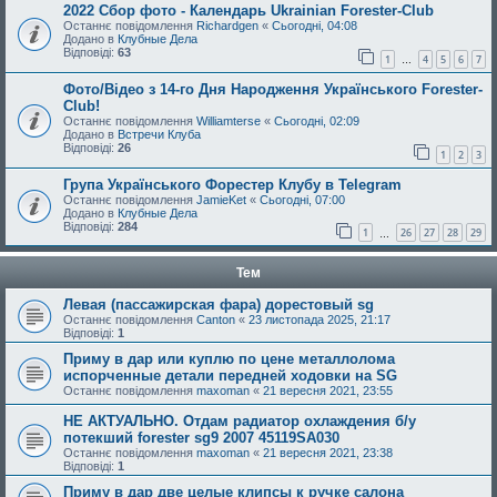
2022 Сбор фото - Календарь Ukrainian Forester-Club
Останнє повідомлення
Richardgen
«
Сьогодні, 04:08
Додано в
Клубные Дела
Відповіді:
63
1
4
5
6
7
…
Фото/Відео з 14-го Дня Народження Українського Forester-
Club!
Останнє повідомлення
Williamterse
«
Сьогодні, 02:09
Додано в
Встречи Клуба
Відповіді:
26
1
2
3
Група Українського Форестер Клубу в Telegram
Останнє повідомлення
JamieKet
«
Сьогодні, 07:00
Додано в
Клубные Дела
Відповіді:
284
1
26
27
28
29
…
Тем
Левая (пассажирская фара) дорестовый sg
Останнє повідомлення
Canton
«
23 листопада 2025, 21:17
Відповіді:
1
Приму в дар или куплю по цене металлолома
испорченные детали передней ходовки на SG
Останнє повідомлення
maxoman
«
21 вересня 2021, 23:55
НЕ АКТУАЛЬНО. Отдам радиатор охлаждения б/у
потекший forester sg9 2007 45119SA030
Останнє повідомлення
maxoman
«
21 вересня 2021, 23:38
Відповіді:
1
Приму в дар две целые клипсы к ручке салона