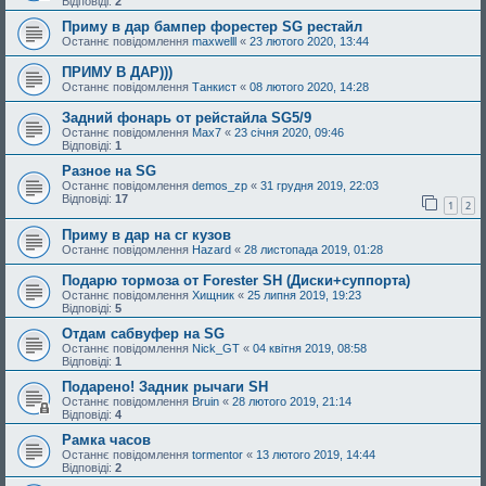
Відповіді:
2
Приму в дар бампер форестер SG рестайл
Останнє повідомлення
maxwelll
«
23 лютого 2020, 13:44
ПРИМУ В ДАР)))
Останнє повідомлення
Танкист
«
08 лютого 2020, 14:28
Задний фонарь от рейстайла SG5/9
Останнє повідомлення
Max7
«
23 січня 2020, 09:46
Відповіді:
1
Разное на SG
Останнє повідомлення
demos_zp
«
31 грудня 2019, 22:03
Відповіді:
17
1
2
Приму в дар на сг кузов
Останнє повідомлення
Hazard
«
28 листопада 2019, 01:28
Подарю тормоза от Forester SH (Диски+суппорта)
Останнє повідомлення
Хищник
«
25 липня 2019, 19:23
Відповіді:
5
Отдам сабвуфер на SG
Останнє повідомлення
Nick_GT
«
04 квітня 2019, 08:58
Відповіді:
1
Подарено! Задник рычаги SH
Останнє повідомлення
Bruin
«
28 лютого 2019, 21:14
Відповіді:
4
Рамка часов
Останнє повідомлення
tormentor
«
13 лютого 2019, 14:44
Відповіді:
2