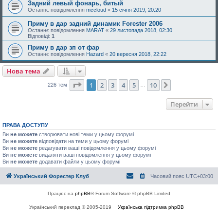
Задний левый фонарь, битый
Останнє повідомлення
mccloud
«
15 січня 2019, 20:20
Приму в дар задний динамик Forester 2006
Останнє повідомлення
MARAT
«
29 листопада 2018, 02:30
Відповіді:
1
Приму в дар зп от фар
Останнє повідомлення
Hazard
«
20 вересня 2018, 22:22
Нова тема
Сторінка
1
з
10
1
2
3
4
5
10
Далі
226 тем
…
Перейти
ПРАВА ДОСТУПУ
Ви
не можете
створювати нові теми у цьому форумі
Ви
не можете
відповідати на теми у цьому форумі
Ви
не можете
редагувати ваші повідомлення у цьому форумі
Ви
не можете
видаляти ваші повідомлення у цьому форумі
Ви
не можете
додавати файли у цьому форумі
Український Форестер Клуб
Часовий пояс
UTC+03:00
Працює на
phpBB
® Forum Software © phpBB Limited
Український переклад © 2005-2019
Українська підтримка phpBB