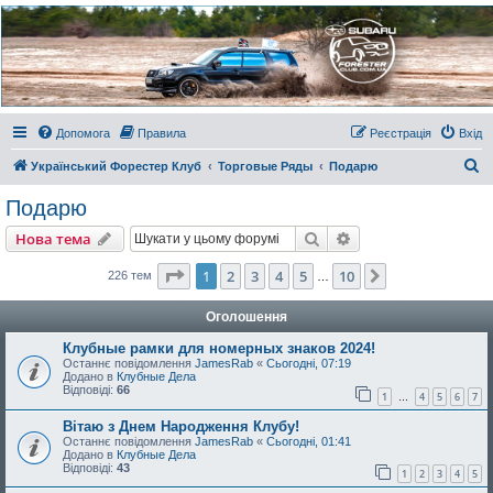
Украинский Форестер
Клуб
Всеукраинский клуб владельцев Subaru Forester. Клубные покатушки на природе и
еженедельные встречи, скидки от партнеров и просто много общения с друзьями.
Присоединяйтесь. Think. Feel. Drive.
Допомога
Правила
Реєстрація
Вхід
П
Український Форестер Клуб
Торговые Ряды
Подарю
о
Подарю
ш
Пошук
Розширений пошу
Нова тема
у
к
Сторінка
1
з
10
1
2
3
4
5
10
Далі
226 тем
…
Оголошення
Клубные рамки для номерных знаков 2024!
Останнє повідомлення
JamesRab
«
Сьогодні, 07:19
Додано в
Клубные Дела
Відповіді:
66
1
4
5
6
7
…
Вітаю з Днем Народження Клубу!
Останнє повідомлення
JamesRab
«
Сьогодні, 01:41
Додано в
Клубные Дела
Відповіді:
43
1
2
3
4
5