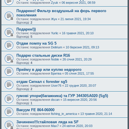
Останнє повідомлення
Zyuk
«
06 вересня 2021, 08:59
Подарено! Фильтр воздушный на форь первого
поколения
Останнє повідомлення
Жук
«
21 липня 2021, 19:34
Відповіді:
2
Подарен!))
Останнє повідомлення
Yurlic
«
16 травня 2021, 20:10
Відповіді:
5
Отдам помпу на SG 5
Останнє повідомлення
Delirium
«
10 березня 2021, 09:13
Подарю стальные диски R16
Останнє повідомлення
Noble
«
26 січня 2021, 20:29
Відповіді:
4
Прийму в дар или куплю недорого
Останнє повідомлення
Бритва
«
05 січня 2021, 17:55
отдам Сигнал с forester sg5
Останнє повідомлення
User76
«
22 грудня 2020, 20:07
Відповіді:
2
гумові упори(багажника) та ГУР 34430SA020 (Sg5)
Останнє повідомлення
dscan
«
15 вересня 2020, 20:56
Відповіді:
1
Вакуум FE 864-06000
Останнє повідомлення
fishing_in_america
«
13 травня 2020, 21:14
Зачинено!!!стайловая ляда на SF
Останнє повідомлення
Max7
«
24 квітня 2020, 20:03