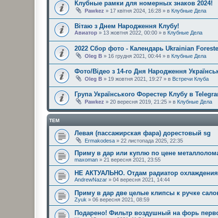
Клубные рамки для номерных знаков 2024!
Pawkez
» 17 квітня 2024, 16:28 » в
Клубные Дела
Вітаю з Днем Народження Клубу!
Авиатор
» 13 жовтня 2022, 00:00 » в
Клубные Дела
2022 Сбор фото - Календарь Ukrainian Foreste
Oleg B
» 16 грудня 2021, 00:44 » в
Клубные Дела
Фото/Відео з 14-го Дня Народження Українськ
Oleg B
» 19 жовтня 2021, 19:27 » в
Встречи Клуба
Група Українського Форестер Клубу в Telegr
Pawkez
» 20 вересня 2019, 21:25 » в
Клубные Дела
ТЕМ
Левая (пассажирская фара) дорестовый sg
Ermakodesa
» 22 листопада 2025, 22:35
Приму в дар или куплю по цене металлолом
maxoman
» 21 вересня 2021, 23:55
НЕ АКТУАЛЬНО. Отдам радиатор охлаждения б
AndrewNazar
» 04 вересня 2021, 14:44
Приму в дар две целые клипсы к ручке сало
Zyuk
» 06 вересня 2021, 08:59
Подарено! Фильтр воздушный на форь перв