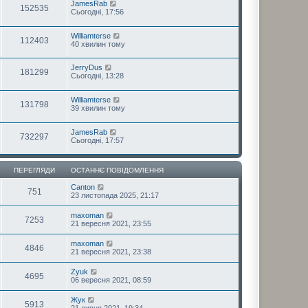
JamesRab
152535
Сьогодні, 17:56
Williamterse
112403
40 хвилин тому
JerryDus
181299
Сьогодні, 13:28
Williamterse
131798
39 хвилин тому
JamesRab
732297
Сьогодні, 17:57
ПЕРЕГЛЯДИ
ОСТАННЄ ПОВІДОМЛЕННЯ
Canton
751
23 листопада 2025, 21:17
maxoman
7253
21 вересня 2021, 23:55
maxoman
4846
21 вересня 2021, 23:38
Zyuk
4695
06 вересня 2021, 08:59
Жук
5913