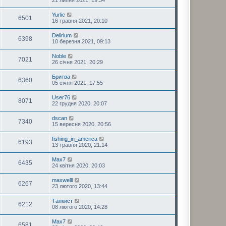
21 липня 2021, 19:34
Yurlic
6501
16 травня 2021, 20:10
Delirium
6398
10 березня 2021, 09:13
Noble
7021
26 січня 2021, 20:29
Бритва
6360
05 січня 2021, 17:55
User76
8071
22 грудня 2020, 20:07
dscan
7340
15 вересня 2020, 20:56
fishing_in_america
6193
13 травня 2020, 21:14
Max7
6435
24 квітня 2020, 20:03
maxwelll
6267
23 лютого 2020, 13:44
Танкист
6212
08 лютого 2020, 14:28
Max7
6581