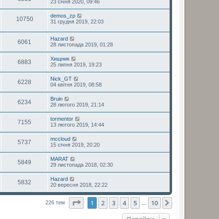
23 січня 2020, 09:46
demos_zp
10750
31 грудня 2019, 22:03
Hazard
6061
28 листопада 2019, 01:28
Хищник
6883
25 липня 2019, 19:23
Nick_GT
6228
04 квітня 2019, 08:58
Bruin
6234
28 лютого 2019, 21:14
tormentor
7155
13 лютого 2019, 14:44
mccloud
5737
15 січня 2019, 20:20
MARAT
5849
29 листопада 2018, 02:30
Hazard
5832
20 вересня 2018, 22:22
Сторінка
1
з
10
1
2
3
4
5
10
Далі
226 тем
…
Перейти