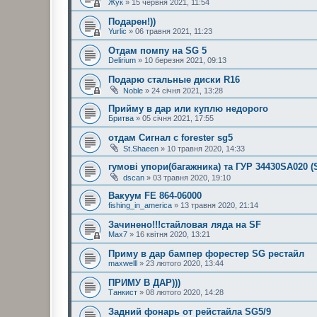
Жук
» 15 червня 2021, 11:54
Подарен!))
Yurlic
» 06 травня 2021, 11:23
Отдам помпу на SG 5
Delirium
» 10 березня 2021, 09:13
Подарю стальные диски R16
Noble
» 24 січня 2021, 13:28
Прийму в дар или куплю недорого
Бритва
» 05 січня 2021, 17:55
отдам Сигнал с forester sg5
St.Shaeen
» 10 травня 2020, 14:33
гумові упори(багажника) та ГУР 34430SA020 (
dscan
» 03 травня 2020, 19:10
Вакуум FE 864-06000
fishing_in_america
» 13 травня 2020, 21:14
Зачинено!!!стайловая ляда на SF
Max7
» 16 квітня 2020, 13:21
Приму в дар бампер форестер SG рестайл
maxwelll
» 23 лютого 2020, 13:44
ПРИМУ В ДАР)))
Танкист
» 08 лютого 2020, 14:28
Задний фонарь от рейстайла SG5/9