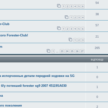
54
1
2
3
4
5
6
38
1
2
3
4
r-Club
57
1
2
3
4
5
6
ого Forester-Club!
21
1
2
3
am
265
1
23
24
25
26
27
…
ВІДПОВІДІ
1
а испорченные детали передней ходовки на SG
0
/у потекший forester sg9 2007 45119SA030
1
на
0
ого поколения
2