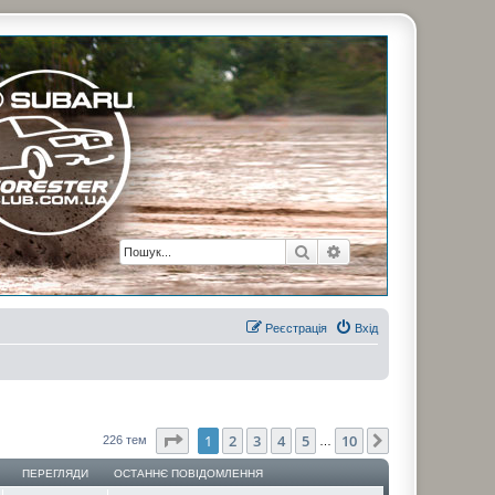
рузьями. Присоединяйтесь. Think. Feel. Drive.
Пошук
Розширений пошук
Реєстрація
Вхід
Сторінка
1
з
10
1
2
3
4
5
10
Далі
226 тем
…
ПЕРЕГЛЯДИ
ОСТАННЄ ПОВІДОМЛЕННЯ