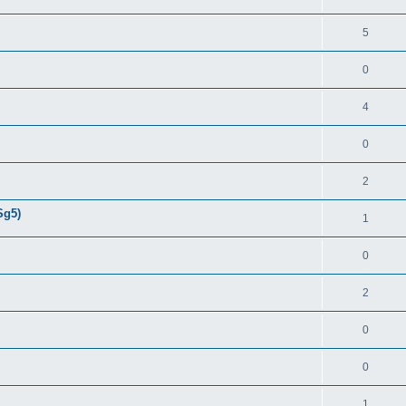
5
0
4
0
2
Sg5)
1
0
2
0
0
1