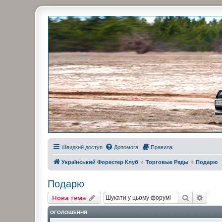
Украинский Форестер Клуб
Всеукраинский клуб владельцев Subaru Forester. Клубные покатушк
Швидкий доступ
Допомога
Правила
Український Форестер Клуб
Торговые Ряды
Подарю
Подарю
Пошук
Розш
Нова тема
ОГОЛОШЕННЯ