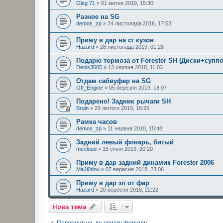
Oleg 71
» 01 квітня 2019, 15:30
Разное на SG
demos_zp
» 24 листопада 2016, 17:53
Приму в дар на сг кузов
Hazard
» 28 листопада 2019, 01:28
Подарю тормоза от Forester SH (Диски+суппо
Denis3505
» 13 серпня 2018, 11:03
Отдам сабвуфер на SG
Off_Engine
» 05 березня 2019, 18:07
Подарено! Задник рычаги SH
Bruin
» 20 лютого 2019, 16:25
Рамка часов
demos_zp
» 11 червня 2018, 15:48
Задний левый фонарь, битый
mccloud
» 15 січня 2019, 20:20
Приму в дар задний динамик Forester 2006
MaJi0dou
» 07 вересня 2018, 23:06
Приму в дар зп от фар
Hazard
» 20 вересня 2018, 22:22
Нова тема
Повернутись до списку форумів