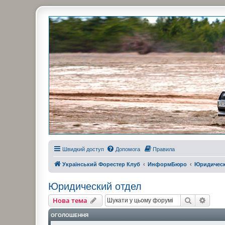
Украинский Форестер Клуб
Всеукраинский клуб владельцев Subaru Forester. Клубные покатушк
Швидкий доступ
Допомога
Правила
Український Форестер Клуб
ИнформБюро
Юридическ
Юридический отдел
Пошук
Розш
Нова тема
ОГОЛОШЕННЯ