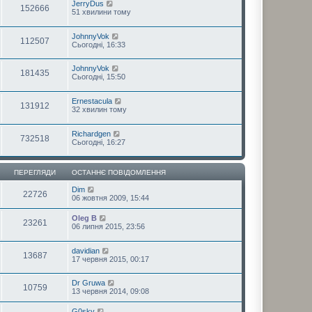
JerryDus
152666
51 хвилини тому
JohnnyVok
112507
Сьогодні, 16:33
JohnnyVok
181435
Сьогодні, 15:50
Ernestacula
131912
32 хвилин тому
Richardgen
732518
Сьогодні, 16:27
ПЕРЕГЛЯДИ
ОСТАННЄ ПОВІДОМЛЕННЯ
Dim
22726
06 жовтня 2009, 15:44
Oleg B
23261
06 липня 2015, 23:56
davidian
13687
17 червня 2015, 00:17
Dr Gruwa
10759
13 червня 2014, 09:08
G0sky