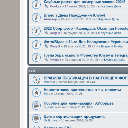
Клубные рамки для номерных знаков 2024!
Pawkez
» 17 квітня 2024, 16:28 » в
Клубные Дела
Вітаю з Днем Народження Клубу!
Авиатор
» 13 жовтня 2022, 00:00 » в
Клубные Дела
2022 Сбор фото - Календарь Ukrainian Foreste
Oleg B
» 16 грудня 2021, 00:44 » в
Клубные Дела
Фото/Відео з 14-го Дня Народження Українськ
Oleg B
» 19 жовтня 2021, 19:27 » в
Встречи Клуба
Група Українського Форестер Клубу в Telegr
Pawkez
» 20 вересня 2019, 21:25 » в
Клубные Дела
ТЕМ
ПРАВИЛА ПУБЛИКАЦИИ В НАСТОЯЩЕМ ФОР
Михаил
» 20 листопада 2008, 00:44
Новости законодательства в т.ч. проекты
Elisa
» 23 січня 2009, 10:28
Пособие для начинающих ГАИборцев
al_svist
» 20 листопада 2012, 10:20
Центр сертификации продукции.
Dr Gruwa
» 13 червня 2014, 09:08