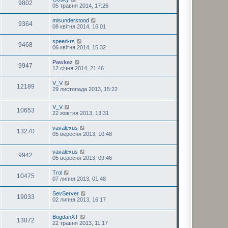
9802
05 травня 2014, 17:26
misunderstood
9364
08 квітня 2014, 16:01
speed-rs
9468
06 квітня 2014, 15:32
Pawkez
9947
12 січня 2014, 21:46
V_V
12189
29 листопада 2013, 15:22
V_V
10653
22 жовтня 2013, 13:31
vavalexus
13270
05 вересня 2013, 10:48
vavalexus
9942
05 вересня 2013, 09:46
Trol
10475
07 липня 2013, 01:48
SevServer
19033
02 липня 2013, 16:17
BogdanXT
13072
22 травня 2013, 11:17