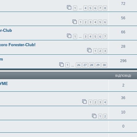
72
1
4
5
6
7
8
…
56
1
2
3
4
5
6
r-Club
66
1
3
4
5
6
7
…
ого Forester-Club!
28
1
2
3
am
296
1
26
27
28
29
30
…
ВІДПОВІДІ
УМЕ
2
36
1
2
3
4
10
1
2
0