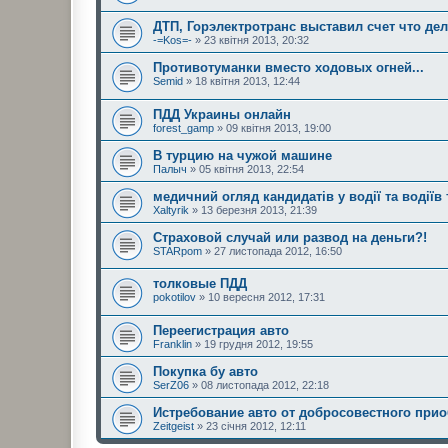
ДТП, Горэлектротранс выставил счет что дел
-=Kos=-
» 23 квітня 2013, 20:32
Противотуманки вместо ходовых огней...
Semid
» 18 квітня 2013, 12:44
ПДД Украины онлайн
forest_gamp
» 09 квітня 2013, 19:00
В турцию на чужой машине
Палыч
» 05 квітня 2013, 22:54
медичний огляд кандидатів у водії та водіїв
Xaltyrik
» 13 березня 2013, 21:39
Страховой случай или развод на деньги?!
STARpom
» 27 листопада 2012, 16:50
толковые ПДД
pokotilov
» 10 вересня 2012, 17:31
Переегистрация авто
Franklin
» 19 грудня 2012, 19:55
Покупка бу авто
SerZ06
» 08 листопада 2012, 22:18
Истребование авто от добросовестного прио
Zeitgeist
» 23 січня 2012, 12:11