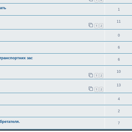
ать
1
11
1
2
0
6
 транспортних зас
6
10
1
2
13
1
2
4
2
бретателя.
7