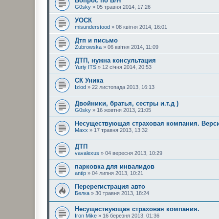
Вопрос по Б/Н
G0sky
» 05 травня 2014, 17:26
УОСК
misunderstood
» 08 квітня 2014, 16:01
Дтп и письмо
Zubrowska
» 06 квітня 2014, 11:09
ДТП, нужна консультация
Yuriy ITS
» 12 січня 2014, 20:53
СК Уника
Iziod
» 22 листопада 2013, 16:13
Двойники, братья, сестры и.т.д )
G0sky
» 16 жовтня 2013, 21:05
Несуществующая страховая компания. Верси
Maxx
» 17 травня 2013, 13:32
ДТП
vavalexus
» 04 вересня 2013, 10:29
парковка для инвалидов
antip
» 04 липня 2013, 10:21
Перерегистрация авто
Белка
» 30 травня 2013, 18:24
Несуществующая страховая компания.
Iron Mike
» 16 березня 2013, 01:36