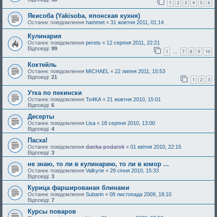
1
2
3
4
5
6
Якисоба (Yakisoba, японская кухня)
Останнє повідомлення
hammet
«
31 жовтня 2011, 01:14
Кулинария
Останнє повідомлення
perets
«
12 серпня 2011, 22:21
Відповіді:
99
1
7
8
9
10
…
Коктейль
Останнє повідомлення
MICHAEL
«
22 липня 2011, 15:53
Відповіді:
21
1
2
3
Утка по пекински
Останнє повідомлення
To4KA
«
21 жовтня 2010, 15:01
Відповіді:
6
Десерты
Останнє повідомлення
Lisa
«
18 серпня 2010, 13:00
Відповіді:
4
Пасха!
Останнє повідомлення
danka-podarok
«
01 квітня 2010, 22:15
Відповіді:
3
не знаю, то ли в кулинарию, то ли в юмор ...
Останнє повідомлення
Valkyrie
«
29 січня 2010, 15:33
Відповіді:
3
Курица фаршированая блинами
Останнє повідомлення
Subarin
«
08 листопада 2009, 18:10
Відповіді:
7
Курсы поваров