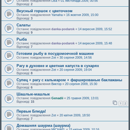
Останнє повідомлення
Lisa
«
01 листопада 2009, 00:56
Відповіді:
2
Вкусный горшок с цветочком
Останнє повідомлення
Yamaha
«
16 жовтня 2009, 15:00
Відповіді:
3
Салаты
Останнє повідомлення
danka-podarok
«
14 вересня 2009, 15:52
Відповіді:
9
Рыба
Останнє повідомлення
danka-podarok
«
14 вересня 2009, 15:48
Відповіді:
7
Готовим рыбу в посудомоечной машине
Останнє повідомлення
Zet
«
30 серпня 2009, 14:56
Рагу в духовке и цветная капуста в сухарях
Останнє повідомлення
Zet
«
20 серпня 2009, 19:04
Відповіді:
8
Супец + рагу с кальмаром + фаршированые баклажаны
Останнє повідомлення
Виктор
«
20 серпня 2009, 15:30
Відповіді:
6
Шашлык-машлык
Останнє повідомлення
Genadii
«
25 травня 2009, 13:01
Відповіді:
15
1
2
Первые Блюда!
Останнє повідомлення
Zet
«
20 квітня 2009, 18:50
Відповіді:
7
Домашняя шаурма (шаурма)
Останнє повідомлення
MICHAEL
«
15 квітня 2009, 10:16