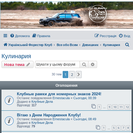
Украинский Форестер
Клуб
Всеукраинский клуб владельцев Subaru Forester. Клубные покатушки на природе и
еженедельные встречи, скидки от партнеров и просто много общения с друзьями.
Присоединяйтесь. Think. Feel. Drive.
Допомога
Правила
Реєстрація
Вхід
П
Український Форестер Клуб
Все обо Всем
Девишник
Кулинария
о
Кулинария
ш
Пошук
Розширений пошу
Нова тема
у
к
1
2
Далі
30 тем
Оголошення
Клубные рамки для номерных знаков 2024!
Останнє повідомлення
Ernestacula
«
Сьогодні, 00:39
Додано в
Клубные Дела
Відповіді:
117
1
9
10
11
12
…
Вітаю з Днем Народження Клубу!
Останнє повідомлення
Ernestacula
«
Сьогодні, 08:49
Додано в
Клубные Дела
Відповіді:
79
1
5
6
7
8
…