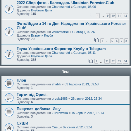
2022 Сбор фото - Календарь Ukrainian Forester-Club
Останнє повідомлення
Charlescrold
«
Сьогодні, 06:06
Додано в
Клубные Дела
Відповіді:
115
1
9
10
11
12
…
Фото/Відео з 14-го Дня Народження Українського Forester-
Club!
Останнє повідомлення
Williamterse
«
Сьогодні, 02:26
Додано в
Встречи Клуба
Відповіді:
79
1
5
6
7
8
…
Група Українського Форестер Клубу в Telegram
Останнє повідомлення
Charlescrold
«
Сьогодні, 05:11
Додано в
Клубные Дела
Відповіді:
335
1
31
32
33
34
…
Тем
Плов
Останнє повідомлення
shabik
«
03 березня 2013, 09:58
Відповіді:
1
Торти від Орисі.
Останнє повідомлення
orysja1983
«
26 липня 2012, 23:34
Відповіді:
6
Пищевая добавка. Ищу
Останнє повідомлення
Zubrowska
«
15 червня 2012, 15:13
Відповіді:
3
СУШИ
Останнє повідомлення
Спец
«
07 січня 2012, 01:51
Відповіді:
58