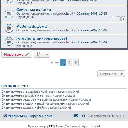
Відповіді:
2
Спиртные напитки
Останнє повідомлення
danka-podarok
«
06 квітня 2009, 15:13
Відповіді:
15
1
2
McDonalds дома.
Останнє повідомлення
danka-podarok
«
06 квітня 2009, 14:45
Готовим в микроволновке!
Останнє повідомлення
danka-podarok
«
06 квітня 2009, 14:44
Відповіді:
2
Нова тема
1
2
Далі
30 тем
Перейти
ПРАВА ДОСТУПУ
Ви
не можете
створювати нові теми у цьому форумі
Ви
не можете
відповідати на теми у цьому форумі
Ви
не можете
редагувати ваші повідомлення у цьому форумі
Ви
не можете
видаляти ваші повідомлення у цьому форумі
Ви
не можете
додавати файли у цьому форумі
Український Форестер Клуб
Часовий пояс
UTC+03:00
Працює на
phpBB
® Forum Software © phpBB Limited