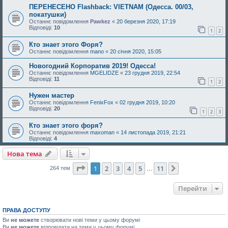
ПЕРЕНЕСЕНО Flashback: VIETNAM (Одесса. 00/03,
покатушки)
Останнє повідомлення
Pawkez
«
20 березня 2020, 17:19
Відповіді:
10
1
2
Кто знает этого Форя?
Останнє повідомлення
mano
«
20 січня 2020, 15:05
Новогодний Корпоратив 2019! Одесса!
Останнє повідомлення
MGELIDZE
«
23 грудня 2019, 22:54
Відповіді:
11
1
2
Нужен мастер
Останнє повідомлення
FenixFox
«
02 грудня 2019, 10:20
Відповіді:
20
1
2
3
Кто знает этого форя?
Останнє повідомлення
maxoman
«
14 листопада 2019, 21:21
Відповіді:
4
Нова тема
Сторінка
1
з
11
1
2
3
4
5
11
Далі
264 тем
…
Перейти
ПРАВА ДОСТУПУ
Ви
не можете
створювати нові теми у цьому форумі
Ви
не можете
відповідати на теми у цьому форумі