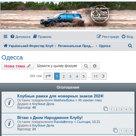
Украинский Форестер
Клуб
Всеукраинский клуб владельцев Subaru Forester. Клубные покатушки на природе и
еженедельные встречи, скидки от партнеров и просто много общения с друзьями.
Присоединяйтесь. Think. Feel. Drive.
Допомога
Правила
Реєстрація
Вхід
П
Український Форестер Клуб
Региональные Представительства
Одесса
о
Одесса
ш
Пошук
Розширений пошу
Нова тема
у
к
Сторінка
1
з
11
1
2
3
4
5
11
Далі
264 тем
…
Оголошення
Клубные рамки для номерных знаков 2024!
Останнє повідомлення
MatthewBoisa
«
49 хвилин тому
Додано в
Клубные Дела
Відповіді:
49
1
2
3
4
5
Вітаю з Днем Народження Клубу!
Останнє повідомлення
Randallbrony
«
Сьогодні, 10:21
Додано в
Клубные Дела
Відповіді:
24
1
2
3