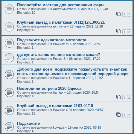
Посоветуйте мастера для реставрации фары
Останнє повідомлення
AndrewNazar
«
30 липня 2021, 15:48
Відповіді:
10
1
2
Клубный выезд с палатками 3! (11)12-13/06/21
Останнє повідомлення
akmrivne
«
17 червня 2021, 11:28
Відповіді:
13
1
2
Подскажите адекватного моториста
Останнє повідомлення
Pawkez
«
05 червня 2021, 20:51
Відповіді:
1
где купить качественное моторное масло?
Останнє повідомлення
Рetrus S
«
08 квітня 2021, 17:22
Відповіді:
1
Доброго дня всем, подскажите пожалуйста кто знает как
снять стеклоподьемник с пассажырской передней двери
Останнє повідомлення
Pawkez
«
11 березня 2021, 12:52
Відповіді:
1
Новогодння встреча 2020 Одесса!
Останнє повідомлення
hamiak
«
16 грудня 2020, 18:54
Відповіді:
16
1
2
Клубный выезд с палатками 2! 03-04/10
Останнє повідомлення
Pawkez
«
29 вересня 2020, 09:57
Відповіді:
15
1
2
Подскажите
Останнє повідомлення
kolyada
«
19 серпня 2020, 08:18
Відповіді:
4