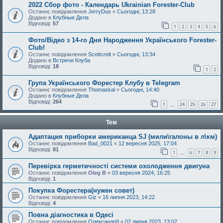
2022 Сбор фото - Календарь Ukrainian Forester-Club
Останнє повідомлення
JerryDus
«
Сьогодні, 13:28
Додано в
Клубные Дела
Відповіді:
57
1
2
3
4
5
6
Фото/Відео з 14-го Дня Народження Українського Forester-
Club!
Останнє повідомлення
Scottcrelt
«
Сьогодні, 13:34
Додано в
Встречи Клуба
Відповіді:
18
1
2
Група Українського Форестер Клубу в Telegram
Останнє повідомлення
Thomaskal
«
Сьогодні, 14:40
Додано в
Клубные Дела
Відповіді:
264
1
24
25
26
27
…
Тем
Адаптация приборки американца SJ (мили\галоны в л\км)
Останнє повідомлення
Bad_0021
«
12 вересня 2025, 17:04
Відповіді:
81
1
6
7
8
9
…
Перевірка герметичності системи охолодження двигуна
Останнє повідомлення
Oleg B
«
03 вересня 2024, 16:25
Відповіді:
1
Покупка Форестера(нужен совет)
Останнє повідомлення
Giz
«
16 липня 2023, 14:22
Відповіді:
4
Повна діагностика в Одесі
Останнє повідомлення
Олександр9
«
02 липня 2023, 13:02