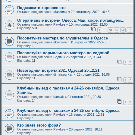
Подскажите хорошее сто
Останнє повідомлення
Максима
«
20 листопада 2022, 16:46
Оперативные встречи Одесса. Чай, кофе, потанцуем...
Останнє повідомлення
Pawkez
«
10 листопада 2022, 12:00
Відповіді:
501
1
48
49
50
51
…
Посоветуйте мастера по глушителям в Одессе
Останнє повідомлення
akmrivne
«
11 вересня 2022, 05:46
Відповіді:
1
Посоветуйте нормального мастера по ходовой
Останнє повідомлення
Вадик
«
26 березня 2022, 08:44
Відповіді:
11
1
2
Новогодння встреча 2021 Одесса! 25.12.21
Останнє повідомлення
dimatsourkan
«
23 грудня 2021, 16:06
Відповіді:
11
1
2
Клубный выезд с палатками 24-26 сентября. Одесса.
Запись.
Останнє повідомлення
hamiak
«
01 жовтня 2021, 20:30
Відповіді:
14
1
2
Клубный выезд с палатками 24-26 сентября. Одесса.
Останнє повідомлення
Pawkez
«
16 вересня 2021, 12:51
Відповіді:
1
Кто знает этого форя?
Останнє повідомлення
Pawkez
«
20 серпня 2021, 18:11
Відповіді:
1