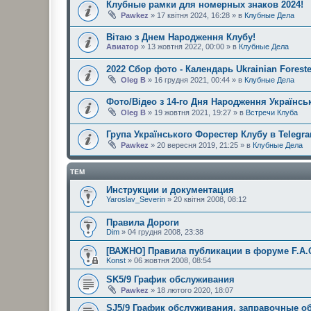
Клубные рамки для номерных знаков 2024!
Pawkez
» 17 квітня 2024, 16:28 » в
Клубные Дела
Вітаю з Днем Народження Клубу!
Авиатор
» 13 жовтня 2022, 00:00 » в
Клубные Дела
2022 Сбор фото - Календарь Ukrainian Foreste
Oleg B
» 16 грудня 2021, 00:44 » в
Клубные Дела
Фото/Відео з 14-го Дня Народження Українськ
Oleg B
» 19 жовтня 2021, 19:27 » в
Встречи Клуба
Група Українського Форестер Клубу в Telegr
Pawkez
» 20 вересня 2019, 21:25 » в
Клубные Дела
ТЕМ
Инструкции и документация
Yaroslav_Severin
» 20 квітня 2008, 08:12
Правила Дороги
Dim
» 04 грудня 2008, 23:38
[ВАЖНО] Правила публикации в форуме F.A.
Konst
» 06 жовтня 2008, 08:54
SK5/9 График обслуживания
Pawkez
» 18 лютого 2020, 18:07
SJ5/9 График обслуживания, заправочные 