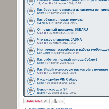
Oleg B
» 24 серпня 2009, 13:57
Как бороться с запахом из системы вентиля
Konst
» 07 жовтня 2008, 09:21
Как обкатать новые тормоза
svzhilkov
» 28 квітня 2013, 21:16
Оппозитный двигатель SUBARU
Oleg B
» 05 березня 2013, 09:18
Что такое глушитель JASMA
Oleg B
» 15 лютого 2013, 15:23
Назначение, устройство и работа турбонадд
Don Carlos
» 23 квітня 2009, 14:04
Как работает полный привод Субару?
Konst
» 07 жовтня 2008, 09:15
Как Shabik межосевую вискомуфту починил
Oleg B
» 01 серпня 2012, 13:04
Расшифруйте VIN Субару!
Konst
» 30 вересня 2008, 12:51
Бензонасос для SF
Шурик
» 29 березня 2012, 09:02
Нова тема
Повернутись до списку форумів