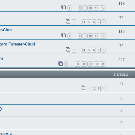
118
1
8
9
10
11
12
…
79
1
4
5
6
7
8
…
r-Club
115
1
8
9
10
11
12
…
ого Forester-Club!
79
1
4
5
6
7
8
…
am
337
1
30
31
32
33
34
…
ВІДПОВІДІ
37
1
2
3
4
0
Q.
0
0
объемы