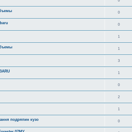
0
объемы
0
baru
0
1
объемы
1
3
UBARU
1
0
2
1
вання подряпин кузо
0
orester 07MY