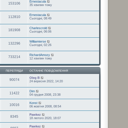
Ernestacula
153106
35 хвилин тому
Ernestacula
112810
Сьогодні, 08:49
Charlescrold
181908
Сьогодні, 06:06
Williamterse
132296
Сьогодні, 02:26
RichardAmozy
733214
12 хвилин тому
ПЕРЕГЛЯДИ
ОСТАННЄ ПОВІДОМЛЕННЯ
Oleg B
90074
24 вересня 2022, 14:20
Dim
11422
04 грудня 2008, 23:38
Konst
10016
06 жовтня 2008, 08:54
Pawkez
8345
18 лютого 2020, 18:07
Pawkez