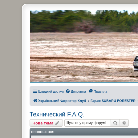
Украинский Форестер Клуб
Всеукраинский клуб владельцев Subaru Forester. Клубные покатушк
Швидкий доступ
Допомога
Правила
Український Форестер Клуб
Гараж SUBARU FORESTER
Технический F.A.Q.
Пошук
Розш
Нова тема
ОГОЛОШЕННЯ