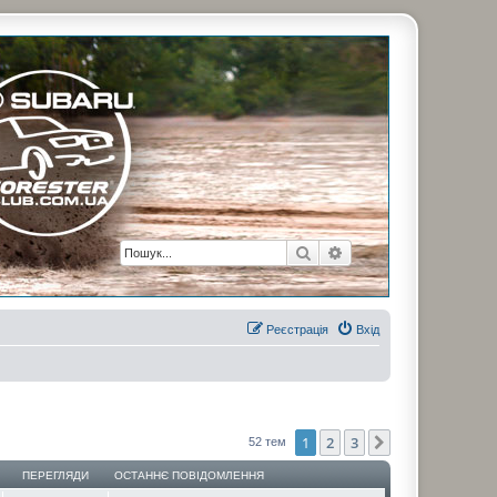
рузьями. Присоединяйтесь. Think. Feel. Drive.
Пошук
Розширений пошук
Реєстрація
Вхід
1
2
3
Далі
52 тем
ПЕРЕГЛЯДИ
ОСТАННЄ ПОВІДОМЛЕННЯ