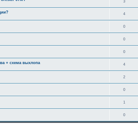
3
ции?
4
0
0
0
ува + схема выхлопа
4
2
0
1
0