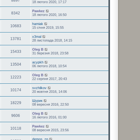
8897
18 лютого 2020, 17:17
Pawkez
8342
18 лютого 2020, 16:50
hamiak
10683
15 січня 2019, 15:55
x3mal
13781
28 листопада 2018, 14:15
Oleg B
15433
31 березня 2018, 23:58
acypkh
13504
06 лютого 2018, 10:54
Oleg B
12223
22 серпня 2017, 20:43
svzhilkov
10174
20 жовтня 2016, 14:06
Шурик
18229
08 вересня 2016, 22:50
Oleg B
9606
16 лютого 2016, 01:00
Pawkez
10118
08 вересня 2015, 23:56
demos_zp