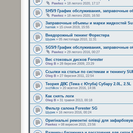
Pawkez
» 18 лютого 2020, 17:17
SH5/9 График обслуживания, заправочные 
Pawkez
» 18 лютого 2020, 16:50
Заправочные объемы и марки жидкостей Su
hamiak
» 15 січня 2019, 15:55
Внедорожный тюнинг Форестера
Шурик
» 05 листопада 2010, 11:31
SG5/9 График обслуживания, заправочные 
Pawkez
» 29 лютого 2016, 00:27
Вес стоковых дисков Forester
Oleg B
» 28 березня 2009, 23:29
Ссылки на статьи по системам и тюнингу S
Oleg B
» 27 березня 2011, 22:54
Теория ДВС (Тема с Ютуба) Субару 2.0L, 2.5L
svzhilkov
» 20 жовтня 2016, 14:06
Как снять логи
Oleg B
» 31 травня 2013, 00:18
Фильтр салона Forester SG
Шурик
» 16 лютого 2016, 00:24
Оригінальні ремонтні олівці для зафарбову
Pawkez
» 08 вересня 2015, 23:56
Размеры багажника и расстояния для сеток F