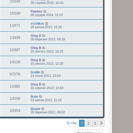
21538
05 серпня 2015, 10:41
Pawkez
15238
05 грудня 2014, 11:15
svzhilkov
11071
28 квітня 2013, 21:16
Oleg B
13439
05 березня 2013, 09:18
Oleg B
12487
15 лютого 2013, 15:23
Oleg B
14118
15 лютого 2013, 12:20
brodilo
67278
14 січня 2013, 22:54
Oleg B
11082
01 серпня 2012, 13:04
Bruin
13109
23 квітня 2012, 11:22
Шурик
10353
29 березня 2012, 09:02
1
2
3
Далі
52 тем
Перейти