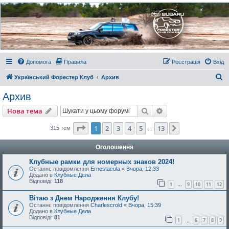
Украинский Форестер
Клуб
Всеукраинский клуб владельцев Subaru Forester. Клубные покатушки на природе и
еженедельные встречи, скидки от партнеров и просто много общения с друзьями.
Присоединяйтесь. Think. Feel. Drive.
Допомога
Правила
Реєстрація
Вхід
П
Український Форестер Клуб
Архив
о
Архив
ш
Пошук
Розширений пошу
Нова тема
у
к
Сторінка
1
з
13
1
2
3
4
5
13
Далі
315 тем
…
Оголошення
Клубные рамки для номерных знаков 2024!
Останнє повідомлення
Ernestacula
«
Вчора, 12:33
Додано в
Клубные Дела
Відповіді:
118
1
9
10
11
12
…
Вітаю з Днем Народження Клубу!
Останнє повідомлення
Charlescrold
«
Вчора, 15:39
Додано в
Клубные Дела
Відповіді:
81
1
6
7
8
9
…