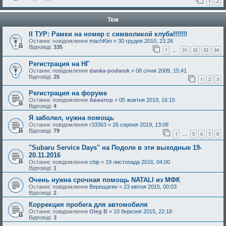
1
2
Тем
II ТУР: Рамки на номер с символикой клуба!!!!!!!
Останнє повідомлення
machKim
«
30 грудня 2010, 23:26
Відповіді:
335
1
31
32
33
34
…
Регистрация на НГ
Останнє повідомлення
danka-podarok
«
08 січня 2009, 15:41
Відповіді:
25
1
2
3
Регистрация на форуме
Останнє повідомлення
Авиатор
«
05 жовтня 2019, 16:15
Відповіді:
4
Я заболел, нужна помощь
Останнє повідомлення
r33363
«
26 серпня 2019, 13:08
Відповіді:
79
1
5
6
7
8
…
"Subaru Service Days" на Подоле в эти выходные 19-
20.11.2016
Останнє повідомлення
chip
«
19 листопада 2016, 04:00
Відповіді:
1
Очень нужна срочная помощь NATALI из МФК
Останнє повідомлення
Верещагин
«
23 квітня 2015, 00:03
Відповіді:
2
Коррекция пробега для автомобиля
Останнє повідомлення
Oleg B
«
10 березня 2015, 22:18
Відповіді:
3