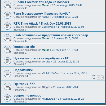
Subaru Forester: три года не возраст
Останнє повідомлення
Миша
«
12 листопада 2013, 15:49
Відповіді:
2
7 лет Московскому Форестер Клубу"
Останнє повідомлення
Кабан
«
24 жовтня 2013, 23:21
RTR Time Attack / Track Day 23.06.2013
Останнє повідомлення
Zubrowska
«
17 червня 2013, 21:08
Відповіді:
3
Saab официально представил новый кроссовер
Останнє повідомлення
Миша
«
12 лютого 2013, 00:54
Відповіді:
6
Установка гбо
Останнє повідомлення
Миша
«
31 грудня 2012, 18:23
Відповіді:
1
Нужны гангстерские атрибуты на НГ
Останнє повідомлення
sergios
«
26 грудня 2012, 21:31
Відповіді:
1
Подрамники
Останнє повідомлення
Vitala210575
«
16 вересня 2012, 23:17
Відповіді:
13
1
2
Где топик ???
Останнє повідомлення
Oleg B
«
28 травня 2012, 23:46
Відповіді:
7
вопрос не вопрос
Останнє повідомлення
MGELIDZE
«
18 травня 2012, 15:29
Відповіді:
2