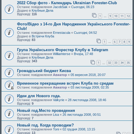
2022 Сбор фото - Календарь Ukrainian Forester-Club
Останнє повідомлення
JacobSak
«
Сьогодні, 06:23
Додано в
Клубные Дела
Відповіді:
116
1
9
10
11
12
…
Фото/Відео з 14-го Дня Народження Українського Forester-
Club!
Останнє повідомлення
Ernestacula
«
Сьогодні, 04:52
Додано в
Встречи Клуба
Відповіді:
83
1
6
7
8
9
…
Група Українського Форестер Клубу в Telegram
Останнє повідомлення
Williamterse
«
Вчора, 17:48
Додано в
Клубные Дела
Відповіді:
343
1
32
33
34
35
…
Громадський бюджет Києва
Останнє повідомлення
Авиатор
«
05 вересня 2018, 20:07
Временное прекращение встреч Клуба по средам
Останнє повідомлення
Авиатор
«
03 листопада 2009, 02:35
Идеи для Нового года.
Останнє повідомлення
Valkyrie
«
28 листопада 2008, 18:46
Відповіді:
9
Новый год.Место проведения
Останнє повідомлення
Lisa
«
26 листопада 2008, 00:51
Відповіді:
7
Новый год. Когда проводим?
Останнє повідомлення
Toni
«
02 грудня 2008, 13:15
Відповіді:
13