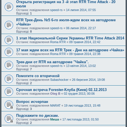
Открыта регистрация на 3 -й этап RTR Time Attack - 20
июля
Останнє повідомлення
speed-rs
«
14 липня 2014, 07:55
Відповіді:
1
RTR Трек-День №5 6-го июля-ждем всех на автодроме
«Чайка»
Останнє повідомлення
speed-rs
«
06 липня 2014, 22:17
Відповіді:
8
1 этап Национальной Серии Украины RTR Time Attack 2014
Останнє повідомлення
Roma RTR
«
09 травня 2014, 22:42
17 мая ждем всех на RTR Трек - Дне на автодроме «Чайка»
Останнє повідомлення
Roma RTR
«
09 травня 2014, 22:38
Трек-дни от RTR на автодроме "Чайка".
Останнє повідомлення
speed-rs
«
13 квітня 2014, 13:02
Відповіді:
7
Помогите со вторичкой
Останнє повідомлення
Subashocker
«
26 березня 2014, 19:08
Відповіді:
2
Срочная встреча Forester-Клуба (Киев) 02.12.2013
Останнє повідомлення
Oleg B
«
02 грудня 2013, 00:06
Вопрос исчерпан
Останнє повідомлення
MARAT
«
19 листопада 2013, 15:48
Відповіді:
3
Подскажите по дискам.
Останнє повідомлення
Миша
«
17 листопада 2013, 01:50
Відповіді:
2