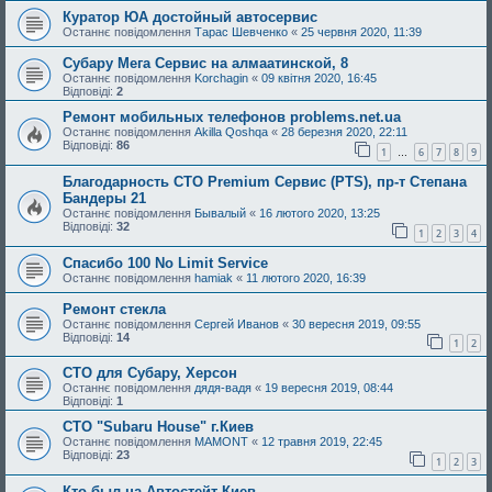
Куратор ЮА достойный автосервис
Останнє повідомлення
Тарас Шевченко
«
25 червня 2020, 11:39
Субару Мега Сервис на алмаатинской, 8
Останнє повідомлення
Korchagin
«
09 квітня 2020, 16:45
Відповіді:
2
Ремонт мобильных телефонов problems.net.ua
Останнє повідомлення
Akilla Qoshqa
«
28 березня 2020, 22:11
Відповіді:
86
1
6
7
8
9
…
Благодарность СТО Premium Сервис (PTS), пр-т Степана
Бандеры 21
Останнє повідомлення
Бывалый
«
16 лютого 2020, 13:25
Відповіді:
32
1
2
3
4
Спасибо 100 No Limit Service
Останнє повідомлення
hamiak
«
11 лютого 2020, 16:39
Ремонт стекла
Останнє повідомлення
Сергей Иванов
«
30 вересня 2019, 09:55
Відповіді:
14
1
2
СТО для Субару, Херсон
Останнє повідомлення
дядя-вадя
«
19 вересня 2019, 08:44
Відповіді:
1
СТО "Subaru House" г.Киев
Останнє повідомлення
MAMONT
«
12 травня 2019, 22:45
Відповіді:
23
1
2
3
Кто был на Автостейт Киев