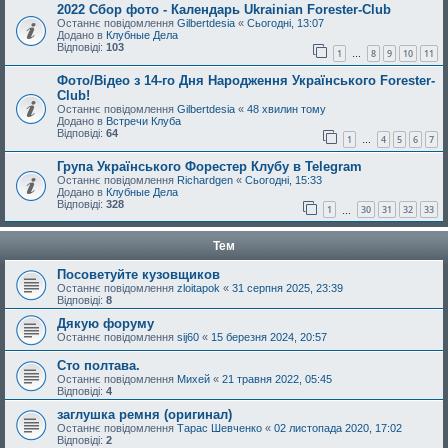
2022 Сбор фото - Календарь Ukrainian Forester-Club
Останнє повідомлення
Gilbertdesia
«
Сьогодні, 13:07
Додано в
Клубные Дела
Відповіді:
103
1
8
9
10
11
…
Фото/Відео з 14-го Дня Народження Українського Forester-
Club!
Останнє повідомлення
Gilbertdesia
«
48 хвилин тому
Додано в
Встречи Клуба
Відповіді:
64
1
4
5
6
7
…
Група Українського Форестер Клубу в Telegram
Останнє повідомлення
Richardgen
«
Сьогодні, 15:33
Додано в
Клубные Дела
Відповіді:
328
1
30
31
32
33
…
Тем
Посоветуйте кузовщиков
Останнє повідомлення
zloitapok
«
31 серпня 2025, 23:39
Відповіді:
8
Дякую форуму
Останнє повідомлення
sij60
«
15 березня 2024, 20:57
Сто полтава.
Останнє повідомлення
Михей
«
21 травня 2022, 05:45
Відповіді:
4
заглушка ремня (оригинал)
Останнє повідомлення
Тарас Шевченко
«
02 листопада 2020, 17:02
Відповіді:
2