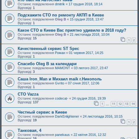
Останнє повідомлення
dmitrik
«
17 грудня 2018, 18:14
Відповіді:
1
Подскажите СТО по ремонту АКПП в Киеве
Останнє повідомлення
Oleg B
«
15 грудня 2018, 13:47
Відповіді:
1
Какое СТО в Киеве Вас приятно удивило в 2018 году?
Останнє повідомлення
Oleg B
«
21 листопада 2018, 10:04
Відповіді:
15
1
2
Качественный сервис ST Spec
Останнє повідомлення
Роман
«
01 червня 2017, 14:25
Відповіді:
1
Спасибо Oleg B за календари
Останнє повідомлення
MAMONT
«
03 лютого 2017, 23:47
Відповіді:
3
Саша Iron_Man и Михаил maik г.Никополь
Останнє повідомлення
Gvrito
«
07 січня 2017, 12:06
Відповіді:
1
СТО Vazza
Останнє повідомлення
codecat-
«
24 грудня 2016, 19:39
Відповіді:
137
1
11
12
13
14
…
Честный сервис в Киеве
Останнє повідомлення
DarkEnlightener
«
24 листопада 2016, 10:15
Відповіді:
19
1
2
Танковая, 4
Останнє повідомлення
panekaus
«
22 квітня 2016, 12:32
Відповіді:
16