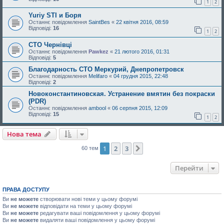
1
2
Yuriy STI и Боря
Останнє повідомлення
SaintBes
«
22 квітня 2016, 08:59
Відповіді:
16
1
2
СТО Чернівці
Останнє повідомлення
Pawkez
«
21 лютого 2016, 01:31
Відповіді:
5
Благодарность СТО Меркурий, Днепропетровск
Останнє повідомлення
Melifaro
«
04 грудня 2015, 22:48
Відповіді:
2
Новоконстантиновская. Устранение вмятин без покраски
(PDR)
Останнє повідомлення
ambool
«
06 серпня 2015, 12:09
Відповіді:
15
1
2
Нова тема
1
2
3
Далі
60 тем
Перейти
ПРАВА ДОСТУПУ
Ви
не можете
створювати нові теми у цьому форумі
Ви
не можете
відповідати на теми у цьому форумі
Ви
не можете
редагувати ваші повідомлення у цьому форумі
Ви
не можете
видаляти ваші повідомлення у цьому форумі