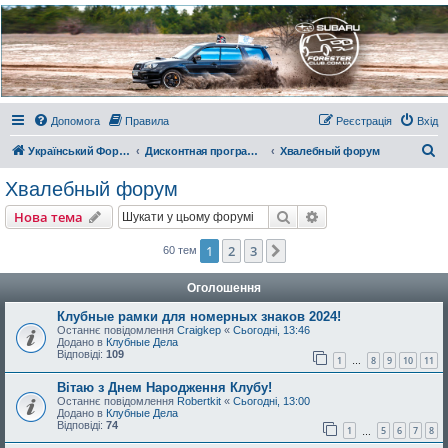
Украинский Форестер
Клуб
Всеукраинский клуб владельцев Subaru Forester. Клубные покатушки на природе и
еженедельные встречи, скидки от партнеров и просто много общения с друзьями.
Присоединяйтесь. Think. Feel. Drive.
Допомога
Правила
Реєстрація
Вхід
П
Український Форестер Клуб
Дисконтная программа, отзывы и комментарии
Хвалебный форум
о
Хвалебный форум
ш
Пошук
Розширений пошу
Нова тема
у
к
1
2
3
Далі
60 тем
Оголошення
Клубные рамки для номерных знаков 2024!
Останнє повідомлення
Craigkep
«
Сьогодні, 13:46
Додано в
Клубные Дела
Відповіді:
109
1
8
9
10
11
…
Вітаю з Днем Народження Клубу!
Останнє повідомлення
Robertkit
«
Сьогодні, 13:00
Додано в
Клубные Дела
Відповіді:
74
1
5
6
7
8
…