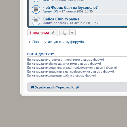
чей Форик был на Буковеле?
Valery_DN
» 17 лютого 2009, 18:35
Celica Club Украина
danka-podarok
» 13 квітня 2008, 21:58
Нова тема
Повернутись до списку форумів
ПРАВА ДОСТУПУ
Ви
не можете
створювати нові теми у цьому форумі
Ви
не можете
відповідати на теми у цьому форумі
Ви
не можете
редагувати ваші повідомлення у цьому форумі
Ви
не можете
видаляти ваші повідомлення у цьому форумі
Ви
не можете
додавати файли у цьому форумі
Український Форестер Клуб