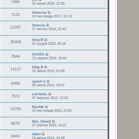
7494
03 липня 2018, 12:30
Авиатор
7122
18 листопада 2017, 01:13
Amarraa
12287
17 лютого 2016, 21:43
Oleg B
36308
02 грудня 2015, 00:16
SVORG
7844
13 серпня 2014, 16:44
Oleg B
14127
15 липня 2014, 01:09
speed-rs
8458
09 липня 2014, 18:57
a.ilchenko
7972
07 березня 2012, 13:26
Klymbik
13765
15 листопада 2010, 23:02
Max_Dieand
8676
27 жовтня 2010, 10:22
kitlum
8484
26 квітня 2010, 15:46