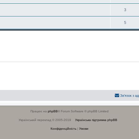
3
5
Зв'язок з а
Працює на
phpBB
® Forum Software © phpBB Limited
Український переклад © 2005-2019
Українська підтримка phpBB
Конфіденційність
|
Умови