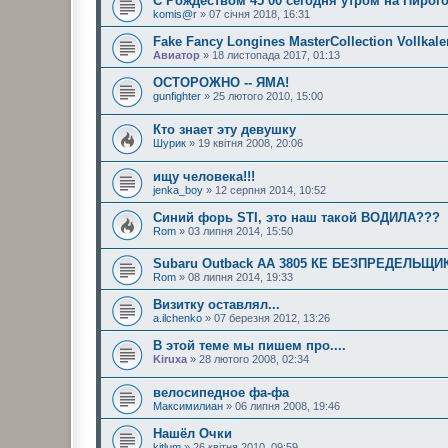
С Рождеством 45 00 сегодня утром на Пирог
komis@r
» 07 січня 2018, 16:31
Fake Fancy Longines MasterCollection Vollkale
Авиатор
» 18 листопада 2017, 01:13
ОСТОРОЖНО -- ЯМА!
gunfighter
» 25 лютого 2010, 15:00
Кто знает эту девушку
Шурик
» 19 квітня 2008, 20:06
ищу человека!!!
jenka_boy
» 12 серпня 2014, 10:52
Синий форь STI, это наш такой ВОДИЛА???
Rom
» 03 липня 2014, 15:50
Subaru Outback AА 3805 КЕ БЕЗПРЕДЕЛЬЩИК
Rom
» 08 липня 2014, 19:33
Визитку оставлял...
a.ilchenko
» 07 березня 2012, 13:26
В этой теме мы пишем про....
Kiruxa
» 28 лютого 2008, 02:34
велосипедное фа-фа
Максимилиан
» 06 липня 2008, 19:46
Нашёл Очки
kitlum
» 26 квітня 2010, 09:59