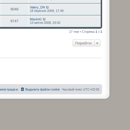
Valery_DN
9046
18 березня 2009, 17:49
MaximG
9747
13 квітня 2008, 23:42
17 тем • Сторінка
1
з
1
Перейти
дміністрацією
Видалити файли cookie
Часовий пояс
UTC+03:00