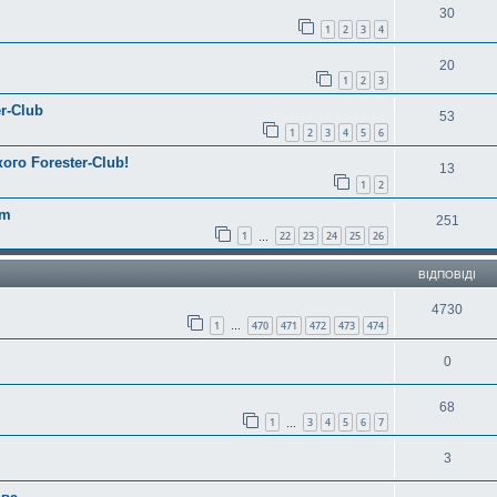
30
1
2
3
4
20
1
2
3
r-Club
53
1
2
3
4
5
6
ого Forester-Club!
13
1
2
am
251
1
22
23
24
25
26
…
ВІДПОВІДІ
4730
1
470
471
472
473
474
…
0
68
1
3
4
5
6
7
…
3