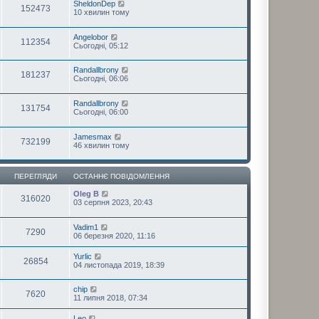
SheldonDep
152473
10 хвилин тому
Angelobor
112354
Сьогодні, 05:12
Randallbrony
181237
Сьогодні, 06:06
Randallbrony
131754
Сьогодні, 06:00
Jamesmax
732199
46 хвилин тому
ПЕРЕГЛЯДИ
ОСТАННЄ ПОВІДОМЛЕННЯ
Oleg B
316020
03 серпня 2023, 20:43
Vadim1
7290
06 березня 2020, 11:16
Yurlic
26854
04 листопада 2019, 18:39
chip
7620
11 липня 2018, 07:34
Leo