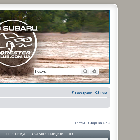
рузьями. Присоединяйтесь. Think. Feel. Drive.
Пошук
Розширений пошук
Реєстрація
Вхід
17 тем • Сторінка
1
з
1
ПЕРЕГЛЯДИ
ОСТАННЄ ПОВІДОМЛЕННЯ