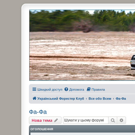
Украинский Форестер Клуб
Всеукраинский клуб владельцев Subaru Forester. Клубные покатушк
Швидкий доступ
Допомога
Правила
Український Форестер Клуб
Все обо Всем
Фа-Фа
Фа-Фа
Пошук
Розш
Нова тема
ОГОЛОШЕННЯ