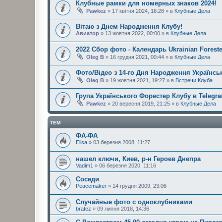
Клубные рамки для номерных знаков 2024!
Pawkez
» 17 квітня 2024, 16:28 » в
Клубные Дела
Вітаю з Днем Народження Клубу!
Авиатор
» 13 жовтня 2022, 00:00 » в
Клубные Дела
2022 Сбор фото - Календарь Ukrainian Foreste
Oleg B
» 16 грудня 2021, 00:44 » в
Клубные Дела
Фото/Відео з 14-го Дня Народження Українськ
Oleg B
» 19 жовтня 2021, 19:27 » в
Встречи Клуба
Група Українського Форестер Клубу в Telegr
Pawkez
» 20 вересня 2019, 21:25 » в
Клубные Дела
ТЕМ
ФА-ФА
Elisa
» 03 березня 2008, 11:27
нашел ключи, Киев, р-н Героев Днепра
Vadim1
» 06 березня 2020, 11:16
Соседи
Peacemaker
» 14 грудня 2009, 23:06
Случайные фото с одноклубниками
bratez
» 09 липня 2018, 14:36