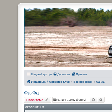
Украинский Форестер Клуб
Всеукраинский клуб владельцев Subaru Forester. Клубные покатушк
Швидкий доступ
Допомога
Правила
Український Форестер Клуб
Все обо Всем
Фа-Фа
Фа-Фа
Пошук
Розш
Нова тема
ОГОЛОШЕННЯ