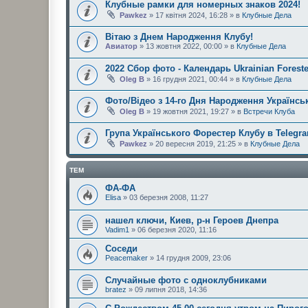
Клубные рамки для номерных знаков 2024!
Pawkez
» 17 квітня 2024, 16:28 » в
Клубные Дела
Вітаю з Днем Народження Клубу!
Авиатор
» 13 жовтня 2022, 00:00 » в
Клубные Дела
2022 Сбор фото - Календарь Ukrainian Foreste
Oleg B
» 16 грудня 2021, 00:44 » в
Клубные Дела
Фото/Відео з 14-го Дня Народження Українськ
Oleg B
» 19 жовтня 2021, 19:27 » в
Встречи Клуба
Група Українського Форестер Клубу в Telegr
Pawkez
» 20 вересня 2019, 21:25 » в
Клубные Дела
ТЕМ
ФА-ФА
Elisa
» 03 березня 2008, 11:27
нашел ключи, Киев, р-н Героев Днепра
Vadim1
» 06 березня 2020, 11:16
Соседи
Peacemaker
» 14 грудня 2009, 23:06
Случайные фото с одноклубниками
bratez
» 09 липня 2018, 14:36