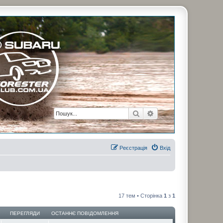
рузьями. Присоединяйтесь. Think. Feel. Drive.
Пошук
Розширений пошук
Реєстрація
Вхід
17 тем • Сторінка
1
з
1
ПЕРЕГЛЯДИ
ОСТАННЄ ПОВІДОМЛЕННЯ