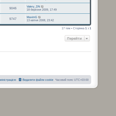
Valery_DN
9046
18 березня 2009, 17:49
MaximG
9747
13 квітня 2008, 23:42
17 тем • Сторінка
1
з
1
Перейти
дміністрацією
Видалити файли cookie
Часовий пояс
UTC+03:00