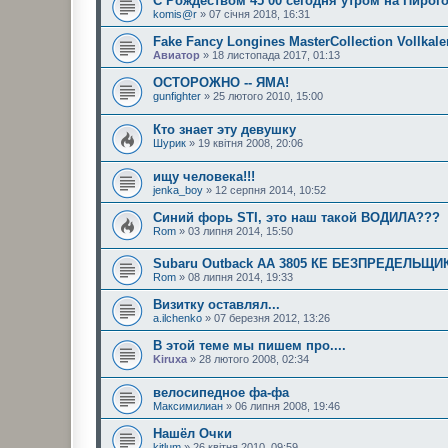
С Рождеством 45 00 сегодня утром на Пирог
komis@r
» 07 січня 2018, 16:31
Fake Fancy Longines MasterCollection Vollkale
Авиатор
» 18 листопада 2017, 01:13
ОСТОРОЖНО -- ЯМА!
gunfighter
» 25 лютого 2010, 15:00
Кто знает эту девушку
Шурик
» 19 квітня 2008, 20:06
ищу человека!!!
jenka_boy
» 12 серпня 2014, 10:52
Синий форь STI, это наш такой ВОДИЛА???
Rom
» 03 липня 2014, 15:50
Subaru Outback AА 3805 КЕ БЕЗПРЕДЕЛЬЩИК
Rom
» 08 липня 2014, 19:33
Визитку оставлял...
a.ilchenko
» 07 березня 2012, 13:26
В этой теме мы пишем про....
Kiruxa
» 28 лютого 2008, 02:34
велосипедное фа-фа
Максимилиан
» 06 липня 2008, 19:46
Нашёл Очки
kitlum
» 26 квітня 2010, 09:59