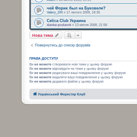
чей Форик был на Буковеле?
Valery_DN
» 17 лютого 2009, 18:35
Celica Club Украина
danka-podarok
» 13 квітня 2008, 21:58
Нова тема
Повернутись до списку форумів
ПРАВА ДОСТУПУ
Ви
не можете
створювати нові теми у цьому форумі
Ви
не можете
відповідати на теми у цьому форумі
Ви
не можете
редагувати ваші повідомлення у цьому форумі
Ви
не можете
видаляти ваші повідомлення у цьому форумі
Ви
не можете
додавати файли у цьому форумі
Український Форестер Клуб