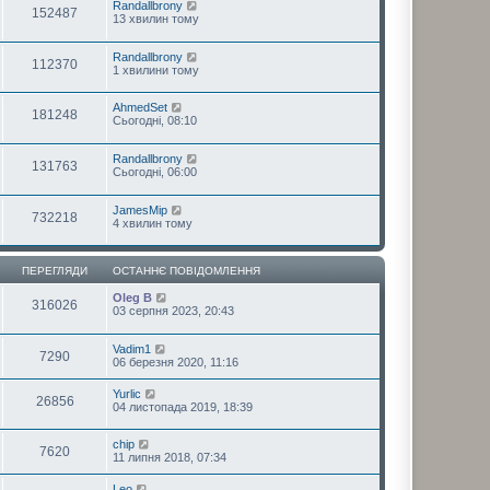
Randallbrony
152487
13 хвилин тому
Randallbrony
112370
1 хвилини тому
AhmedSet
181248
Сьогодні, 08:10
Randallbrony
131763
Сьогодні, 06:00
JamesMip
732218
4 хвилин тому
ПЕРЕГЛЯДИ
ОСТАННЄ ПОВІДОМЛЕННЯ
Oleg B
316026
03 серпня 2023, 20:43
Vadim1
7290
06 березня 2020, 11:16
Yurlic
26856
04 листопада 2019, 18:39
chip
7620
11 липня 2018, 07:34
Leo