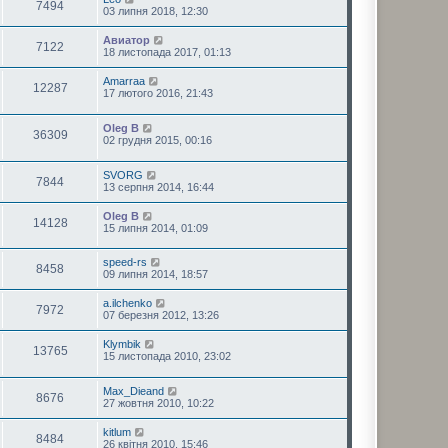
7494
03 липня 2018, 12:30
Авиатор
7122
18 листопада 2017, 01:13
Amarraa
12287
17 лютого 2016, 21:43
Oleg B
36309
02 грудня 2015, 00:16
SVORG
7844
13 серпня 2014, 16:44
Oleg B
14128
15 липня 2014, 01:09
speed-rs
8458
09 липня 2014, 18:57
a.ilchenko
7972
07 березня 2012, 13:26
Klymbik
13765
15 листопада 2010, 23:02
Max_Dieand
8676
27 жовтня 2010, 10:22
kitlum
8484
26 квітня 2010, 15:46