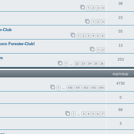
38
1
2
3
4
23
1
2
3
r-Club
55
1
2
3
4
5
6
ого Forester-Club!
13
1
2
am
253
1
22
23
24
25
26
…
ВІДПОВІДІ
4730
1
470
471
472
473
474
…
0
68
1
3
4
5
6
7
…
3