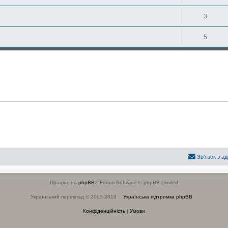
3
5
Зв'язок з а
Працює на
phpBB
® Forum Software © phpBB Limited
Український переклад © 2005-2019
Українська підтримка phpBB
Конфіденційність
|
Умови