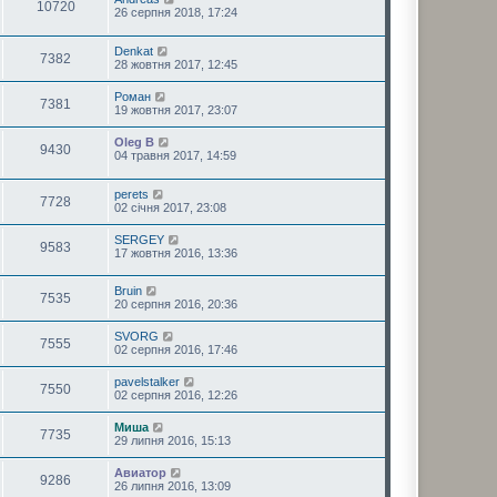
10720
26 серпня 2018, 17:24
Denkat
7382
28 жовтня 2017, 12:45
Роман
7381
19 жовтня 2017, 23:07
Oleg B
9430
04 травня 2017, 14:59
perets
7728
02 січня 2017, 23:08
SERGEY
9583
17 жовтня 2016, 13:36
Bruin
7535
20 серпня 2016, 20:36
SVORG
7555
02 серпня 2016, 17:46
pavelstalker
7550
02 серпня 2016, 12:26
Миша
7735
29 липня 2016, 15:13
Авиатор
9286
26 липня 2016, 13:09