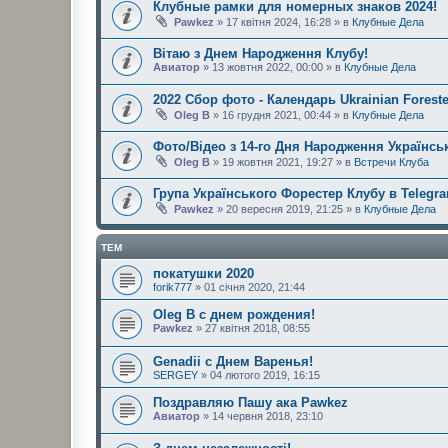
Клубные рамки для номерных знаков 2024!
Pawkez
» 17 квітня 2024, 16:28 » в
Клубные Дела
Вітаю з Днем Народження Клубу!
Авиатор
» 13 жовтня 2022, 00:00 » в
Клубные Дела
2022 Сбор фото - Календарь Ukrainian Foreste
Oleg B
» 16 грудня 2021, 00:44 » в
Клубные Дела
Фото/Відео з 14-го Дня Народження Українськ
Oleg B
» 19 жовтня 2021, 19:27 » в
Встречи Клуба
Група Українського Форестер Клубу в Telegr
Pawkez
» 20 вересня 2019, 21:25 » в
Клубные Дела
ТЕМ
покатушки 2020
forik777
» 01 січня 2020, 21:44
Oleg B с днем рождения!
Pawkez
» 27 квітня 2018, 08:55
Genadii с Днем Варенья!
SERGEY
» 04 лютого 2019, 16:15
Поздравляю Пашу ака Pawkez
Авиатор
» 14 червня 2018, 23:10