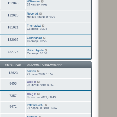
Williamrew
152843
15 хвилин тому
Robertkit
112625
менше хвилини тому
Thomaskal
181621
Сьогодні, 10:24
Gilbertdesia
132065
Сьогодні, 07:25
RobertAgeda
732776
Сьогодні, 10:06
ПЕРЕГЛЯДИ
ОСТАННЄ ПОВІДОМЛЕННЯ
hamiak
13623
21 січня 2020, 18:57
Oleg B
9455
28 квітня 2019, 00:52
Oleg B
7357
05 лютого 2019, 08:43
Impreza1987
9471
24 вересня 2018, 13:57
Andreas