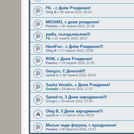
FIL - с Днём Рождения!
Oleg B
» 09 липня 2015, 00:24
MICHAEL с днем рождения!
Pawkez
» 26 червня 2016, 22:39
padla, пьяздьявьяем!!!
FIL
» 25 червня 2015, 09:07
HaveFun - с Днём Рождения!!!
Oleg B
» 17 червня 2016, 10:58
ROM, с Днем Рождения!
Pawkez
» 14 червня 2016, 11:28
Gengzu, С Днюхой!!!
speed-rs
» 08 червня 2016, 09:53
Sasha Veredin, с Днем Рождения!
Genadii
» 29 квітня 2016, 17:07
Speed-rs, З Днем народження!!!
Gengzu
» 29 квітня 2016, 07:40
Oleg B, З Днем народження!!!
speed-rs
» 27 квітня 2016, 08:53
Милые леди форума, с праздником!
Pawkez
» 08 березня 2016, 13:57