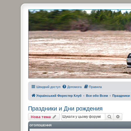
Украинский Форестер Клуб
Всеукраинский клуб владельцев Subaru Forester. Клубные покатушк
Швидкий доступ
Допомога
Правила
Український Форестер Клуб
Все обо Всем
Праздники 
Праздники и Дни рождения
Пошук
Розш
Нова тема
ОГОЛОШЕННЯ