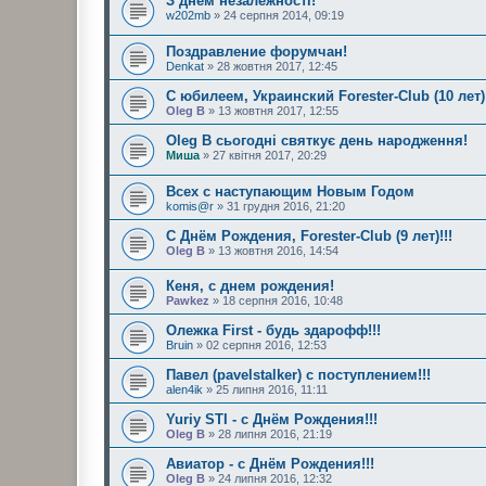
З днем ​​незалежності!
w202mb
» 24 серпня 2014, 09:19
Поздравление форумчан!
Denkat
» 28 жовтня 2017, 12:45
С юбилеем, Украинский Forester-Club (10 лет)!
Oleg B
» 13 жовтня 2017, 12:55
Oleg B сьогодні святкує день народження!
Миша
» 27 квітня 2017, 20:29
Всех с наступающим Новым Годом
komis@r
» 31 грудня 2016, 21:20
С Днём Рождения, Forester-Club (9 лет)!!!
Oleg B
» 13 жовтня 2016, 14:54
Кеня, с днем рождения!
Pawkez
» 18 серпня 2016, 10:48
Олежка First - будь здарофф!!!
Bruin
» 02 серпня 2016, 12:53
Павел (pavelstalker) с поступлением!!!
alen4ik
» 25 липня 2016, 11:11
Yuriy STI - с Днём Рождения!!!
Oleg B
» 28 липня 2016, 21:19
Авиатор - с Днём Рождения!!!
Oleg B
» 24 липня 2016, 12:32