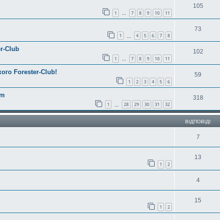
105
1
7
8
9
10
11
…
73
1
4
5
6
7
8
…
r-Club
102
1
7
8
9
10
11
…
ого Forester-Club!
59
1
2
3
4
5
6
am
318
1
28
29
30
31
32
…
ВІДПОВІДІ
7
13
1
2
4
15
1
2