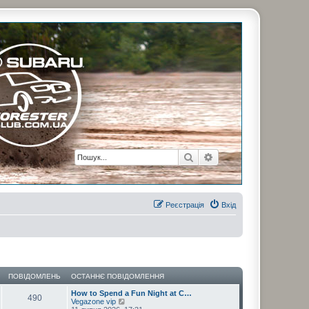
рузьями. Присоединяйтесь. Think. Feel. Drive.
Пошук
Розширений пошук
Реєстрація
Вхід
ПОВІДОМЛЕНЬ
ОСТАННЄ ПОВІДОМЛЕННЯ
How to Spend a Fun Night at C…
490
П
Vegazone vip