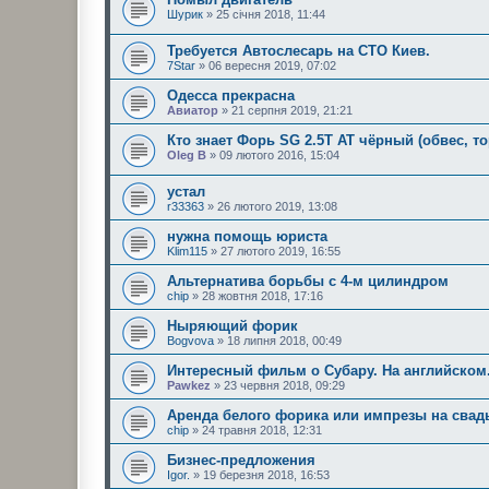
Шурик
» 25 січня 2018, 11:44
Требуется Автослесарь на СТО Киев.
7Star
» 06 вересня 2019, 07:02
Одесса прекрасна
Авиатор
» 21 серпня 2019, 21:21
Кто знает Форь SG 2.5T AT чёрный (обвес, то
Oleg B
» 09 лютого 2016, 15:04
устал
r33363
» 26 лютого 2019, 13:08
нужна помощь юриста
Klim115
» 27 лютого 2019, 16:55
Альтернатива борьбы с 4-м цилиндром
chip
» 28 жовтня 2018, 17:16
Ныряющий форик
Bogvova
» 18 липня 2018, 00:49
Интересный фильм о Субару. На английском
Pawkez
» 23 червня 2018, 09:29
Аренда белого форика или импрезы на свад
chip
» 24 травня 2018, 12:31
Бизнес-предложения
Igor.
» 19 березня 2018, 16:53