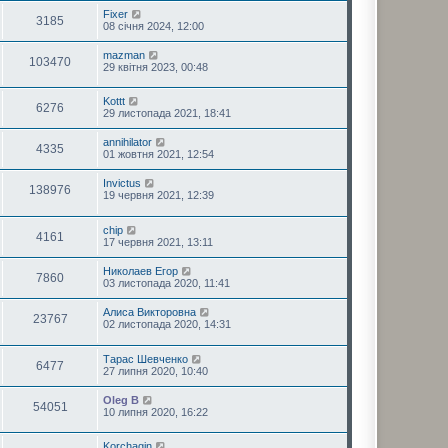
Fixer
3185
08 січня 2024, 12:00
mazman
103470
29 квітня 2023, 00:48
Kottt
6276
29 листопада 2021, 18:41
annihilator
4335
01 жовтня 2021, 12:54
Invictus
138976
19 червня 2021, 12:39
chip
4161
17 червня 2021, 13:11
Николаев Егор
7860
03 листопада 2020, 11:41
Алиса Викторовна
23767
02 листопада 2020, 14:31
Тарас Шевченко
6477
27 липня 2020, 10:40
Oleg B
54051
10 липня 2020, 16:22
Korchagin