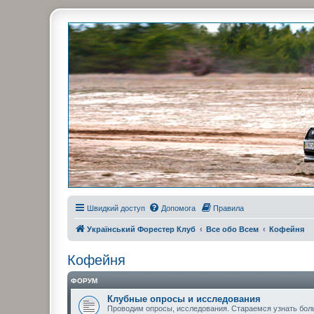
Украинский Форестер Клуб
Всеукраинский клуб владельцев Subaru Forester. Клубные покатушк
Швидкий доступ
Допомога
Правила
Український Форестер Клуб
Все обо Всем
Кофейня
Кофейня
ФОРУМ
Клубные опросы и исследования
Проводим опросы, исследования. Стараемся узнать бол