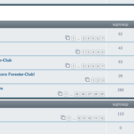
ирений пошук
ВІДПОВІДІ
62
1
3
4
5
6
7
…
43
1
2
3
4
5
r-Club
63
1
3
4
5
6
7
…
ого Forester-Club!
26
1
2
3
am
280
1
25
26
27
28
29
…
ВІДПОВІДІ
110
1
8
9
10
11
12
…
0