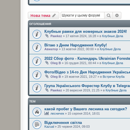
Пошук
Розш
Нова тема
ОГОЛОШЕННЯ
Клубные рамки для номерных знаков 2024!
Pawkez
» 17 квітня 2024, 16:28 » в
Клубные Дела
Вітаю з Днем Народження Клубу!
Авиатор
» 13 жовтня 2022, 00:00 » в
Клубные Дела
2022 Сбор фото - Календарь Ukrainian Foreste
Oleg B
» 16 грудня 2021, 00:44 » в
Клубные Дела
Фото/Відео з 14-го Дня Народження Українськ
Oleg B
» 19 жовтня 2021, 19:27 » в
Встречи Клуба
Група Українського Форестер Клубу в Telegr
Pawkez
» 20 вересня 2019, 21:25 » в
Клубные Дела
ТЕМ
какой пробег у Вашего лесника на сегодня?
лесничек
» 15 серпня 2014, 18:01
Відключення світла
Kazual
» 25 червня 2024, 09:03