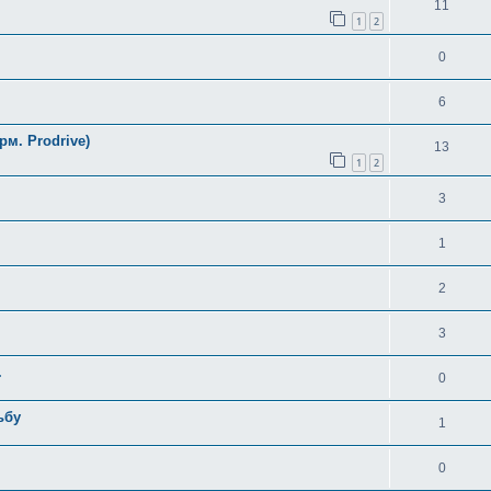
11
1
2
0
6
рм. Prodrive)
13
1
2
3
1
2
3
.
0
ьбу
1
0