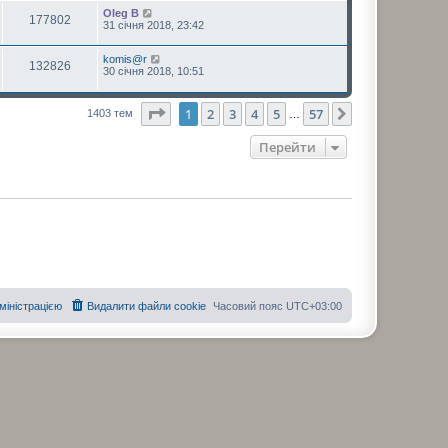
Oleg B
177802
31 січня 2018, 23:42
komis@r
132826
30 січня 2018, 10:51
Сторінка
1
з
57
1
2
3
4
5
57
Далі
1403 тем
…
Перейти
дміністрацією
Видалити файли cookie
Часовий пояс
UTC+03:00