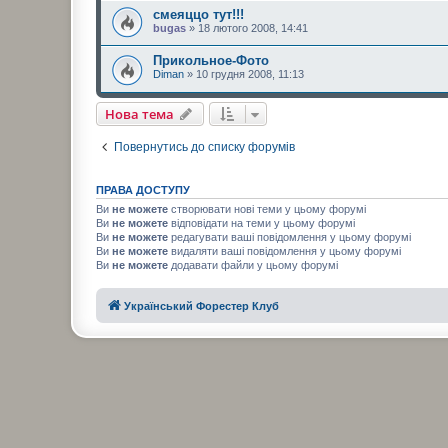
смеяццо тут!!!
bugas
» 18 лютого 2008, 14:41
Прикольное-Фото
Diman
» 10 грудня 2008, 11:13
Нова тема
Повернутись до списку форумів
ПРАВА ДОСТУПУ
Ви
не можете
створювати нові теми у цьому форумі
Ви
не можете
відповідати на теми у цьому форумі
Ви
не можете
редагувати ваші повідомлення у цьому форумі
Ви
не можете
видаляти ваші повідомлення у цьому форумі
Ви
не можете
додавати файли у цьому форумі
Український Форестер Клуб