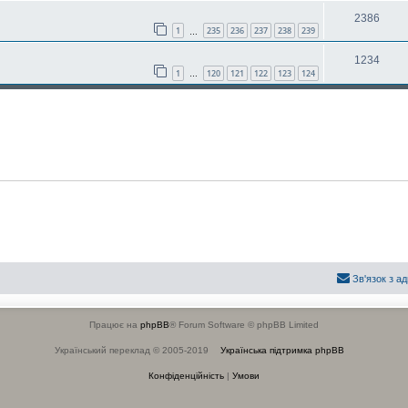
2386
1
235
236
237
238
239
…
1234
1
120
121
122
123
124
…
Зв'язок з а
Працює на
phpBB
® Forum Software © phpBB Limited
Український переклад © 2005-2019
Українська підтримка phpBB
Конфіденційність
|
Умови