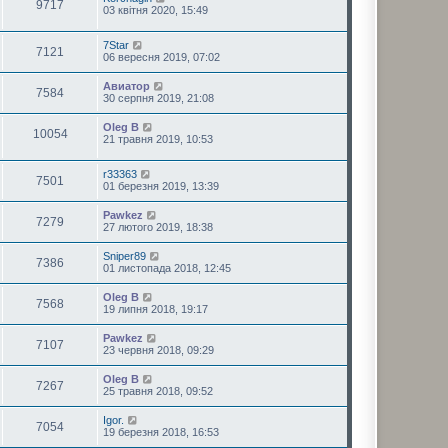
9717
03 квітня 2020, 15:49
7Star
7121
06 вересня 2019, 07:02
Авиатор
7584
30 серпня 2019, 21:08
Oleg B
10054
21 травня 2019, 10:53
r33363
7501
01 березня 2019, 13:39
Pawkez
7279
27 лютого 2019, 18:38
Sniper89
7386
01 листопада 2018, 12:45
Oleg B
7568
19 липня 2018, 19:17
Pawkez
7107
23 червня 2018, 09:29
Oleg B
7267
25 травня 2018, 09:52
Igor.
7054
19 березня 2018, 16:53