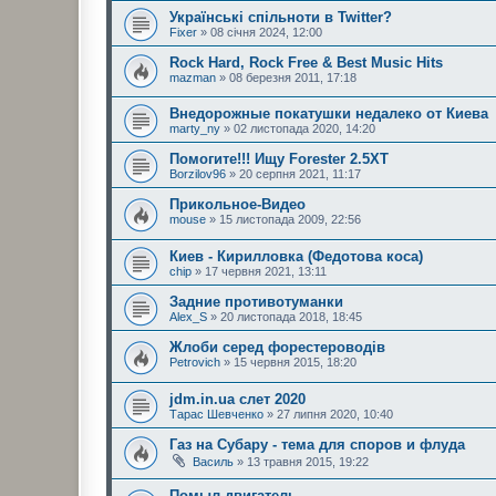
Українські спільноти в Twitter?
Fixer
» 08 січня 2024, 12:00
Rock Hard, Rock Free & Best Music Hits
mazman
» 08 березня 2011, 17:18
Внедорожные покатушки недалеко от Киева
marty_ny
» 02 листопада 2020, 14:20
Помогите!!! Ищу Forester 2.5XT
Borzilov96
» 20 серпня 2021, 11:17
Прикольное-Видео
mouse
» 15 листопада 2009, 22:56
Киев - Кирилловка (Федотова коса)
chip
» 17 червня 2021, 13:11
Задние противотуманки
Alex_S
» 20 листопада 2018, 18:45
Жлоби серед форестероводів
Petrovich
» 15 червня 2015, 18:20
jdm.in.ua слет 2020
Тарас Шевченко
» 27 липня 2020, 10:40
Газ на Субару - тема для споров и флуда
Василь
» 13 травня 2015, 19:22
Помыл двигатель