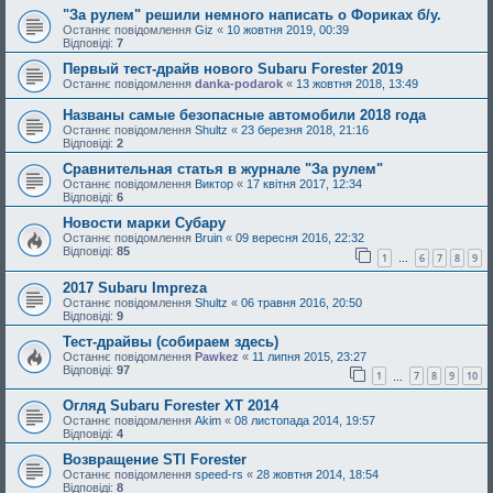
"За рулем" решили немного написать о Фориках б/у.
Останнє повідомлення
Giz
«
10 жовтня 2019, 00:39
Відповіді:
7
Первый тест-драйв нового Subaru Forester 2019
Останнє повідомлення
danka-podarok
«
13 жовтня 2018, 13:49
Названы самые безопасные автомобили 2018 года
Останнє повідомлення
Shultz
«
23 березня 2018, 21:16
Відповіді:
2
Сравнительная статья в журнале "За рулем"
Останнє повідомлення
Виктор
«
17 квітня 2017, 12:34
Відповіді:
6
Новости марки Субару
Останнє повідомлення
Bruin
«
09 вересня 2016, 22:32
Відповіді:
85
1
6
7
8
9
…
2017 Subaru Impreza
Останнє повідомлення
Shultz
«
06 травня 2016, 20:50
Відповіді:
9
Тест-драйвы (собираем здесь)
Останнє повідомлення
Pawkez
«
11 липня 2015, 23:27
Відповіді:
97
1
7
8
9
10
…
Огляд Subaru Forester XT 2014
Останнє повідомлення
Akim
«
08 листопада 2014, 19:57
Відповіді:
4
Возвращение STI Forester
Останнє повідомлення
speed-rs
«
28 жовтня 2014, 18:54
Відповіді:
8