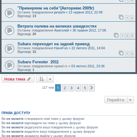
"Примеряем на себя"(Авторевю 2009г)
Останнє повідомлення
jartashi
«
13 червня 2012, 22:49
Відповіді:
13
1
2
Витрата палива на великих швидкостях
Останнє повідомлення
Анатолий
«
30 травня 2012, 17:06
Відповіді:
20
1
2
3
Subaru переходит на задний привод
Останнє повідомлення
HaveFun
«
22 лютого 2011, 14:04
Відповіді:
15
1
2
Subaru Forester ­ 2011
Останнє повідомлення
speed-rs
«
03 лютого 2011, 23:36
Відповіді:
1
Нова тема
1
2
3
4
5
Далі
117 тем
Перейти
ПРАВА ДОСТУПУ
Ви
не можете
створювати нові теми у цьому форумі
Ви
не можете
відповідати на теми у цьому форумі
Ви
не можете
редагувати ваші повідомлення у цьому форумі
Ви
не можете
видаляти ваші повідомлення у цьому форумі
Ви
не можете
додавати файли у цьому форумі