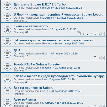
Двигатель Subaru EJ257 2.5 Turbo
Останнє повідомлення
mercurio
«
22 серпня 2014, 23:23
В Японии представят серийный универсал Subaru Levorg
Останнє повідомлення
STARpom
«
31 грудня 2013, 18:03
Відповіді:
1
Киевские автоновости
Останнє повідомлення
Miar
«
28 грудня 2013, 12:56
Відповіді:
64
1
4
5
6
7
…
ЗаРулем - долговременные тесты моторных масел
Останнє повідомлення
Pawkez
«
16 листопада 2013, 09:04
ДТП
Останнє повідомлення
Bruin
«
07 червня 2013, 15:36
Відповіді:
18
1
2
Toyota RAV4 и Subaru Forester
Останнє повідомлення
mazman
«
20 квітня 2013, 22:43
Відповіді:
7
Как вам такое? И среди бусоводов есть любители Субару
Останнє повідомлення
ibn
«
18 грудня 2012, 21:16
Відповіді:
4
Все-же приятно за Subaru
Останнє повідомлення
sh_b
«
28 листопада 2012, 11:50
Відповіді:
1
Авто рейтинги
Останнє повідомлення
MICHAEL
«
15 червня 2012, 10:30
Відповіді:
18
1
2