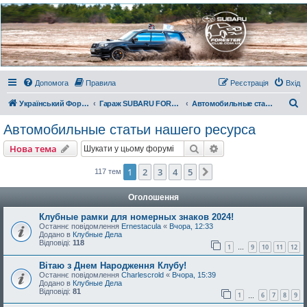
Украинский Форестер
Клуб
Всеукраинский клуб владельцев Subaru Forester. Клубные покатушки на природе и
еженедельные встречи, скидки от партнеров и просто много общения с друзьями.
Присоединяйтесь. Think. Feel. Drive.
Допомога
Правила
Реєстрація
Вхід
П
Український Форестер Клуб
Гараж SUBARU FORESTER
Автомобильные статьи нашего ресурса
о
Автомобильные статьи нашего ресурса
ш
Пошук
Розширений пошу
Нова тема
у
к
1
2
3
4
5
Далі
117 тем
Оголошення
Клубные рамки для номерных знаков 2024!
Останнє повідомлення
Ernestacula
«
Вчора, 12:33
Додано в
Клубные Дела
Відповіді:
118
1
9
10
11
12
…
Вітаю з Днем Народження Клубу!
Останнє повідомлення
Charlescrold
«
Вчора, 15:39
Додано в
Клубные Дела
Відповіді:
81
1
6
7
8
9
…