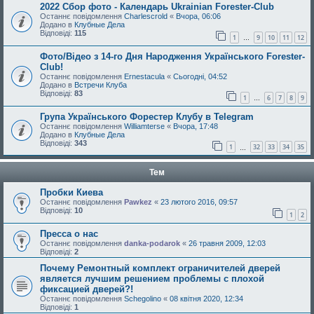
2022 Сбор фото - Календарь Ukrainian Forester-Club
Останнє повідомлення
Charlescrold
«
Вчора, 06:06
Додано в
Клубные Дела
Відповіді:
115
1
9
10
11
12
…
Фото/Відео з 14-го Дня Народження Українського Forester-
Club!
Останнє повідомлення
Ernestacula
«
Сьогодні, 04:52
Додано в
Встречи Клуба
Відповіді:
83
1
6
7
8
9
…
Група Українського Форестер Клубу в Telegram
Останнє повідомлення
Williamterse
«
Вчора, 17:48
Додано в
Клубные Дела
Відповіді:
343
1
32
33
34
35
…
Тем
Пробки Киева
Останнє повідомлення
Pawkez
«
23 лютого 2016, 09:57
Відповіді:
10
1
2
Пресса о нас
Останнє повідомлення
danka-podarok
«
26 травня 2009, 12:03
Відповіді:
2
Почему Ремонтный комплект ограничителей дверей
является лучшим решением проблемы с плохой
фиксацией дверей?!
Останнє повідомлення
Schegolino
«
08 квітня 2020, 12:34
Відповіді:
1