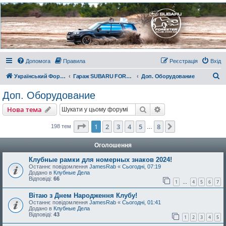
Украинский Форестер
Клуб
Всеукраинский клуб владельцев Subaru Forester. Клубные покатушки на природе и
еженедельные встречи, скидки от партнеров и просто много общения с друзьями.
Присоединяйтесь. Think. Feel. Drive.
Допомога
Правила
Реєстрація
Вхід
П
Український Форестер Клуб
Гараж SUBARU FORESTER
Доп. Оборудование
о
Доп. Оборудование
ш
Пошук
Розширений пошу
Нова тема
у
к
Сторінка
1
з
8
1
2
3
4
5
8
Далі
198 тем
…
Оголошення
Клубные рамки для номерных знаков 2024!
Останнє повідомлення
JamesRab
«
Сьогодні, 07:19
Додано в
Клубные Дела
Відповіді:
66
1
4
5
6
7
…
Вітаю з Днем Народження Клубу!
Останнє повідомлення
JamesRab
«
Сьогодні, 01:41
Додано в
Клубные Дела
Відповіді:
43
1
2
3
4
5