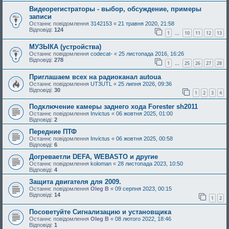
Видеорегистраторы - выбор, обсуждение, примеры
записи
Останнє повідомлення
3142153
«
21 травня 2020, 21:58
Відповіді:
124
1
10
11
12
13
…
МУЗЫКА (устройства)
Останнє повідомлення
codecat-
«
25 листопада 2016, 16:26
Відповіді:
278
1
25
26
27
28
…
Приглашаем всех на радиоканал autoua
Останнє повідомлення
UT3UTL
«
25 липня 2026, 09:36
Відповіді:
30
1
2
3
4
Подключение камеры заднего хода Forester sh2011
Останнє повідомлення
Invictus
«
06 жовтня 2025, 01:00
Відповіді:
2
Передние ПТФ
Останнє повідомлення
Invictus
«
06 жовтня 2025, 00:58
Відповіді:
6
Догреваетли DEFA, WEBASTO и другие
Останнє повідомлення
koloman
«
28 листопада 2023, 10:50
Відповіді:
4
Защита двигателя для 2009.
Останнє повідомлення
Oleg B
«
09 серпня 2023, 00:15
Відповіді:
14
1
2
Посоветуйте Сигнализацию и установщика
Останнє повідомлення
Oleg B
«
08 лютого 2022, 18:46
Відповіді:
1