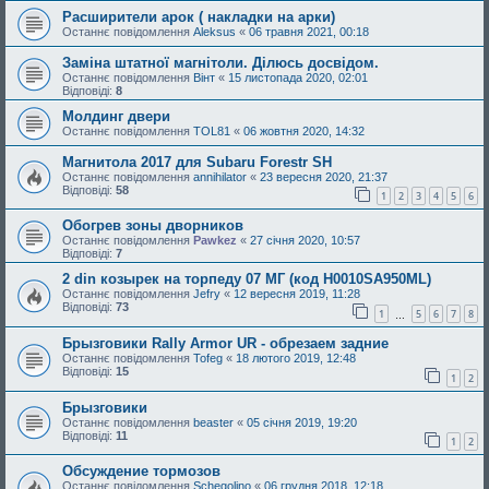
Расширители арок ( накладки на арки)
Останнє повідомлення
Aleksus
«
06 травня 2021, 00:18
Заміна штатної магнітоли. Ділюсь досвідом.
Останнє повідомлення
Вінт
«
15 листопада 2020, 02:01
Відповіді:
8
Молдинг двери
Останнє повідомлення
TOL81
«
06 жовтня 2020, 14:32
Магнитола 2017 для Subaru Forestr SH
Останнє повідомлення
annihilator
«
23 вересня 2020, 21:37
Відповіді:
58
1
2
3
4
5
6
Обогрев зоны дворников
Останнє повідомлення
Pawkez
«
27 січня 2020, 10:57
Відповіді:
7
2 din козырек на торпеду 07 МГ (код H0010SA950ML)
Останнє повідомлення
Jefry
«
12 вересня 2019, 11:28
Відповіді:
73
1
5
6
7
8
…
Брызговики Rally Armor UR - обрезаем задние
Останнє повідомлення
Tofeg
«
18 лютого 2019, 12:48
Відповіді:
15
1
2
Брызговики
Останнє повідомлення
beaster
«
05 січня 2019, 19:20
Відповіді:
11
1
2
Обсуждение тормозов
Останнє повідомлення
Schegolino
«
06 грудня 2018, 12:18