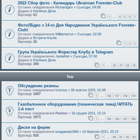
2022 Сбор фото - Календарь Ukrainian Forester-Club
Останнє повідомлення
Richardgen
«
Сьогодні, 04:08
Додано в
Клубные Дела
Відповіді:
63
1
4
5
6
7
…
Фото/Відео з 14-го Дня Народження Українського Forester-
Club!
Останнє повідомлення
Williamterse
«
Сьогодні, 02:09
Додано в
Встречи Клуба
Відповіді:
26
1
2
3
Група Українського Форестер Клубу в Telegram
Останнє повідомлення
JamieKet
«
Сьогодні, 07:00
Додано в
Клубные Дела
Відповіді:
284
1
26
27
28
29
…
Тем
Обсуждение резины
Останнє повідомлення
Invictus
«
06 жовтня 2025, 01:08
Відповіді:
1687
1
166
167
168
169
…
Газобалонное оборудование (техническая тема),ЧИТАТЬ
1-й пост
Останнє повідомлення
Pawkez
«
16 грудня 2021, 15:16
Відповіді:
1873
1
185
186
187
188
…
Диски на форик
Останнє повідомлення
владимир1966
«
16 березня 2021, 20:10
Відповіді:
820
1
80
81
82
83
…