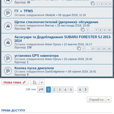
Відповіді:
38
1
2
3
4
ГУ ＋ TPMS
Останнє повідомлення
Vitoldzik
«
05 грудня 2018, 11:18
Щетки стеклоочистителей (дворники)- обсуждение
Останнє повідомлення
Виктор
«
29 листопада 2018, 15:09
Відповіді:
99
1
7
8
9
10
…
Аксесуари та Додобладнання SUBARU FORESTER SJ 2013-
2014
Останнє повідомлення
Anton Oprya
«
22 жовтня 2018, 16:17
Відповіді:
238
1
21
22
23
24
…
установка GPS навигатора
Останнє повідомлення
Anton Oprya
«
10 серпня 2018, 15:43
Відповіді:
1
Кнопка пуска двигателя
Останнє повідомлення
DarkEnlightener
«
08 серпня 2018, 16:41
Відповіді:
8
Нова тема
Сторінка
1
з
8
1
2
3
4
5
8
Далі
198 тем
…
Перейти
ПРАВА ДОСТУПУ