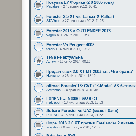
Покупка БУ Форика (2.0 2006 года)
Papabee
» 27 серпня 2012, 10:41
Forester 2,5 XT vs. Lancer X Ralliart
STARpom
» 27 листопада 2012, 11:25
Forester 2013 и OUTLENDER 2013
vogdik
» 06 січня 2013, 13:30
Forester Vs Peugeot 4008
torsin
» 16 липня 2014, 10:53
Тема не актуальна
Aртем
» 16 січня 2014, 00:16
Продал свой 2,0 XT MT 2003 г.в.. Что брать?
Николаич
» 26 січня 2014, 12:12
offroad Forester'13: CVT+"X-Mode" VS 6-ст.мех
Astromao
» 20 травня 2013, 15:39
Forik vs ... може і баян (с)
makrapot
» 18 листопада 2013, 13:13
Subaru Forester vs UAZ (може і баян)
Petrovich
» 13 листопада 2013, 21:22
Форь 2013 2.0 ХТ против Freelander 2 дизель 
sergdm
» 08 листопада 2013, 12:37
Mitsubishi ASX