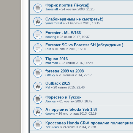
Форик против Лёхуса))
Jaroslaff
» 24 жовтня 2008, 21:25
Слабонервным не смотреть!:)
yurecforest
» 21 березня 2015, 13:15
Forester - ML W166
seaeng
» 23 січня 2017, 10:37
Forester SG vs Forester SH (обсуждение )
Rus
» 01 липня 2010, 15:50
Tiguan 2016
mazman
» 22 квітня 2016, 00:29
forester 2009 vs 2008
G0sky
» 20 жовтня 2014, 22:17
Outback 2015
Pal
» 20 квітня 2015, 22:46
Форестер и Туксон
Alexios
» 01 жовтня 2008, 16:42
А поругайте Skoda Yeti 1.8T
форик
» 16 листопада 2013, 02:19
Кроссовер Honda CR-V провалил полноприв
лесничек
» 24 жовтня 2014, 23:28