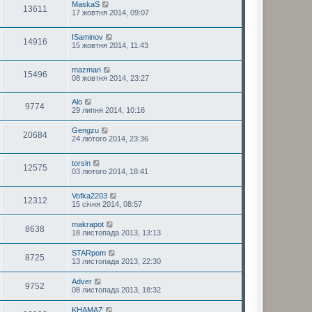
MaskaS
13611
17 жовтня 2014, 09:07
ISaminov
14916
15 жовтня 2014, 11:43
mazman
15496
08 жовтня 2014, 23:27
Alo
9774
29 липня 2014, 10:16
Gengzu
20684
24 лютого 2014, 23:36
torsin
12575
03 лютого 2014, 18:41
Vofka2203
12312
15 січня 2014, 08:57
makrapot
8638
18 листопада 2013, 13:13
STARpom
8725
13 листопада 2013, 22:30
Adver
9752
08 листопада 2013, 18:32
KHAMAZ