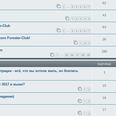
62
1
3
4
5
6
7
…
43
1
2
3
4
5
r-Club
63
1
3
4
5
6
7
…
ого Forester-Club!
26
1
2
3
am
280
1
25
26
27
28
29
…
ВІДПОВІДІ
трации - всё, что вы хотели знать, но боялись
1
er 2017 и выше?
15
1
2
уждение)
16
1
2
17
1
2