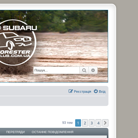
рузьями. Присоединяйтесь. Think. Feel. Drive.
Пошук
Розширений пошук
Реєстрація
Вхід
1
2
3
4
Далі
93 тем
ПЕРЕГЛЯДИ
ОСТАННЄ ПОВІДОМЛЕННЯ