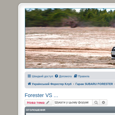
Украинский Форестер Клуб
Всеукраинский клуб владельцев Subaru Forester. Клубные покатушк
Швидкий доступ
Допомога
Правила
Український Форестер Клуб
Гараж SUBARU FORESTER
Forester VS ...
Пошук
Розш
Нова тема
ОГОЛОШЕННЯ