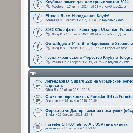
Клубные рамки для номерных знаков 2024!
Pawkez
» 17 квітня 2024, 16:28 » в
Клубные Дела
Вітаю з Днем Народження Клубу!
Авиатор
» 13 жовтня 2022, 00:00 » в
Клубные Дела
2022 Сбор фото - Календарь Ukrainian Foreste
Oleg B
» 16 грудня 2021, 00:44 » в
Клубные Дела
Фото/Відео з 14-го Дня Народження Українськ
Oleg B
» 19 жовтня 2021, 19:27 » в
Встречи Клуба
Група Українського Форестер Клубу в Telegr
Pawkez
» 20 вересня 2019, 21:25 » в
Клубные Дела
ТЕМ
Легендарная Subaru 22B на украинской регис
спросить!
Oleg B
» 22 січня 2021, 22:18
Стоит ли переходить с Forester SH на Forest
Dreammer
» 15 грудня 2019, 22:39
Форестер vs Дастер - зимние покатушки (обс
Shultz
» 22 березня 2018, 23:45
Forester SH (09', atmo, AT, USA) диагоналка
jaroslavas
» 14 лютого 2013, 23:54