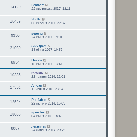
Lambert
14120
22 листопада 2017, 12:11
Shultz
16489
06 серпня 2017, 22:32
seaeng
9350
24 січня 2017, 19:01
STARpom
21030
18 січня 2017, 10:52
Unsafe
8934
16 січня 2017, 13:47
Pawkez
10335
22 травня 2016, 12:01
African
17301
11 квітня 2016, 23:54
Pan4abox
12584
22 лютого 2016, 15:03
speed-rs
18065
04 січня 2016, 18:45
лесничек
8687
24 жовтня 2014, 23:28