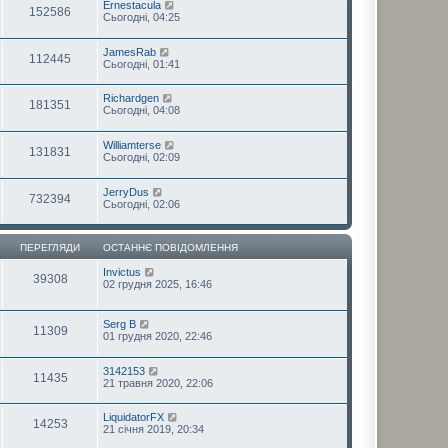
Ernestacula
152586
Сьогодні, 04:25
JamesRab
112445
Сьогодні, 01:41
Richardgen
181351
Сьогодні, 04:08
Williamterse
131831
Сьогодні, 02:09
JerryDus
732394
Сьогодні, 02:06
ПЕРЕГЛЯДИ
ОСТАННЄ ПОВІДОМЛЕННЯ
Invictus
39308
02 грудня 2025, 16:46
Serg B
11309
01 грудня 2020, 22:46
3142153
11435
21 травня 2020, 22:06
LiquidatorFX
14253
21 січня 2019, 20:34