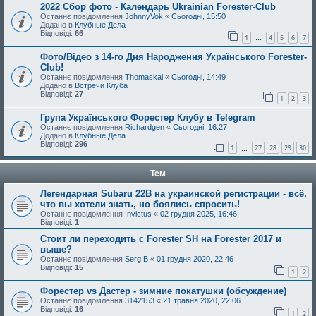
2022 Сбор фото - Календарь Ukrainian Forester-Club
Останнє повідомлення
JohnnyVok
«
Сьогодні, 15:50
Додано в
Клубные Дела
Відповіді:
66
1
4
5
6
7
…
Фото/Відео з 14-го Дня Народження Українського Forester-
Club!
Останнє повідомлення
Thomaskal
«
Сьогодні, 14:49
Додано в
Встречи Клуба
Відповіді:
27
1
2
3
Група Українського Форестер Клубу в Telegram
Останнє повідомлення
Richardgen
«
Сьогодні, 16:27
Додано в
Клубные Дела
Відповіді:
296
1
27
28
29
30
…
Тем
Легендарная Subaru 22B на украинской регистрации - всё,
что вы хотели знать, но боялись спросить!
Останнє повідомлення
Invictus
«
02 грудня 2025, 16:46
Відповіді:
1
Стоит ли переходить с Forester SH на Forester 2017 и
выше?
Останнє повідомлення
Serg B
«
01 грудня 2020, 22:46
Відповіді:
15
1
2
Форестер vs Дастер - зимние покатушки (обсуждение)
Останнє повідомлення
3142153
«
21 травня 2020, 22:06
Відповіді:
16
1
2