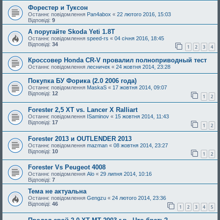
Форестер и Туксон
Останнє повідомлення
Pan4abox
«
22 лютого 2016, 15:03
Відповіді:
9
А поругайте Skoda Yeti 1.8T
Останнє повідомлення
speed-rs
«
04 січня 2016, 18:45
Відповіді:
34
1
2
3
4
Кроссовер Honda CR-V провалил полноприводный тест
Останнє повідомлення
лесничек
«
24 жовтня 2014, 23:28
Покупка БУ Форика (2.0 2006 года)
Останнє повідомлення
MaskaS
«
17 жовтня 2014, 09:07
Відповіді:
12
1
2
Forester 2,5 XT vs. Lancer X Ralliart
Останнє повідомлення
ISaminov
«
15 жовтня 2014, 11:43
Відповіді:
17
1
2
Forester 2013 и OUTLENDER 2013
Останнє повідомлення
mazman
«
08 жовтня 2014, 23:27
Відповіді:
10
1
2
Forester Vs Peugeot 4008
Останнє повідомлення
Alo
«
29 липня 2014, 10:16
Відповіді:
7
Тема не актуальна
Останнє повідомлення
Gengzu
«
24 лютого 2014, 23:36
Відповіді:
46
1
2
3
4
5