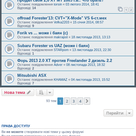
Продал свой 2,0 XT MT 2003 г.в.. Что брать?
Останнє повідомлення
torsin
«
03 лютого 2014, 18:41
Відповіді:
14
1
2
offroad Forester'13: CVT+"X-Mode" VS 6-ст.мех
Останнє повідомлення
Vofka2203
«
15 січня 2014, 08:57
Відповіді:
9
Forik vs ... може і баян (с)
Останнє повідомлення
makrapot
«
18 листопада 2013, 13:13
Subaru Forester vs UAZ (може і баян)
Останнє повідомлення
STARpom
«
13 листопада 2013, 22:30
Відповіді:
1
Форь 2013 2.0 ХТ против Freelander 2 дизель 2.2
Останнє повідомлення
Adver
«
08 листопада 2013, 18:32
Відповіді:
2
Mitsubishi ASX
Останнє повідомлення
KHAMAZ
«
04 листопада 2013, 15:52
Відповіді:
7
Нова тема
1
2
3
4
Далі
93 тем
Перейти
ПРАВА ДОСТУПУ
Ви
не можете
створювати нові теми у цьому форумі
Ви
не можете
відповідати на теми у цьому форумі