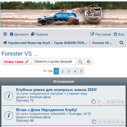
Украинский Форестер
Клуб
Всеукраинский клуб владельцев Subaru Forester. Клубные покатушки на природе и
еженедельные встречи, скидки от партнеров и просто много общения с друзьями.
Присоединяйтесь. Think. Feel. Drive.
Допомога
Правила
Реєстрація
Вхід
П
Український Форестер Клуб
Гараж SUBARU FORESTER
Forester VS ...
о
Forester VS ...
ш
Пошук
Розширений пошу
Нова тема
у
к
1
2
3
4
Далі
93 тем
Оголошення
Клубные рамки для номерных знаков 2024!
Останнє повідомлення
JerryDus
«
2 хвилин тому
Додано в
Клубные Дела
Відповіді:
71
1
5
6
7
8
…
Вітаю з Днем Народження Клубу!
Останнє повідомлення
JohnnyVok
«
Сьогодні, 16:33
Додано в
Клубные Дела
Відповіді:
56
1
2
3
4
5
6