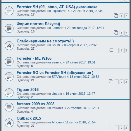
Forester SH (09', atmo, AT, USA) диагоналка
Останнє повідомлення
LiquidatorFX
«
21 січня 2019, 20:34
Відповіді:
17
1
2
Форик против Лёхуса))
Останнє повідомлення
Lambert
«
22 листопада 2017, 12:11
Відповіді:
16
1
2
Слабонервным не смотреть!:)
Останнє повідомлення
Shultz
«
06 серпня 2017, 22:32
Відповіді:
27
1
2
3
Forester - ML W166
Останнє повідомлення
seaeng
«
24 січня 2017, 19:01
Відповіді:
8
Forester SG vs Forester SH (обсуждение )
Останнє повідомлення
STARpom
«
18 січня 2017, 10:52
Відповіді:
21
1
2
3
Tiguan 2016
Останнє повідомлення
Unsafe
«
16 січня 2017, 13:47
Відповіді:
2
forester 2009 vs 2008
Останнє повідомлення
Pawkez
«
22 травня 2016, 12:01
Відповіді:
4
Outback 2015
Останнє повідомлення
African
«
11 квітня 2016, 23:54
Відповіді:
27
1
2
3