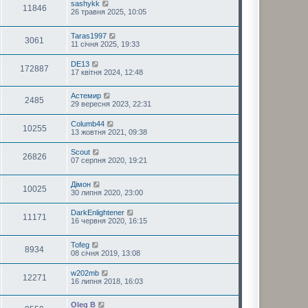
sashykk
11846
26 травня 2025, 10:05
Taras1997
3061
11 січня 2025, 19:33
DE13
172887
17 квітня 2024, 12:48
Астемир
2485
29 вересня 2023, 22:31
Columb44
10255
13 жовтня 2021, 09:38
Scout
26826
07 серпня 2020, 19:21
Дімон
10025
30 липня 2020, 23:00
DarkEnlightener
11171
16 червня 2020, 16:15
Tofeg
8934
08 січня 2019, 13:08
w202mb
12271
16 липня 2018, 16:03
Oleg B