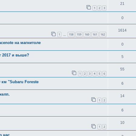
21
1
2
3
0
1614
1
158
159
160
161
162
…
racenote на магнитоле
0
er 2017 и выше?
5
55
1
2
3
4
5
6
 км "Subaru Foreste
6
хелп.
14
1
2
6
10
1
2
о нас