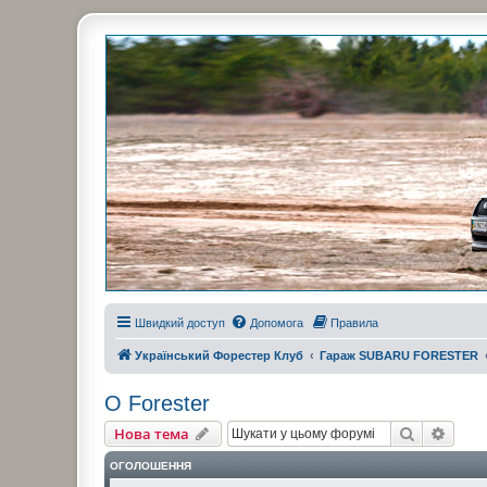
Украинский Форестер Клуб
Всеукраинский клуб владельцев Subaru Forester. Клубные покатушк
Швидкий доступ
Допомога
Правила
Український Форестер Клуб
Гараж SUBARU FORESTER
О Forester
Пошук
Розш
Нова тема
ОГОЛОШЕННЯ