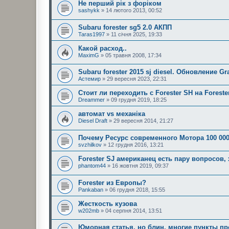
Не перший рік з форіком
sashykk
» 14 лютого 2013, 00:52
Subaru forester sg5 2.0 АКПП
Taras1997
» 11 січня 2025, 19:33
Какой расход..
MaximG
» 05 травня 2008, 17:34
Subaru forester 2015 sj diesel. Обновление G
Астемир
» 29 вересня 2023, 22:31
Стоит ли переходить с Forester SH на Forest
Dreammer
» 09 грудня 2019, 18:25
автомат vs механіка
Diesel Draft
» 29 вересня 2014, 21:27
Почему Ресурс современного Мотора 100 000
svzhilkov
» 12 грудня 2016, 13:21
Forester SJ американец есть пару вопросов, 
phantom44
» 16 жовтня 2019, 09:37
Forester из Европы?
Pankaban
» 06 грудня 2018, 15:55
Жесткость кузова
w202mb
» 04 серпня 2014, 13:51
Юморная статья, но блин, многие пункты пр