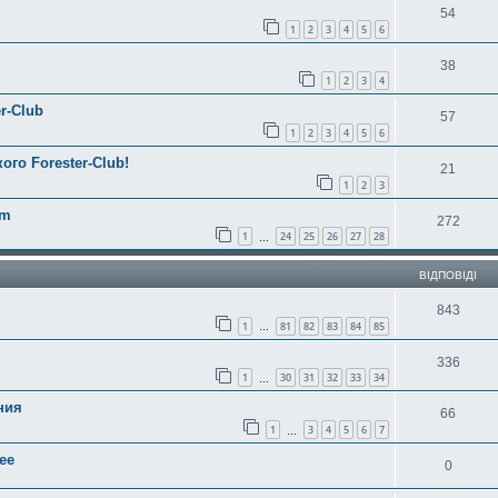
54
1
2
3
4
5
6
38
1
2
3
4
r-Club
57
1
2
3
4
5
6
ого Forester-Club!
21
1
2
3
am
272
1
24
25
26
27
28
…
ВІДПОВІДІ
843
1
81
82
83
84
85
…
336
1
30
31
32
33
34
…
ния
66
1
3
4
5
6
7
…
ее
0