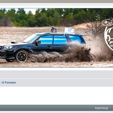
и на природе и еженедельные встречи, скидки от партнеров и просто много общения с д
О Forester
ирений пошук
ВІДПОВІДІ