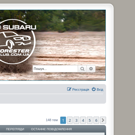
рузьями. Присоединяйтесь. Think. Feel. Drive.
Пошук
Розширений пошук
Реєстрація
Вхід
1
2
3
4
5
6
Далі
148 тем
ПЕРЕГЛЯДИ
ОСТАННЄ ПОВІДОМЛЕННЯ