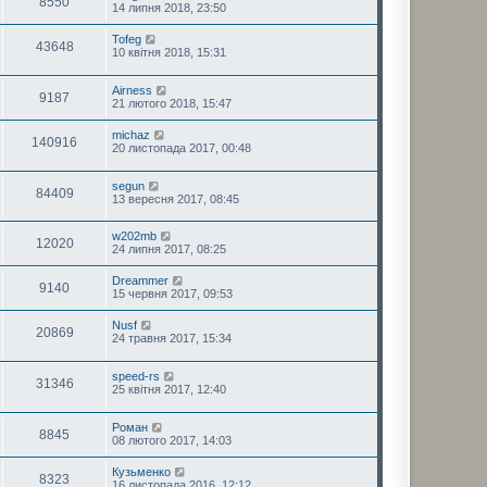
8550
14 липня 2018, 23:50
Tofeg
43648
10 квітня 2018, 15:31
Airness
9187
21 лютого 2018, 15:47
michaz
140916
20 листопада 2017, 00:48
segun
84409
13 вересня 2017, 08:45
w202mb
12020
24 липня 2017, 08:25
Dreammer
9140
15 червня 2017, 09:53
Nusf
20869
24 травня 2017, 15:34
speed-rs
31346
25 квітня 2017, 12:40
Роман
8845
08 лютого 2017, 14:03
Кузьменко
8323
16 листопада 2016, 12:12