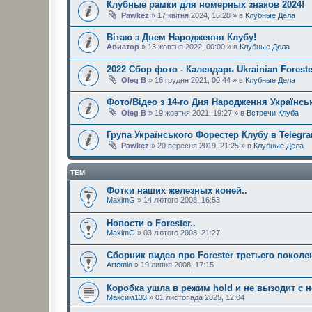
Клубные рамки для номерных знаков 2024!
Pawkez
» 17 квітня 2024, 16:28 » в
Клубные Дела
Вітаю з Днем Народження Клубу!
Авиатор
» 13 жовтня 2022, 00:00 » в
Клубные Дела
2022 Сбор фото - Календарь Ukrainian Foreste
Oleg B
» 16 грудня 2021, 00:44 » в
Клубные Дела
Фото/Відео з 14-го Дня Народження Українськ
Oleg B
» 19 жовтня 2021, 19:27 » в
Встречи Клуба
Група Українського Форестер Клубу в Telegr
Pawkez
» 20 вересня 2019, 21:25 » в
Клубные Дела
ТЕМ
Фотки наших железных коней..
MaximG
» 14 лютого 2008, 16:53
Новости о Forester..
MaximG
» 03 лютого 2008, 21:27
Сборник видео про Forester третьего поколе
Artemio
» 19 липня 2008, 17:15
Коробка ушла в режим hold и не вызодит с н
Максим133
» 01 листопада 2025, 12:04