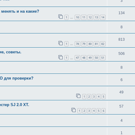
3
 менять и на какие?
134
1
10
11
12
13
14
…
8
813
1
78
79
80
81
82
…
ие, советы.
506
1
47
48
49
50
51
…
8
ТО для проверки?
6
49
1
2
3
4
5
стер SJ 2.0 XT.
57
1
2
3
4
5
6
4
1