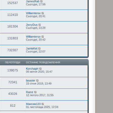
JamesRab
152537
Сьогодні, 17:56
Williamterse
112410
Сьогодні, 20:41
JerryDus
181304
Сьогодні, 13:28
Williamterse
131803
Сьогодні, 20:42
JamieKet
732307
Сьогодні, 22:07
ПЕРЕГЛЯДИ
ОСТАННЄ ПОВІДОМЛЕННЯ
Korchagin
139075
06 квітня 2020, 15:47
beaster
72341
15 січня 2019, 13:49
Ramz
43026
12 лютого 2017, 11:55
Максим133
812
01 листопада 2025, 12:04