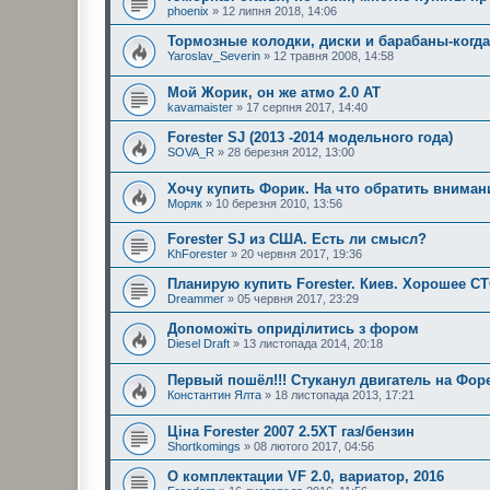
phoenix
» 12 липня 2018, 14:06
Тормозные колодки, диски и барабаны-когда
Yaroslav_Severin
» 12 травня 2008, 14:58
Мой Жорик, он же атмо 2.0 АТ
kavamaister
» 17 серпня 2017, 14:40
Forester SJ (2013 -2014 модельного года)
SOVA_R
» 28 березня 2012, 13:00
Хочу купить Форик. На что обратить вниман
Моряк
» 10 березня 2010, 13:56
Forester SJ из США. Есть ли смысл?
KhForester
» 20 червня 2017, 19:36
Планирую купить Forester. Киев. Хорошее С
Dreammer
» 05 червня 2017, 23:29
Допоможіть оприділитись з фором
Diesel Draft
» 13 листопада 2014, 20:18
Первый пошёл!!! Стуканул двигатель на Форе
Константин Ялта
» 18 листопада 2013, 17:21
Ціна Forester 2007 2.5XT газ/бензин
Shortkomings
» 08 лютого 2017, 04:56
О комплектации VF 2.0, вариатор, 2016