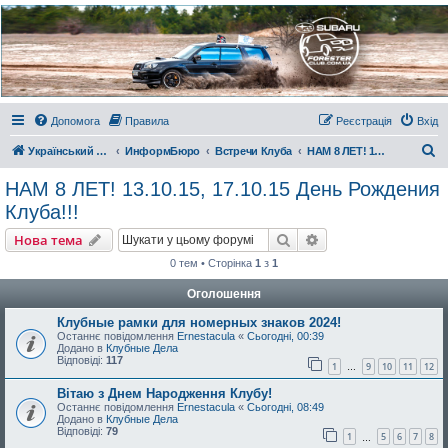
Украинский Форестер
Клуб
Всеукраинский клуб владельцев Subaru Forester. Клубные покатушки на природе и
еженедельные встречи, скидки от партнеров и просто много общения с друзьями.
Присоединяйтесь. Think. Feel. Drive.
Допомога
Правила
Реєстрація
Вхід
П
Український Форестер Клуб
ИнформБюро
Встречи Клуба
НАМ 8 ЛЕТ! 13.10.15, 17.10.15 День Рождения Клуба!!!
о
НАМ 8 ЛЕТ! 13.10.15, 17.10.15 День Рождения
ш
Клуба!!!
у
Пошук
Розширений пошу
Нова тема
к
0 тем • Сторінка
1
з
1
Оголошення
Клубные рамки для номерных знаков 2024!
Останнє повідомлення
Ernestacula
«
Сьогодні, 00:39
Додано в
Клубные Дела
Відповіді:
117
1
9
10
11
12
…
Вітаю з Днем Народження Клубу!
Останнє повідомлення
Ernestacula
«
Сьогодні, 08:49
Додано в
Клубные Дела
Відповіді:
79
1
5
6
7
8
…