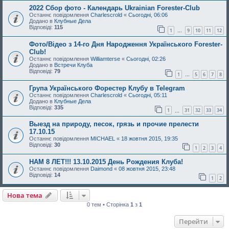
2022 Сбор фото - Календарь Ukrainian Forester-Club
Останнє повідомлення
Charlescrold
«
Сьогодні, 06:06
Додано в
Клубные Дела
Відповіді:
115
1
9
10
11
12
…
Фото/Відео з 14-го Дня Народження Українського Forester-
Club!
Останнє повідомлення
Williamterse
«
Сьогодні, 02:26
Додано в
Встречи Клуба
Відповіді:
79
1
5
6
7
8
…
Група Українського Форестер Клубу в Telegram
Останнє повідомлення
Charlescrold
«
Сьогодні, 05:11
Додано в
Клубные Дела
Відповіді:
335
1
31
32
33
34
…
Выезд на природу, песок, грязь и прочие прелести
17.10.15
Останнє повідомлення
MICHAEL
«
18 жовтня 2015, 19:35
Відповіді:
30
1
2
3
4
НАМ 8 ЛЕТ!!! 13.10.2015 День Рождения Клуба!
Останнє повідомлення
Daimond
«
08 жовтня 2015, 23:48
Відповіді:
14
1
2
Нова тема
0 тем • Сторінка
1
з
1
Перейти