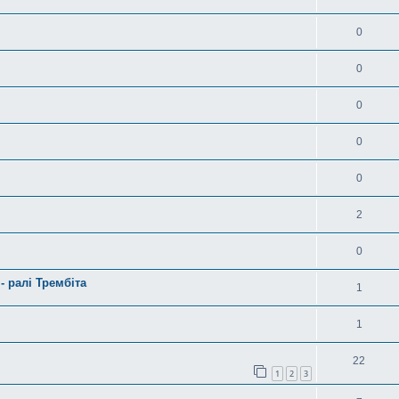
0
0
0
0
0
2
0
- ралі Трембіта
1
1
22
1
2
3