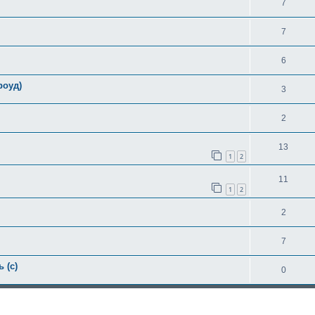
7
7
6
роуд)
3
2
13
1
2
11
1
2
2
7
 (с)
0