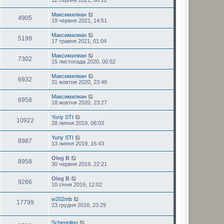
12 серпня 2021, 00:12
Максимилиан
4905
19 червня 2021, 14:51
Максимилиан
5199
17 травня 2021, 01:04
Максимилиан
7302
15 листопада 2020, 00:52
Максимилиан
6932
31 жовтня 2020, 23:48
Максимилиан
6958
18 жовтня 2020, 23:27
Yuriy STI
10922
28 липня 2019, 08:03
Yuriy STI
8987
13 липня 2019, 16:43
Oleg B
8958
30 червня 2019, 22:21
Oleg B
9266
10 січня 2019, 12:02
w202mb
17799
23 грудня 2018, 23:29
Schegolino