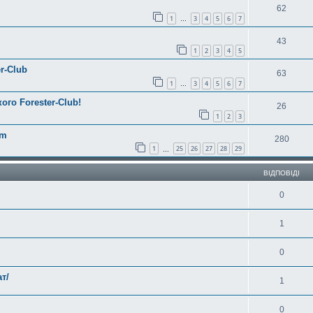
62
1
3
4
5
6
7
…
43
1
2
3
4
5
r-Club
63
1
3
4
5
6
7
…
ого Forester-Club!
26
1
2
3
am
280
1
25
26
27
28
29
…
ВІДПОВІДІ
0
1
0
т/
1
0