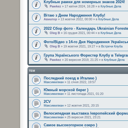
Клубные рамки для номерных знаков 2024!
Pawkez
» 17 квітня 2024, 16:28 » в
Клубные Дела
Вітаю з Днем Народження Клубу!
Авиатор
» 13 жовтня 2022, 00:00 » в
Клубные Дела
2022 Сбор фото - Календарь Ukrainian Foreste
Oleg B
» 16 грудня 2021, 00:44 » в
Клубные Дела
Фото/Відео з 14-го Дня Народження Українськ
Oleg B
» 19 жовтня 2021, 19:27 » в
Встречи Клуба
Група Українського Форестер Клубу в Telegr
Pawkez
» 20 вересня 2019, 21:25 » в
Клубные Дела
ТЕМ
Последний поезд в Италию )
Максимилиан
» 11 січня 2022, 19:57
Южный морской берег )
Максимилиан
» 11 листопада 2021, 01:20
2CV
Максимилиан
» 12 жовтня 2021, 20:15
Велосипедная выставка /европейский форма
Максимилиан
» 25 вересня 2021, 23:21
Самое высокогорное озеро )