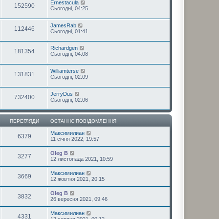
Ernestacula
152590
Сьогодні, 04:25
JamesRab
112446
Сьогодні, 01:41
Richardgen
181354
Сьогодні, 04:08
Williamterse
131831
Сьогодні, 02:09
JerryDus
732400
Сьогодні, 02:06
ПЕРЕГЛЯДИ
ОСТАННЄ ПОВІДОМЛЕННЯ
Максимилиан
6379
11 січня 2022, 19:57
Oleg B
3277
12 листопада 2021, 10:59
Максимилиан
3669
12 жовтня 2021, 20:15
Oleg B
3832
26 вересня 2021, 09:46
Максимилиан
4331