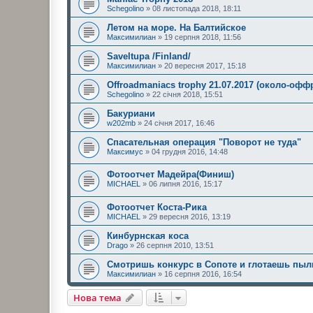
Schegolino
» 08 листопада 2018, 18:11
Летом на море. На Балтийское
Максимилиан
» 19 серпня 2018, 11:56
Saveltupa /Finland/
Максимилиан
» 20 вересня 2017, 15:18
Offroadmaniacs trophy 21.07.2017 (около-офф
Schegolino
» 22 січня 2018, 15:51
Бакуриани
w202mb
» 24 січня 2017, 16:46
Спасательная операция "Поворот не туда"
Максимус
» 04 грудня 2016, 14:48
Фотоотчет Мадейра(Финиш)
MICHAEL
» 06 липня 2016, 15:17
Фотоотчет Коста-Рика
MICHAEL
» 29 вересня 2016, 13:19
Кинбурнская коса
Drago
» 26 серпня 2010, 13:51
Смотришь конкурс в Сопоте и глотаешь пыль
Максимилиан
» 16 серпня 2016, 16:54
Нова тема