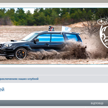
и на природе и еженедельные встречи, скидки от партнеров и просто много общения с д
приключениях наших клубней
ей
ирений пошук
ВІДПОВІДІ