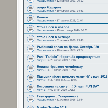
Максимилиан
» 12 серпня 2021, 00:12
озеро Жерарме
Максимилиан
» 19 червня 2021, 14:51
Вогезы
Максимилиан
» 17 травня 2021, 01:04
Устье Роси в ноябре
Максимилиан
» 15 листопада 2020, 00:52
Устье Роси в октябре
Максимилиан
» 31 жовтня 2020, 23:48
Рыбацкий сплав по Десне. Октябрь "20
Максимилиан
» 18 жовтня 2020, 23:27
Ралі "Галіція": боротьба продовжується
Yuriy STI
» 26 липня 2019, 17:16
Новини гірського чемпіонату
Yuriy STI
» 13 липня 2019, 16:43
Підсумки після третього етапу ЧУ з ралі 2019 
Yuriy STI
» 30 червня 2019, 10:02
Потренили на снегу!!! :) X-team FUN DAY
Yuriy STI
» 09 січня 2019, 17:52
Гаумарджос, Сакартвело )
Максимилиан
» 31 жовтня 2016, 12:54
Maniac Trophy 2018