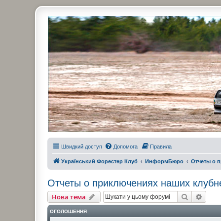
Украинский Форестер Клуб
Всеукраинский клуб владельцев Subaru Forester. Клубные покатушк
Швидкий доступ
Допомога
Правила
Український Форестер Клуб
ИнформБюро
Отчеты о 
Отчеты о приключениях наших клубн
Пошук
Розш
Нова тема
ОГОЛОШЕННЯ