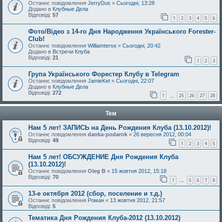
Останнє повідомлення
JerryDus
«
Сьогодні, 13:28
Додано в
Клубные Дела
Відповіді:
57
1
2
3
4
5
6
Фото/Відео з 14-го Дня Народження Українського Forester-
Club!
Останнє повідомлення
Williamterse
«
Сьогодні, 20:42
Додано в
Встречи Клуба
Відповіді:
21
1
2
3
Група Українського Форестер Клубу в Telegram
Останнє повідомлення
JamieKet
«
Сьогодні, 22:07
Додано в
Клубные Дела
Відповіді:
272
1
25
26
27
28
…
Тем
Нам 5 лет! ЗАПИСЬ на День Рождения Клуба (13.10.2012)!
Останнє повідомлення
danka-podarok
«
26 вересня 2012, 00:04
Відповіді:
49
1
2
3
4
5
Нам 5 лет! ОБСУЖДЕНИЕ Дня Рождения Клуба
(13.10.2012)!
Останнє повідомлення
Oleg B
«
15 жовтня 2012, 15:18
Відповіді:
70
1
5
6
7
8
…
13-е октября 2012 (сбор, поселение и т.д.)
Останнє повідомлення
Роман
«
13 жовтня 2012, 21:57
Відповіді:
5
Тематика Дня Рождения Клуба-2012 (13.10.2012)