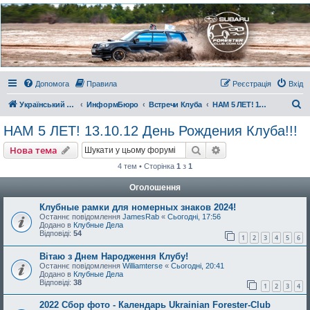
Украинский Форестер
Клуб
Всеукраинский клуб владельцев Subaru Forester. Клубные покатушки на природе и
еженедельные встречи, скидки от партнеров и просто много общения с друзьями.
Присоединяйтесь. Think. Feel. Drive.
Допомога
Правила
Реєстрація
Вхід
П
Український Форестер Клуб
ИнформБюро
Встречи Клуба
НАМ 5 ЛЕТ! 13.10.12 День Рождения Клуба!!!
о
НАМ 5 ЛЕТ! 13.10.12 День Рождения Клуба!!!
ш
Пошук
Розширений пошу
Нова тема
у
4 тем • Сторінка
1
з
1
к
Оголошення
Клубные рамки для номерных знаков 2024!
Останнє повідомлення
JamesRab
«
Сьогодні, 17:56
Додано в
Клубные Дела
Відповіді:
54
1
2
3
4
5
6
Вітаю з Днем Народження Клубу!
Останнє повідомлення
Williamterse
«
Сьогодні, 20:41
Додано в
Клубные Дела
Відповіді:
38
1
2
3
4
2022 Сбор фото - Календарь Ukrainian Forester-Club