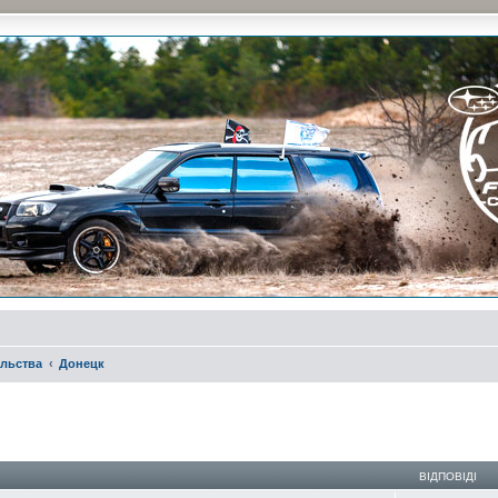
и на природе и еженедельные встречи, скидки от партнеров и просто много общения с д
льства
Донецк
ирений пошук
ВІДПОВІДІ