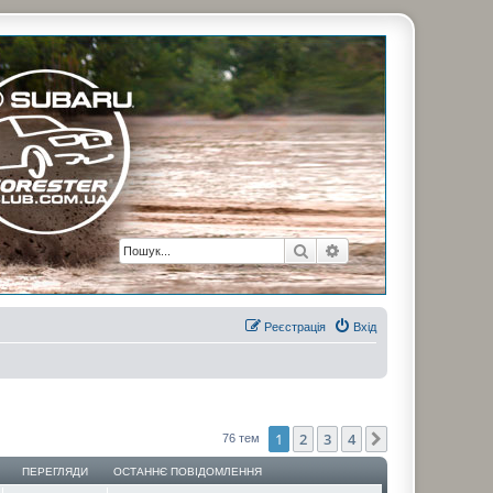
рузьями. Присоединяйтесь. Think. Feel. Drive.
Пошук
Розширений пошук
Реєстрація
Вхід
1
2
3
4
Далі
76 тем
ПЕРЕГЛЯДИ
ОСТАННЄ ПОВІДОМЛЕННЯ