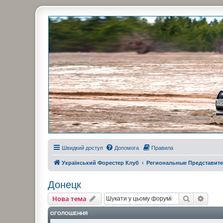
Украинский Форестер Клуб
Всеукраинский клуб владельцев Subaru Forester. Клубные покатушк
Швидкий доступ
Допомога
Правила
Український Форестер Клуб
Региональные Представите
Донецк
Пошук
Розш
Нова тема
ОГОЛОШЕННЯ