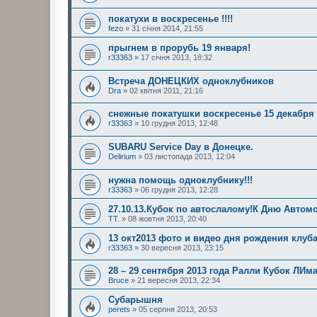
покатухи в воскресенье !!!!
fezo
» 31 січня 2014, 21:55
прыгнем в прорубь 19 января!
r33363
» 17 січня 2013, 18:32
Встреча ДОНЕЦКИХ одноклубников
Dra
» 02 квітня 2011, 21:16
снежные покатушки воскресенье 15 декабря 
r33363
» 10 грудня 2013, 12:48
SUBARU Service Day в Донецке.
Delirium
» 03 листопада 2013, 12:04
нужна помощь одноклубнику!!!
r33363
» 06 грудня 2013, 12:28
27.10.13.Кубок по автослалому!К Дню Автомо
TT.
» 08 жовтня 2013, 20:40
13 окт2013 фото и видео дня рождения клуба
r33363
» 30 вересня 2013, 23:15
28 – 29 сентября 2013 года Ралли Кубок ЛИм
Bruce
» 21 вересня 2013, 22:34
Субарышня
perets
» 05 серпня 2013, 20:53