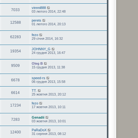
vinnni888
7033
03 лютого 2014, 22:48
perets
12588
01 лютого 2014, 20:13
fezo
62283
29 січня 2014, 16:32
JOHNNY_G
19354
24 грудня 2013, 16:47
Oleg B
9509
15 грудня 2013, 11:38
speed-rs
6678
06 грудня 2013, 15:58
TT.
6614
25 жовтня 2013, 20:12
fezo
17234
17 жовтня 2013, 10:11
Genadii
7283
03 жовтня 2013, 10:01
PaRaDoX
12400
31 серпня 2013, 08:12