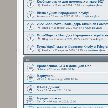
Клубные рамки для номерных знаков 2024!
Pawkez
» 17 квітня 2024, 16:28 » в
Клубные Дела
Вітаю з Днем Народження Клубу!
Авиатор
» 13 жовтня 2022, 00:00 » в
Клубные Дела
2022 Сбор фото - Календарь Ukrainian Foreste
Oleg B
» 16 грудня 2021, 00:44 » в
Клубные Дела
Фото/Відео з 14-го Дня Народження Українськ
Oleg B
» 19 жовтня 2021, 19:27 » в
Встречи Клуба
Група Українського Форестер Клубу в Telegr
Pawkez
» 20 вересня 2019, 21:25 » в
Клубные Дела
ТЕМ
Проверенное СТО в Донецкой Обл.
Delirium
» 25 липня 2016, 08:44
Мариуполь
x3mal
» 30 листопада 2018, 09:44
ФА-ФА Донецк
Dra
» 27 червня 2011, 21:46
Города области
Tim_On
» 07 жовтня 2015, 12:00