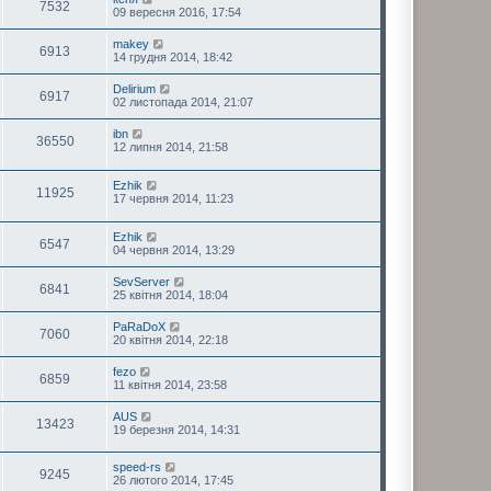
7532
09 вересня 2016, 17:54
makey
6913
14 грудня 2014, 18:42
Delirium
6917
02 листопада 2014, 21:07
ibn
36550
12 липня 2014, 21:58
Ezhik
11925
17 червня 2014, 11:23
Ezhik
6547
04 червня 2014, 13:29
SevServer
6841
25 квітня 2014, 18:04
PaRaDoX
7060
20 квітня 2014, 22:18
fezo
6859
11 квітня 2014, 23:58
AUS
13423
19 березня 2014, 14:31
speed-rs
9245
26 лютого 2014, 17:45