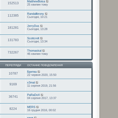
MatthewBoisa
152513
25 хвилин тому
Randallbrony
112385
Сьогодні, 10:21
JerryDus
181281
Сьогодні, 13:28
Scottcrelt
131783
Сьогодні, 13:34
Thomaskal
732267
46 хвилин тому
ПЕРЕГЛЯДИ
ОСТАННЄ ПОВІДОМЛЕННЯ
Бритва
10787
22 червня 2020, 15:50
x3mal
9169
11 серпня 2019, 21:56
PaRaDoX
36741
04 серпня 2017, 13:37
MERS
8224
16 грудня 2016, 00:02
кеня