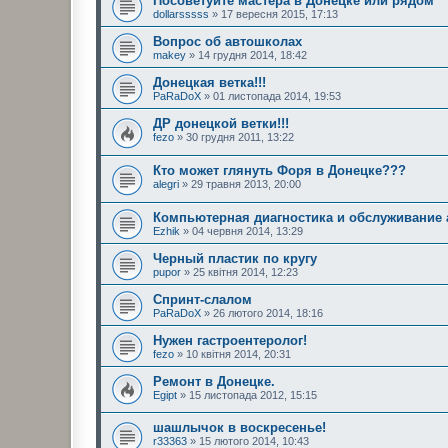
Посоветуйте мастера в Донецке или рядом
dollarsssss
» 17 вересня 2015, 17:13
Вопрос об автошколах
makey
» 14 грудня 2014, 18:42
Донецкая ветка!!!
PaRaDoX
» 01 листопада 2014, 19:53
ДР донецкой ветки!!!
fezo
» 30 грудня 2011, 13:22
Кто может глянуть Форя в Донецке???
alegri
» 29 травня 2013, 20:00
Компьютерная диагностика и обслуживание
Ezhik
» 04 червня 2014, 13:29
Черный пластик по кругу
pupor
» 25 квітня 2014, 12:23
Спринт-слалом
PaRaDoX
» 26 лютого 2014, 18:16
Нужен гастроентеролог!
fezo
» 10 квітня 2014, 20:31
Ремонт в Донецке.
Egipt
» 15 листопада 2012, 15:15
шашлычок в воскресенье!
r33363
» 15 лютого 2014, 10:43